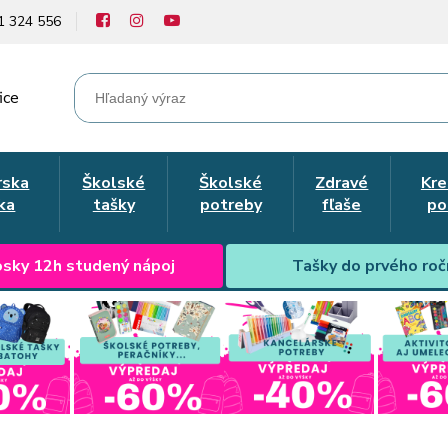
1 324 556
ice
rska
Školské
Školské
Zdravé
Kre
ka
tašky
potreby
fľaše
po
sky 12h studený nápoj
Tašky do prvého roč