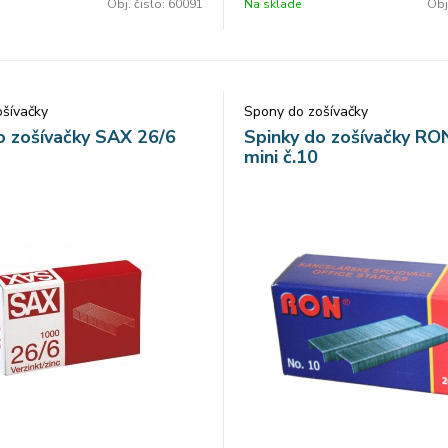
Obj. čislo:
60091
Na sklade
Obj
šívačky
Spony do zošívačky
o zošívačky SAX 26/6
Spinky do zošívačky R
mini č.10