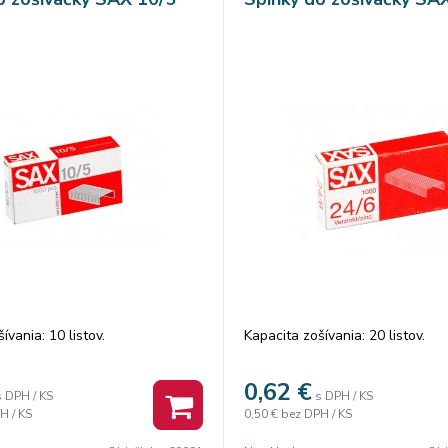
ívania: 10 listov.
Kapacita zošívania: 20 listov.
0,62
€
s DPH / KS
s DPH / KS
H / KS
0,50 €
bez DPH / KS