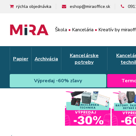
rýchla objednávka
eshop@miraoffice.sk
091
Škola
•
Kancelária
•
Kreatív by miraoff
Kancelárske
Kancelá
Papier
Archivácia
potreby
techni
Výpredaj -60% zľavy
Termo