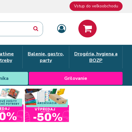
Vstup do veľkoobchodu
atívne
Balenie, gastro,
Drogéria, hygiena a
treby
party
BOZP
níka
Grilovanie