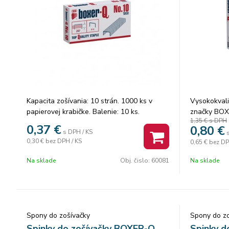
Kapacita zošívania: 10 strán. 1000 ks v
Vysokokvali
papierovej krabičke. Balenie: 10 ks.
značky BOXE
1,35 €
s DPH
Dĺžka spini
0,37
€
0,80
€
s DPH / KS
0,30 €
bez DPH / KS
0,65 €
bez DP
Na sklade
Obj. čislo:
60081
Na sklade
Spony do zošívačky
Spony do zo
Spinky do zošívačky BOXER-Q
Spinky d