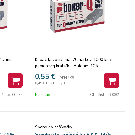
ívania:
Kapacita zošívania: 20 hárkov. 1000 ks v
papierovej krabičke. Balenie: 10 ks.
0,55
€
s DPH / KS
0,45 €
bez DPH / KS
. čislo:
60084
Na sklade
Obj. čislo:
60082
Spony do zošívačky
X 24/6
Spinky do zošívačky SAX 24/6