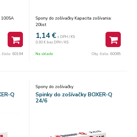
E 1005A
Spony do zošívačky Kapacita zošívania:
20list
1,14
€
s DPH / KS
0,93 €
bez DPH / KS
. čislo:
60194
Na sklade
Obj. čislo:
60085
Spony do zošívačky
OXER-Q
Spinky do zošívačky BOXER-Q
24/6