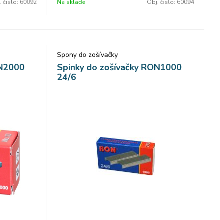
. čislo:
60092
Na sklade
Obj. čislo:
60094
Spony do zošívačky
ON2000
Spinky do zošívačky RON1000
24/6