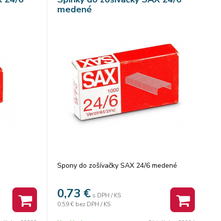
medené
Spony do zošívačky SAX 24/6 medené
0,73
€
s DPH / KS
0,59 €
bez DPH / KS