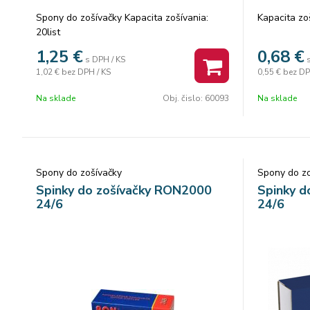
Spony do zošívačky Kapacita zošívania:
Kapacita zoš
20list
1,25
€
0,68
€
s DPH / KS
1,02 €
bez DPH / KS
0,55 €
bez DP
Na sklade
Obj. čislo:
60093
Na sklade
Spony do zošívačky
Spony do zo
Spinky do zošívačky RON2000
Spinky d
24/6
24/6