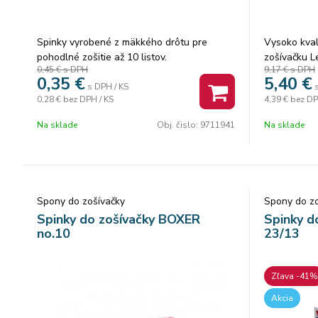
Spinky vyrobené z mäkkého drôtu pre
Vysoko kval
pohodlné zošitie až 10 listov.
zošívačku L
0,45 €
s DPH
9,17 €
s DPH
0,35
€
5,40
€
s DPH / KS
0,28 €
bez DPH / KS
4,39 €
bez DP
Na sklade
Obj. čislo:
9711941
Na sklade
Spony do zošívačky
Spony do zo
Spinky do zošívačky BOXER
Spinky d
no.10
23/13
Zľava -41%
Akcia