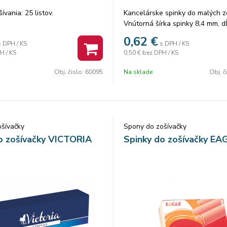
ívania: 25 listov.
Kancelárske spinky do malých zo
Vnútorná šírka spinky 8,4 mm, d
4,7 mm.
0,62
€
s DPH / KS
s DPH / KS
H / KS
0,50 €
bez DPH / KS
Obj. čislo:
60095
Na sklade
Obj. č
šívačky
Spony do zošívačky
o zošívačky VICTORIA
Spinky do zošívačky EA