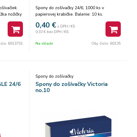
šívačiek.
Spony do zošívačky 24/6, 1000 ks v
ĺžka nožičky
papierovej krabičke. Balenie: 10 ks.
0,40
€
s DPH / KS
0,33 €
bez DPH / KS
islo:
6013701
Na sklade
Obj. čislo:
60135
Spony do zošívačky
GLE 24/6
Spony do zošívačky Victoria
no.10