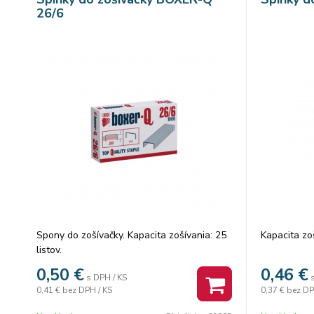
26/6
Spony do zošívačky. Kapacita zošívania: 25
Kapacita zoš
listov.
0,50
€
0,46
€
s DPH / KS
0,41 €
bez DPH / KS
0,37 €
bez DP