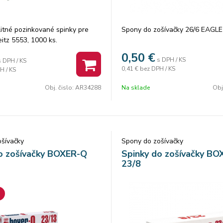
itné pozinkované spinky pre
Spony do zošívačky 26/6 EAGL
eitz 5553, 1000 ks.
0,50
€
s DPH / KS
s DPH / KS
0,41 €
bez DPH / KS
H / KS
Obj. čislo:
AR34288
Na sklade
Obj
šívačky
Spony do zošívačky
o zošívačky BOXER-Q
Spinky do zošívačky B
23/8