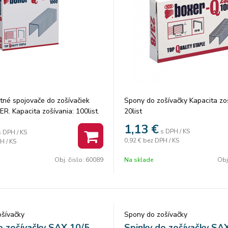
tné spojovače do zošívačiek
Spony do zošívačky Kapacita zoš
R. Kapacita zošívania: 100list.
20list
ek: 13mm. Pozinkované.
1,13
€
s DPH / KS
s DPH / KS
0,92 €
bez DPH / KS
H / KS
Obj. čislo:
60089
Na sklade
Obj
šívačky
Spony do zošívačky
o zošívačky SAX 10/5
Spinky do zošívačky SA