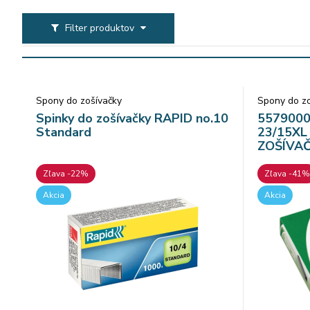
Filter produktov
Spony do zošívačky
Spony do zo
Spinky do zošívačky RAPID no.10
5579000
Standard
23/15XL
ZOŠÍVAČ
Zľava -22%
Zľava -41%
Akcia
Akcia