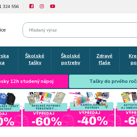
1 324 556
ice
rska
Školské
Školské
Zdravé
Kre
ka
tašky
potreby
fľaše
po
sky 12h studený nápoj
Tašky do prvého roč