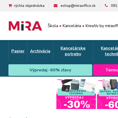
rýchla objednávka
eshop@miraoffice.sk
091
Škola
•
Kancelária
•
Kreatív by miraoff
Kancelárske
Kancelá
Papier
Archivácia
potreby
techni
Výpredaj -60% zľavy
Termo