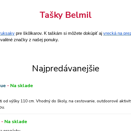
Tašky Belmil
ruksaky
pre škôlkarov. K taškám si môžete dokúpiť aj
vrecká na pre
kvalitné značky z našej ponuky.
Najpredávanejšie
gue
-
Na sklade
 od výšky 110 cm. Vhodný do školy, na cestovanie, outdoorové aktivit
ou.
-
Na sklade
odný do školy, na cestovanie, outdoorové aktivity aj šport. Je vyrobený
na prezúvky