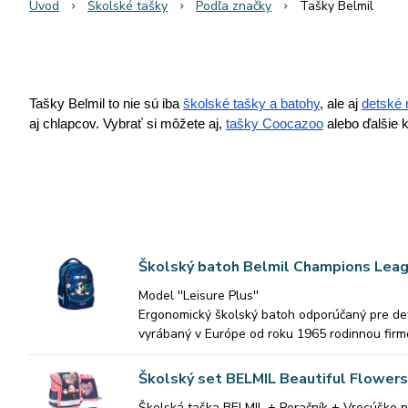
Úvod
Školské tašky
Podľa značky
Tašky Belmil
Tašky Belmil to nie sú iba
školské tašky a batohy
, ale aj
detské 
aj chlapcov. Vybrať si môžete aj,
tašky Coocazoo
alebo ďalšie 
Školský batoh Belmil Champions Lea
Model ''Leisure Plus''
Ergonomický školský batoh odporúčaný pre deti
vyrábaný v Európe od roku 1965 rodinnou firm
Všestranné využitie, odolný štýl
Školský set BELMIL Beautiful Flowers
Batoh Leisure Plus je všestranný spoločník, vh
Školská taška BELMIL + Peračník + Vrecúško 