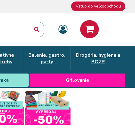
Vstup do veľkoobchodu
atívne
Balenie, gastro,
Drogéria, hygiena a
treby
party
BOZP
níka
Grilovanie