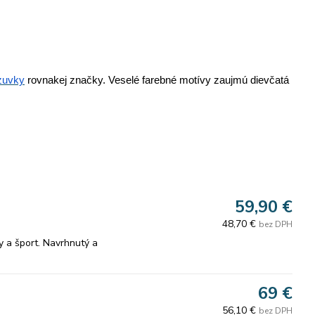
zuvky
rovnakej značky. Veselé farebné motívy zaujmú dievčatá
59,90 €
48,70 €
bez DPH
y a šport. Navrhnutý a
69 €
 z vysokokvalitných, pevných
56,10 €
bez DPH