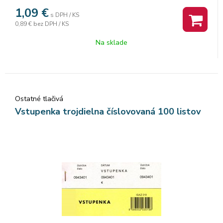
1,09
€
s DPH / KS
0,89 €
bez DPH / KS
Na sklade
Ostatné tlačivá
Vstupenka trojdielna číslovovaná 100 listov