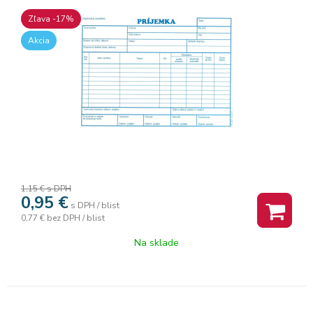
Zľava -17%
Akcia
1,15 €
s DPH
0,95
€
s DPH / blist
0,77 €
bez DPH / blist
Na sklade