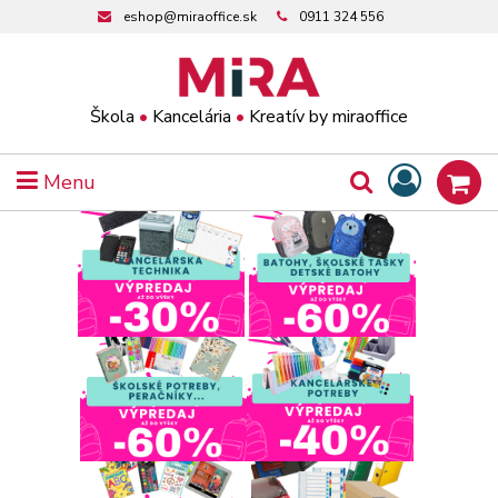
eshop@miraoffice.sk
0911 324 556
Škola
•
Kancelária
•
Kreatív by miraoffice
Menu