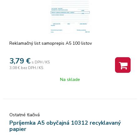
Reklamačný list samoprepis A5 100 listov
3,79
€
s DPH / KS
3,08 €
bez DPH / KS
Na sklade
Ostatné tlačivá
Ppríjemka A5 obyčajná 10312 recyklavaný
papier