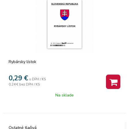
Rybársky lístok
0,29
€
s DPH / KS
0,24 €
bez DPH / KS
Na sklade
Ostatné tlačivá