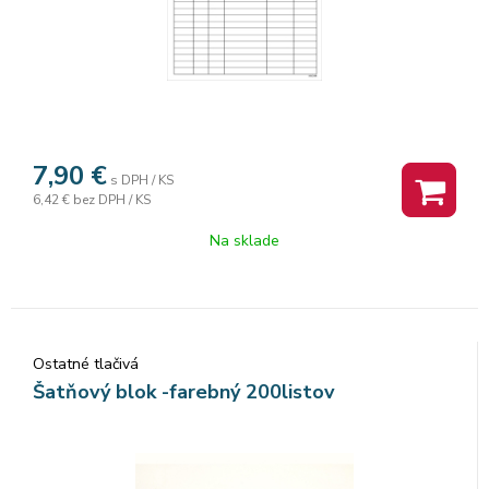
7,90
€
s DPH / KS
6,42 €
bez DPH / KS
Na sklade
Ostatné tlačivá
Šatňový blok -farebný 200listov