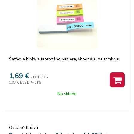
Šatňové bloky z farebného papiera, vhodné aj na tombolu
1,69
€
s DPH / KS
1,37 €
bez DPH / KS
Na sklade
Ostatné tlačivá