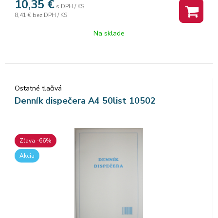
10,35
€
s DPH / KS
8,41 €
bez DPH / KS
Na sklade
Ostatné tlačivá
Denník dispečera A4 50list 10502
Zľava -66%
Akcia