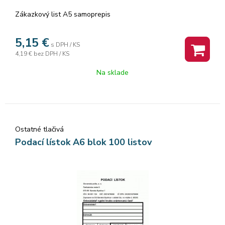
Zákazkový list A5 samoprepis
5,15
€
s DPH / KS
4,19 €
bez DPH / KS
Na sklade
Ostatné tlačivá
Podací lístok A6 blok 100 listov