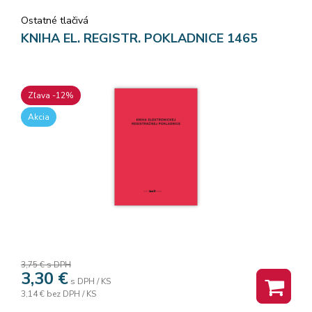
Ostatné tlačivá
KNIHA EL. REGISTR. POKLADNICE 1465
Zľava -12%
Akcia
3,75 €
s DPH
3,30
€
s DPH / KS
3,14 €
bez DPH / KS