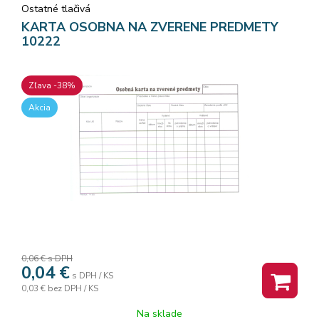
Ostatné tlačivá
KARTA OSOBNA NA ZVERENE PREDMETY
10222
Zľava -38%
Akcia
0,06 €
s DPH
0,04
€
s DPH / KS
0,03 €
bez DPH / KS
Na sklade