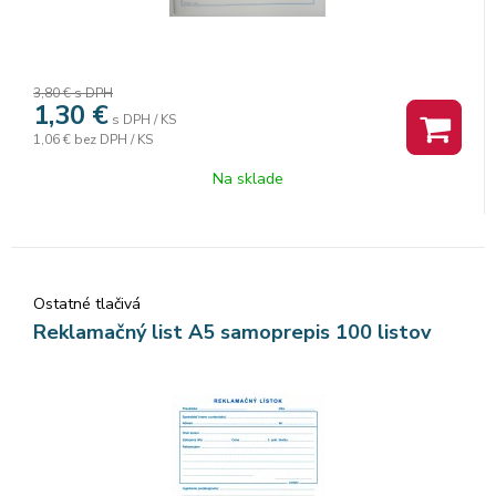
3,80 €
s DPH
1,30
€
s DPH / KS
1,06 €
bez DPH / KS
Na sklade
Ostatné tlačivá
Reklamačný list A5 samoprepis 100 listov