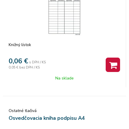
Knižný lístok
0,06
€
s DPH / KS
0,05 €
bez DPH / KS
Na sklade
Ostatné tlačivá
Osvedčovacia kniha podpisu A4