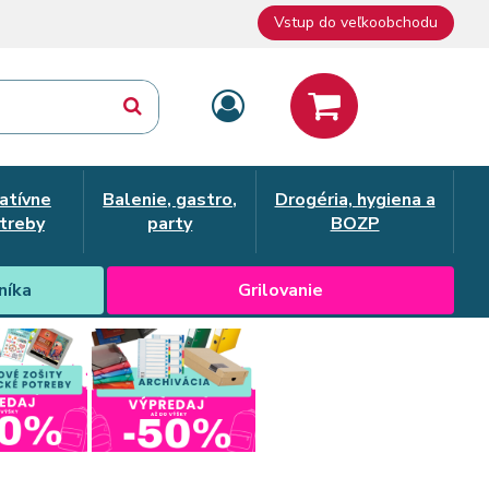
Vstup do veľkoobchodu
atívne
Balenie, gastro,
Drogéria, hygiena a
treby
party
BOZP
níka
Grilovanie