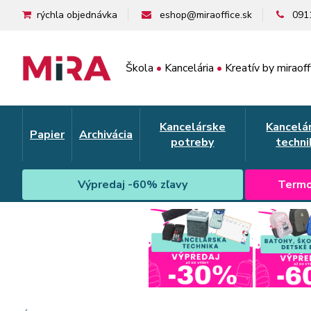
rýchla objednávka
eshop@miraoffice.sk
091
Škola
•
Kancelária
•
Kreatív by miraoff
Kancelárske
Kancelá
Papier
Archivácia
potreby
techni
Výpredaj -60% zľavy
Termo