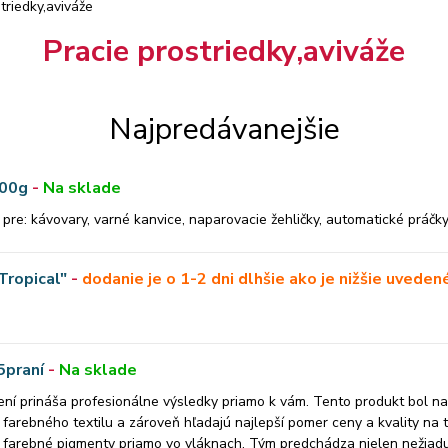
triedky,aviváže
Pracie prostriedky,aviváže
Najpredávanejšie
100g
-
Na sklade
e: kávovary, varné kanvice, naparovacie žehličky, automatické práčky
"Tropical"
-
dodanie je o 1-2 dni dlhšie ako je nižšie uveden
5praní
-
Na sklade
ení prináša profesionálne výsledky priamo k vám. Tento produkt bol n
o farebného textilu a zároveň hľadajú najlepší pomer ceny a kvality na 
uje farebné pigmenty priamo vo vláknach. Tým predchádza nielen nežiad