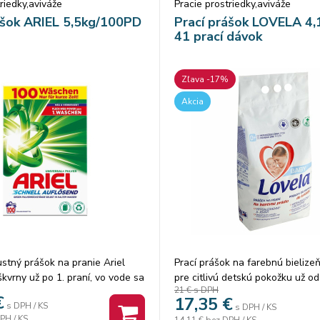
riedky,aviváže
Pracie prostriedky,aviváže
žívajte biocídy bezpečným,
dlhotrvajúcu čistotu bielizne a s
ášok ARIEL 5,5kg/100PD
Prací prášok LOVELA 4,
ed použitím si vždy prečítajte
ako nové už po prvom praní
41 prací dávok
nformácie o výrobku. Obsah:
Zľava -17%
Akcia
stný prášok na pranie Ariel
Prací prášok na farebnú bielize
kvrny už po 1. praní, vo vode sa
pre citlivú detskú pokožku už od
21 €
s DPH
úšťa, nezanecháva zvyšky ani v
Lovela Baby prášok na pranie n
€
17,35
€
s DPH / KS
de, aktivuje sa okamžite. Preniká
bielizeň 4,1 kg / 41 pracích dáv
s DPH / KS
PH / KS
14,11 €
bez DPH / KS