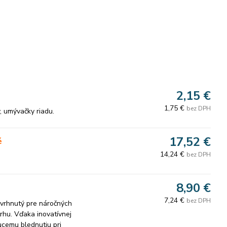
2,15 €
1,75 €
bez DPH
, umývačky riadu.
17,52 €
é
14,24 €
bez DPH
8,90 €
7,24 €
bez DPH
avrhnutý pre náročných
trhu. Vďaka inovatívnej
ucemu blednutiu pri