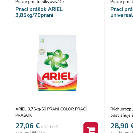
Pracie prostriedky,aviváže
Pracie prost
praniach a zanecháva bielizeň čistú, sviežu
kvetov. Pou
Prací prášok ARIEL
Prací pr
a prevoňanú jemnou vôňou. Účinný už pri
spôsobom. Pr
3,85kg/70praní
universal
teplote 30 °C.
etiketu a i
1000ml.
ARIEL 3,75kg/50 PRANÍ COLOR PRACÍ
Rýchlorozpu
PRÁŠOK
odstraňuje š
rýchlo rozp
27,06
€
28,90
s DPH / KS
studenej vo
22 €
bez DPH / KS
23,50 €
bez D