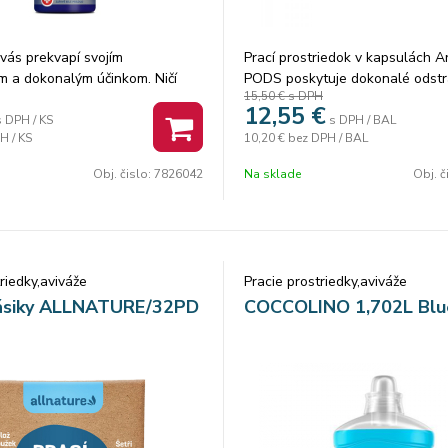
vás prekvapí svojím
Prací prostriedok v kapsulách Ar
m a dokonalým účinkom. Ničí
PODS poskytuje dokonalé odst
15,50 €
s DPH
írusy v domácnosti, odstráni
škvŕn aj počas prania pri nízkyc
12,55
€
ach, má univerzálne použitie
Boli navrhnuté na pranie pri níz
s DPH / KS
s DPH / BAL
H / KS
10,20 €
bez DPH / BAL
omácnosť bude nielen čistá, ale
teplotách s jedinečnými technol
.
Cool Clean. Kapsuly na pranie z
Obj. čislo:
7826042
Na sklade
Obj. č
teraz môžu pomôcť znížiť množs
vďaka recyklovateľnej kartónove
ECOCLIC! Pri kontakte s vodou 
kapsúl PODS úplne rozpustný v
rozpustí a uvoľní účinné technol
riedky,aviváže
Pracie prostriedky,aviváže
odstraňovania škvŕn, vďaka čo
pásiky ALLNATURE/32PD
COCCOLINO 1,702L Blu
najhlbšie a najúčinnejšie čisteni
PODS Color.