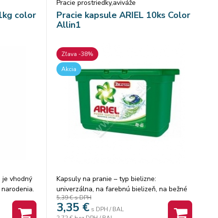
Pracie prostriedky,aviváže
ýte farby
1kg color
Pracie kapsule ARIEL 10ks Color
Allin1
Zľava -38%
Akcia
ň je vhodný
Kapsuly na pranie – typ bielizne:
 narodenia.
univerzálna, na farebnú bielizeň, na bežné
5,39 €
s DPH
a farebnú
pranie, 10 kusov v balení Kapsuly na pranie
3,35
€
ok disponuje
zaistia skvelé výsledky po jednom vypraní
s DPH / BAL
2,72 €
bez DPH / BAL