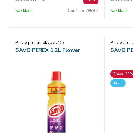
hlboko do vl
nižšej teplo
Na sklade
Obj. čislo:
785307
Na sklade
rýchlorozpu
60 % na účt
CO2 (spotre
30 °C, normá
vode chráni
Pracie prostriedky,aviváže
Pracie prost
dlhšie než p
SAVO PEREX 1,2L Flower
SAVO PE
pranie Arie
vzhľad a vôň
Zľava -20%
Akcia