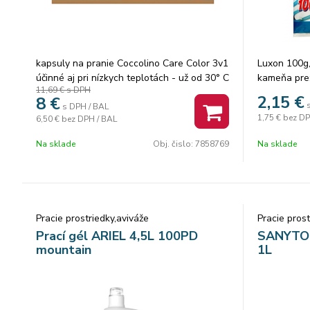
kapsuly na pranie Coccolino Care Color 3v1
Luxon 100g,
účinné aj pri nízkych teplotách - už od 30° C
kameňa pre:
11,69 €
s DPH
šetrné k vláknam a farbám - pre intenzívne
naparovacie
2,15
€
8
€
žiarivé farby zanechávajú dlhotrvajúcu vôňu
umývačky ri
s DPH / BAL
1,75 €
bez DP
6,50 €
bez DPH / BAL
jednoduché dávkovanie Kapsuly na pranie
Coccolino Care Color 3v1 sú svojim
Na sklade
Obj. čislo:
7858769
Na sklade
zložením šetrné k farbám a vláknam, čím
zachovávajú intenzívnu žiarivosť farieb.
Rýchlo sa rozpúšťajú a sú určené pre
pranie pri nižších teplotách, vďaka čomu
šetríte energiu pri každom praní. Gélové
Pracie prostriedky,aviváže
Pracie prost
kapsuly so systémom Encaps zaistia
Prací gél ARIEL 4,5L 100PD
SANYTOL 
dlhotrvajúcu vôňu, nakoľko je vôňa z
mountain
1L
vlákien uvoľňovaná dlhodobo postupne
počas nosenia. Zároveň je zloženie šetrné k
oblečeniu aj k pokožke. Vychutnajte si
žiarivo čistú a voňavú bielizeň s gélovými