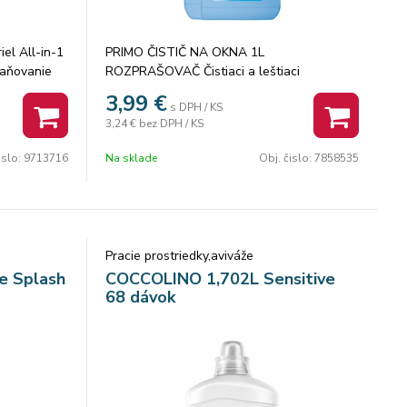
iel All-in-1
PRIMO ČISTIČ NA OKNA 1L
raňovanie
ROZPRAŠOVAČ Čistiaci a leštiaci
h teplotách.
prostriedok na okna, skla a zrkadlá s
3,99
€
s DPH / KS
kych
rozprašovačom.
3,24 €
bez DPH / KS
ógiami ako
načky Ariel
islo:
9713716
Na sklade
Obj. čislo:
7858535
tvo plastov
j škatuli
sa obal
o vode
ógie
Pracie prostriedky,aviváže
mu ponúka
e Splash
COCCOLINO 1,702L Sensitive
e All-in-1
68 dávok