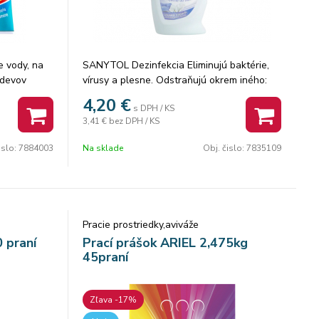
e vody, na
SANYTOL Dezinfekcia Eliminujú baktérie,
odevov
vírusy a plesne. Odstraňujú okrem iného:
 prášku pri
Hherpes simplex virus, Staphylococcus
4,20
€
s DPH / KS
e vodného
aureus, Virus de la grippe H1N1,
3,41 €
bez DPH / KS
a aj na
Pseudomonas aeruginosa, Staphylococus
, úpravu pH
aureus, Enterococcus hirae, Escherichia
islo:
7884003
Na sklade
Obj. čislo:
7835109
coli, Candida albicans a Aspergillus niger,...
* odstraňuje 99,99% baktérií, plesní a
vírusov * neutralizuje 99,99% alergónov z
roztočov, mačiek a peľu * bez chlóru * bez
farbív * účinné proti Sallmonele a Listérii
Pracie prostriedky,aviváže
 praní
Prací prášok ARIEL 2,475kg
45praní
Zľava -17%