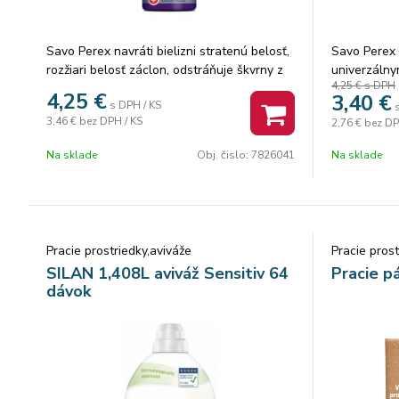
Savo Perex navráti bielizni stratenú belosť,
Savo Perex 
rozžiari belosť záclon, odstráňuje škvrny z
univerzálny
4,25 €
s DPH
vašej bielizne. Objem: 1 L.
baktérie a v
4,25
€
3,40
€
s DPH / KS
špinu a záp
3,46 €
bez DPH / KS
2,76 €
bez DP
6v1. Vaša d
aj bezpečná
Na sklade
Obj. čislo:
7826041
Na sklade
Pracie prostriedky,aviváže
Pracie prost
SILAN 1,408L aviváž Sensitiv 64
Pracie 
dávok