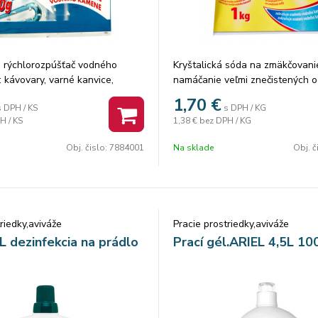
 rýchlorozpúšťač vodného
Kryštalická sóda na zmäkčovani
 kávovary, varné kanvice,
namáčanie veľmi znečistených 
 žehličky, automatické práčky,
(montérky), pridaním k praciemu
1,70
€
s DPH / KS
s DPH / KG
adu.
praní v práčke zabraňuje tvorb
H / KS
1,38 €
bez DPH / KG
kameňa a šetrí práčku,používa s
preplachovanie pivných trubiek
Obj. čislo:
7884001
Na sklade
Obj. č
vody,1Kg.
riedky,aviváže
Pracie prostriedky,aviváže
dezinfekcia na prádlo
Prací gél.ARIEL 4,5L 100