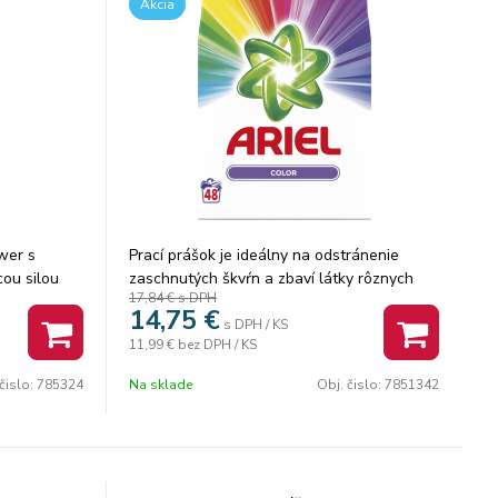
Akcia
ower s
Prací prášok je ideálny na odstránenie
cou silou
zaschnutých škvŕn a zbaví látky rôznych
17,84 €
s DPH
aj pri
nepríjemných zápachov. Zanechá vašu
14,75
€
emu obsahu
bielizeň čistú a voňavú. Ariel Mountain
s DPH / KS
11,99 €
bez DPH / KS
ú škvrny
Spring Prací Prášok 2,475 kg, 45 Praní má
 +Extra
skvelé účinky aj prí nízkej teplote vody.
čislo:
785324
Na sklade
Obj. čislo:
7851342
oveň
a výnimočnú
dolnejšími
na
Pre