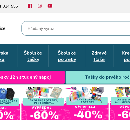
1 324 556
ice
rska
Školské
Školské
Zdravé
Kre
ka
tašky
potreby
fľaše
po
sky 12h studený nápoj
Tašky do prvého roč