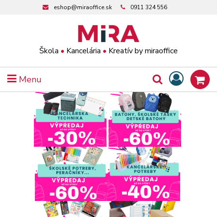
eshop@miraoffice.sk
0911 324 556
Škola
•
Kancelária
•
Kreatív by miraoffice
Menu