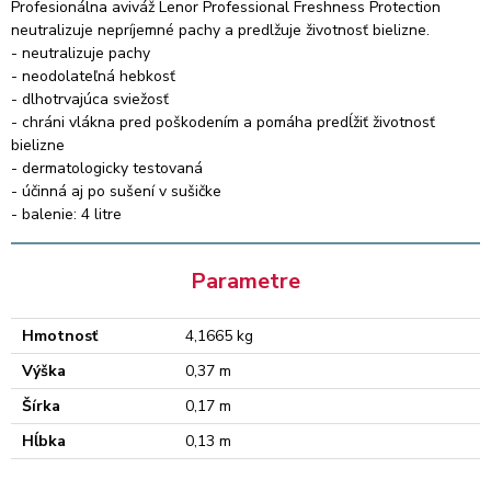
Profesionálna aviváž Lenor Professional Freshness Protection
neutralizuje nepríjemné pachy a predlžuje životnosť bielizne.
- neutralizuje pachy
- neodolateľná hebkosť
- dlhotrvajúca sviežosť
- chráni vlákna pred poškodením a pomáha predĺžiť životnosť
bielizne
- dermatologicky testovaná
- účinná aj po sušení v sušičke
- balenie: 4 litre
Parametre
Hmotnosť
4,1665 kg
Výška
0,37 m
Šírka
0,17 m
Hĺbka
0,13 m