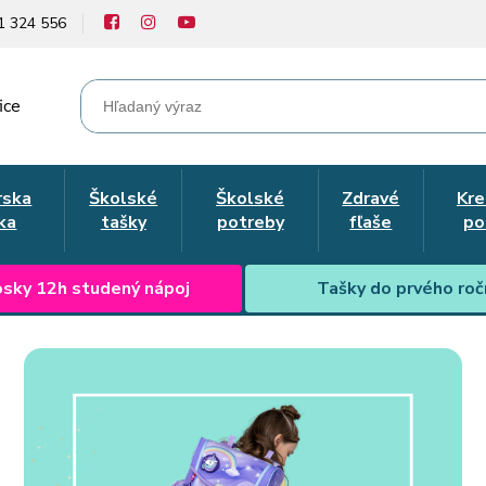
1 324 556
ice
rska
Školské
Školské
Zdravé
Kre
ka
tašky
potreby
fľaše
po
sky 12h studený nápoj
Tašky do prvého roč