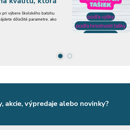
a kvalitu, ktorá
ov pri výbere školského batohu
nájdete dôležité parametre, ako
objem batohu. Obsahuje prehľad
adí, na čo si dať pozor pri
akcie, výpredaje alebo novinky?