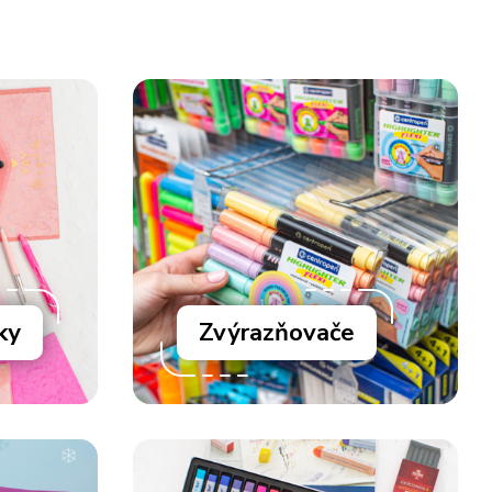
ky
Zvýrazňovače