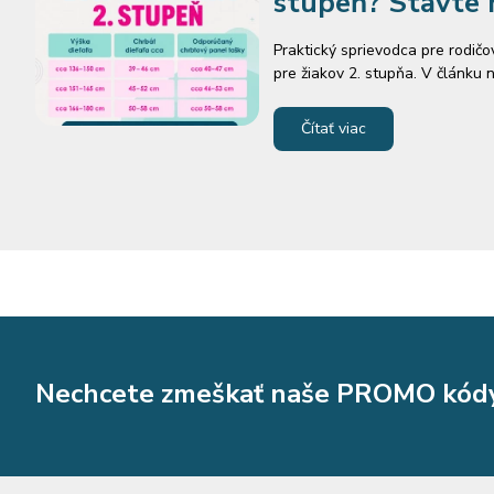
stupeň? Stavte n
vydrží
Praktický sprievodca pre rodič
pre žiakov 2. stupňa. V článku 
sú výška dieťaťa, hmotnosť a 
obľúbených modelov ARS UNA a r
Čítať viac
osobnom skúšaní.
Nechcete zmeškať naše PROMO kódy, 