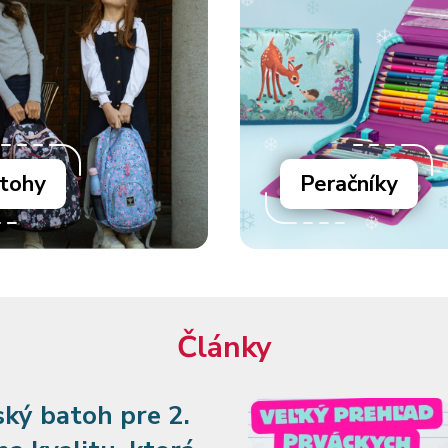
tohy
Peračníky
Články
ský batoh pre 2.