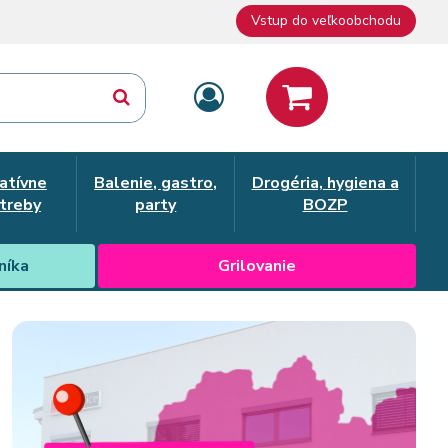
Vstup do veľkoobchodu
atívne
Balenie, gastro,
Drogéria, hygiena a
treby
party
BOZP
níka
Grilovanie