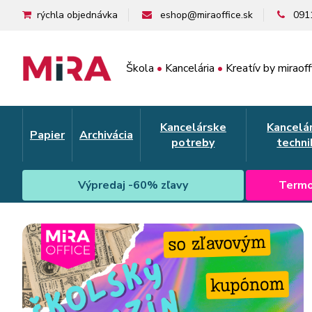
rýchla objednávka
eshop@miraoffice.sk
091
Škola
•
Kancelária
•
Kreatív by miraoff
Kancelárske
Kancelá
Papier
Archivácia
potreby
techni
Výpredaj -60% zľavy
Termo