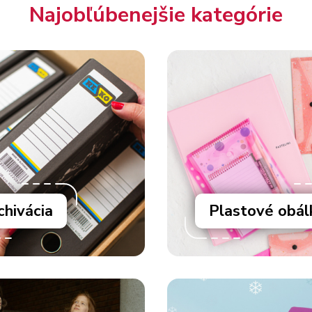
Najobľúbenejšie kategórie
chivácia
Plastové obál