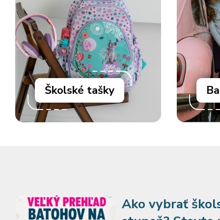
Školské tašky
Ba
Ako vybrať škol