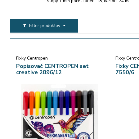
stopy 1 mm počet farieb: 18, karton: 24 ks
Filter produktov
Fixky Centropen
Fixky Centr
Popisovač CENTROPEN set
Fixky C
creative 2896/12
7550/6