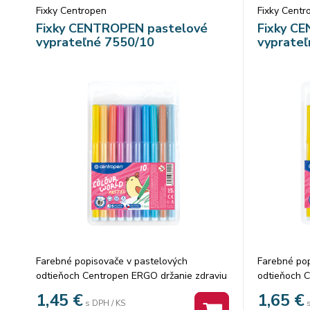
Fixky Centropen
Fixky Centr
Fixky CENTROPEN pastelové
Fixky C
vyprateľné 7550/10
vyprateľ
Farebné popisovače v pastelových
Farebné pop
odtieňoch Centropen ERGO držanie zdraviu
odtieňoch C
neškodlivý atrament odolávajú vyschnutiu
neškodlivý 
1,45
€
1,65
€
s DPH / KS
až 5 rokov vyprateľné ventilačný vrchnák
až 5 rokov 