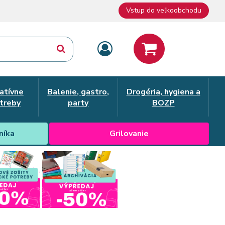
Vstup do veľkoobchodu
atívne
Balenie, gastro,
Drogéria, hygiena a
treby
party
BOZP
níka
Grilovanie