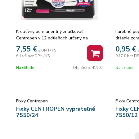
Kreatívny permanentný značkovač
Farebné po
Centropen v 12 odtieňoch určený na
držanie zdr
kreatívne písanie a maľovanie na
vyprateľné 
7,55
€
0,95
€
s DPH / KS
najrôznejšie materiály – lakovaný papier,
odolný voči
6,14 €
bez DPH / KS
0,77 €
bez DP
gumu, kožu, plast, kov, sklo, fóliu, kameň...
počet farieb
odolný vode a oteru alkoholová báza
Na sklade
Obj. čislo:
41192
Na sklade
valcový hrot šírka stopy 2 mm Počet farieb:
12
Fixky Centropen
Fixky Centr
Fixky CENTROPEN vyprateľné
Fixky C
7550/24
7550/12