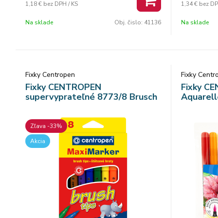
1,18 €
bez DPH / KS
1,34 €
bez DP
válcový hrot odolný voči zatlačeniu šírka
válcový hrot
stopy 1 mm Počet farieb: 10
stopy 1 mm 
Na sklade
Obj. čislo:
41136
Na sklade
Fixky Centropen
Fixky Centr
Fixky CENTROPEN
Fixky C
supervyprateľné 8773/8 Brusch
Aquarell
Zľava -33%
Akcia