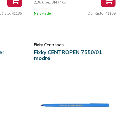
2,36 €
bez DPH / KS
niu šírka
. čislo:
41135
Na sklade
Obj. čislo:
41169
Fixky Centropen
er
Fixky CENTROPEN 7550/01
modré