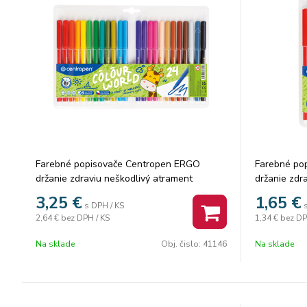
Farebné popisovače Centropen ERGO
Farebné po
držanie zdraviu neškodlivý atrament
držanie zdr
vyprateľné ventilačný vrchnák valcový hrot
vyprateľné 
3,25
€
1,65
€
s DPH / KS
odolný voči zatlačeniu šírka stopy 1 mm
odolný voči
2,64 €
bez DPH / KS
1,34 €
bez DP
počet farieb: 24, karton: 12 ks
počet farieb
Na sklade
Obj. čislo:
41146
Na sklade