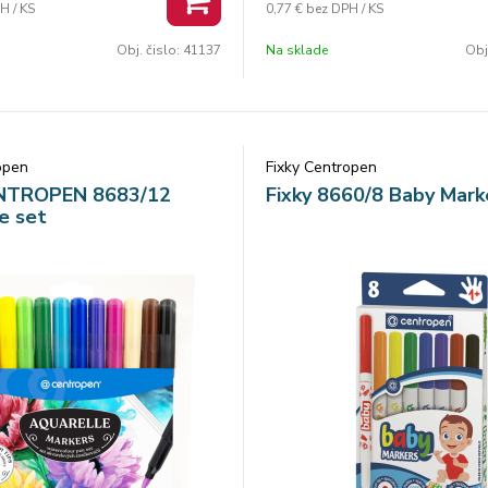
H / KS
0,77 €
bez DPH / KS
 odolný voči zatlačeniu šírka
válcový hrot odolný voči zatlače
Počet farieb: 12
stopy 1 mm Počet farieb: 6
Obj. čislo:
41137
Na sklade
Obj
open
Fixky Centropen
ENTROPEN 8683/12
Fixky 8660/8 Baby Mark
e set