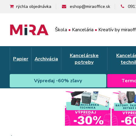
rýchla objednávka
eshop@miraoffice.sk
091
Škola
•
Kancelária
•
Kreatív by miraoff
Kancelárske
Kancelá
Papier
Archivácia
potreby
techni
Výpredaj -60% zľavy
Termo