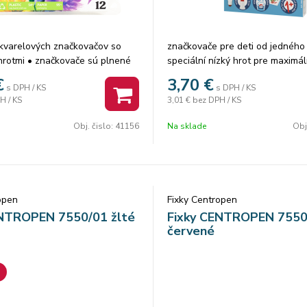
kvarelových značkovačov so
značkovače pre deti od jedného
hrotmi • značkovače sú plnené
speciální nízký hrot pre maximá
, ktorý možno na špeciálnom
bezpečnosť ERGO držanie ľahko
€
3,70
€
s DPH / KS
s DPH / KS
binovať a rozmývať vodou
umývateľné a vyprateľné ventil
H / KS
3,01 €
bez DPH / KS
tca • po zaschnutí je možné
chránitko šírka stopy 1–2 mm
maľovať čiernym linerom • ERGO
Obj. čislo:
41156
Na sklade
Obj
rka stopy 1 - 9 mm
open
Fixky Centropen
ENTROPEN 7550/01 žlté
Fixky CENTROPEN 7550
červené