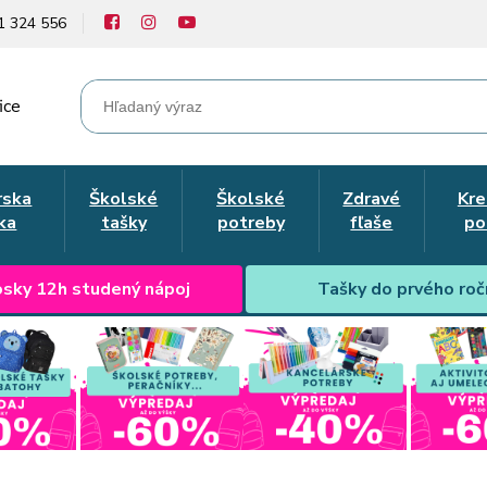
1 324 556
ice
rska
Školské
Školské
Zdravé
Kre
ka
tašky
potreby
fľaše
po
sky 12h studený nápoj
Tašky do prvého roč