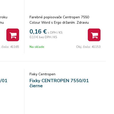
 roku
Farebné popisovače Centropen 7550
lnu
Colour Word s Ergo držaním. Zdraviu
neškodlivý atrament. Odolávajú vyschnutiu
0,16
€
s DPH / KS
ačné
až 5 rokov. Vyprateľné. Valcovitý hrot
0,13 €
bez DPH / KS
odolný voči zatlačeniu. Šírka stopy 1 mm.
Farba: modrá. Balenie: 50 ks.
. čislo:
41165
Na sklade
Obj. čislo:
41153
Fixky Centropen
/01
Fixky CENTROPEN 7550/01
čierne