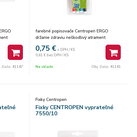
 ERGO
farebné popisovače Centropen ERGO
ment
držanie zdraviu neškodlivý atrament
alcový hrot
vyprateľné ventilačný vrchnák valcový hrot
0,75
€
s DPH / KS
opy 1 mm
odolný voči zatlačeniu šírka stopy 1 mm
0,61 €
bez DPH / KS
počet farieb: 4, karton: 48 ks
. čislo:
41147
Na sklade
Obj. čislo:
41141
Fixky Centropen
ateľné
Fixky CENTROPEN vyprateľné
7550/10