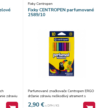
Fixky Centropen
elové
Fixky CENTROPEN parfumované
2589/10
ých
Parfumované značkovače Centropen ERGO
nie zdraviu
držanie zdraviu neškodlivý atrament s
vyschnutiu
vôňou ovocia ventilačný vrchnák valcový
2,90
€
s DPH / KS
ý vrchnák
hrot šírka stopy 2-3 mm 10 farieb