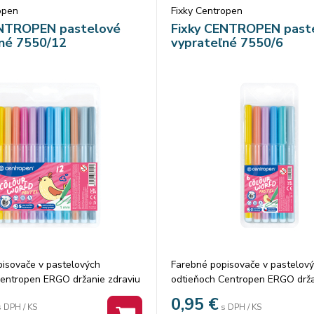
open
Fixky Centropen
ENTROPEN pastelové
Fixky CENTROPEN past
né 7550/12
vyprateľné 7550/6
isovače v pastelových
Farebné popisovače v pastelov
entropen ERGO držanie zdraviu
odtieňoch Centropen ERGO drža
atrament odolávajú vyschnutiu
neškodlivý atrament odolávajú 
0,95
€
s DPH / KS
s DPH / KS
vyprateľné ventilačný vrchnák
až 5 rokov vyprateľné ventilačn