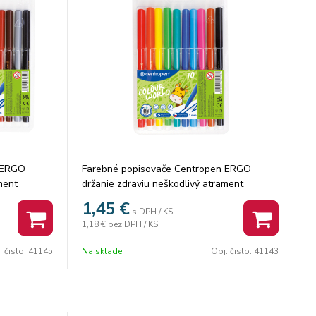
 ERGO
Farebné popisovače Centropen ERGO
ment
držanie zdraviu neškodlivý atrament
alcový hrot
vyprateľné ventilačný vrchnák valcový hrot
1,45
€
s DPH / KS
opy 1 mm
odolný voči zatlačeniu šírka stopy 1 mm
1,18 €
bez DPH / KS
počet farieb: 10, karton: 24 ks
. čislo:
41145
Na sklade
Obj. čislo:
41143