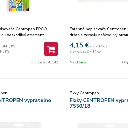
pisovače Centropen ERGO
Farebné popisovače Centropen
aviu neškodlivý atrament
držanie zdraviu neškodlivý atra
ventilačný vrchnák valcový hrot
vyprateľné ventilačný vrchnák v
4,15
€
s DPH / KS
s DPH / KS
 zatlačeniu šírka stopy 1 mm
odolný voči zatlačeniu šírka st
H / KS
3,37 €
bez DPH / KS
: 6 karton: 48 ks
počet farieb: 30, karton: 12 ks
Obj. čislo:
41142
Na sklade
Obj
open
Fixky Centropen
ENTROPEN vyprateľné
Fixky CENTROPEN vypr
7550/18