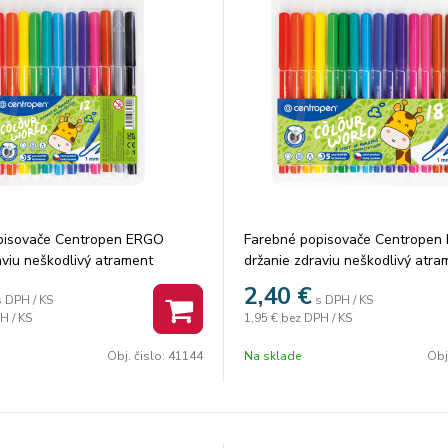
pisovače Centropen ERGO
Farebné popisovače Centropen
aviu neškodlivý atrament
držanie zdraviu neškodlivý atra
ventilačný vrchnák valcový hrot
vyprateľné ventilačný vrchnák v
2,40
€
s DPH / KS
s DPH / KS
 zatlačeniu šírka stopy 1 mm
odolný voči zatlačeniu šírka st
H / KS
1,95 €
bez DPH / KS
: 12, karton: 24 ks
počet farieb: 18, karton: 24 ks
Obj. čislo:
41144
Na sklade
Obj