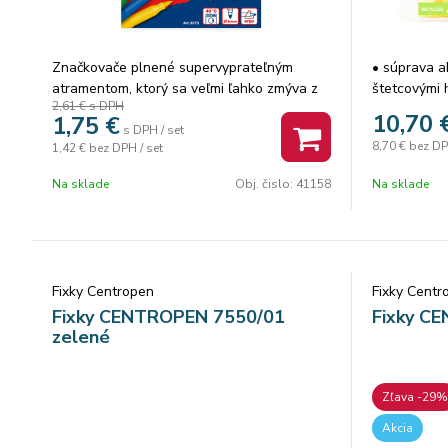
Značkovače plnené supervyprateľným
• súprava a
atramentom, ktorý sa veľmi ľahko zmýva z
štetcovými 
2,61 €
s DPH
rúk aj v studenej vode a vyperie z textilu.
atramentom
10,70
1,75
€
Obsahujú špeciálny 5 mm štetcový hrot,
papieri kom
s DPH / set
8,70 €
bez DP
1,42 €
bez DPH / set
takže je s nimi možné maľovať ako so
pomocou šte
štetcom a farbami. Sada 8 farieb.
obrázok do
Na sklade
Obj. čislo:
41158
Na sklade
držanie • ší
Fixky Centropen
Fixky Centr
Fixky CENTROPEN 7550/01
Fixky C
zelené
Zľava -29%
Akcia