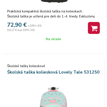
Praktická kompaktná školská taška na kolieskach.
Školská taška je určená pre deti do 1.-4. triedy. Exkluzívny
batoh môžu vaše deti nosiť do školy alebo na voľný čas.
72,90
€
s DPH / KS
Hmotnosť tašky je 1,75 kg a objem 32 l.
59,27 €
bez DPH / KS
Horné a spodné vrecko pre pohodlné uloženiea organizáciu.
Na sklade
Vnútorný organizér pre praktické ukladanie. Puzdro na
notebook. Ramenné popruhy sú nastavieteľné. Reflexné
časti na ramenných popruhoch
Ergonomická, pohodlná vysúvacia rúčka, vďaka ktorej možno
Školské tašky kolieskové
batoh tlačiť pred sebou, alebo ho ťahať za sebou. Batoh je
na spodku vybavený tichými kolieskami.
Školská taška koliesková Lovely Tale 531250
Rozmer: 48x30x20cm.