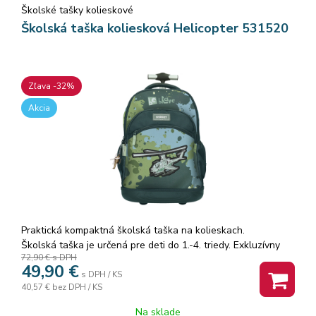
Školské tašky kolieskové
batoh tlačiť pred sebou, alebo ho ťahať za sebou. Batoh je
na spodku vybavený tichými kolieskami.
Školská taška koliesková Helicopter 531520
Rozmer: 48x32x21cm.
Zľava -32%
Akcia
Praktická kompaktná školská taška na kolieskach.
Školská taška je určená pre deti do 1.-4. triedy. Exkluzívny
72,90 €
s DPH
batoh môžu vaše deti nosiť do školy alebo na voľný čas.
49,90
€
Hmotnosť tašky je 1,8 kg a objem 36 l.
s DPH / KS
40,57 €
bez DPH / KS
Na čelnej strane batohu je vrecko na zips. Vnútorný
Na sklade