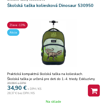
Školská taška koliesková Dinosaur 530950
Zľava -13%
Akcia
Praktická kompaktná školská taška na kolieskach.
Školská taška je určená pre deti do 1.-4. triedy. Exkluzívny
39,98 €
s DPH
batoh môžu vaše deti nosiť do školy alebo na voľný čas.
34,90
€
Hmotnosť tašky je 1,8 kg a objem 36 l.
s DPH / KS
28,37 €
bez DPH / KS
Na čelnej strane batohu je vrecko na zips, pričom vo vnútri
Na sklade
má dve veľké vrecká uzatvárateľné zipsom a ďalšie na