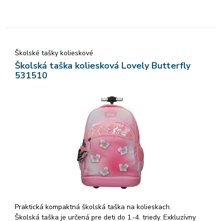
organizér pre praktické ukladanie. Na batohu sa nachádzajú
aj dve bočné vrecká, kde môžete umiestniť fľašu na pitie
alebo drobnosti. Ramenné popruhy sú nastavieteľné.
Ergonomická, pohodlná vysúvacia rúčka, vďaka ktorej možno
Školské tašky kolieskové
batoh tlačiť pred sebou, alebo ho ťahať za sebou. Batoh je
na spodku vybavený tichými kolieskami.
Školská taška koliesková Lovely Butterfly
531510
Rozmer: 45x34x22cm.
Praktická kompaktná školská taška na kolieskach.
Školská taška je určená pre deti do 1.-4. triedy. Exkluzívny