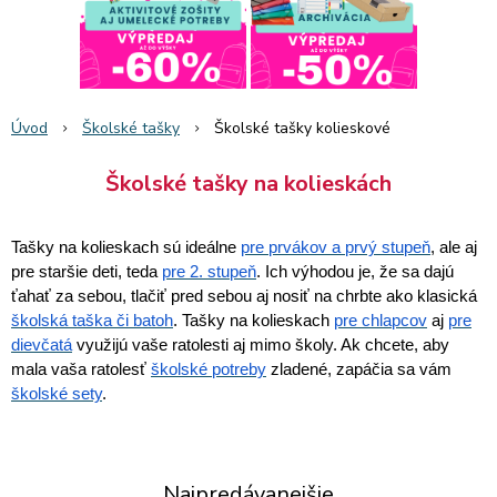
Úvod
Školské tašky
Školské tašky kolieskové
Školské tašky na kolieskách
Tašky na kolieskach sú ideálne
pre prvákov a prvý stupeň
, ale aj
pre staršie deti, teda
pre 2. stupeň
. Ich výhodou je, že sa dajú
ťahať za sebou, tlačiť pred sebou aj nosiť na chrbte ako klasická
školská taška či batoh
. Tašky na kolieskach
pre chlapcov
aj
pre
dievčatá
využijú vaše ratolesti aj mimo školy. Ak chcete, aby
mala vaša ratolesť
školské potreby
zladené, zapáčia sa vám
školské sety
.
Najpredávanejšie