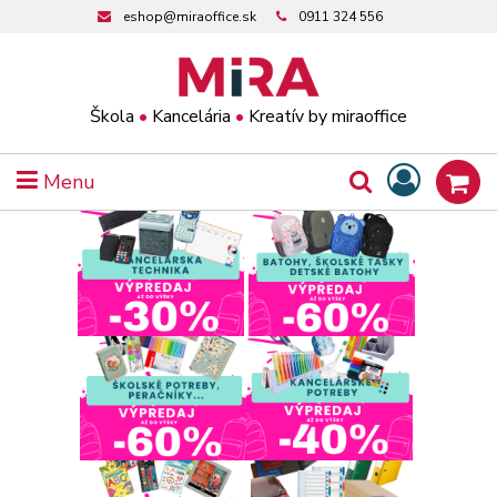
eshop@miraoffice.sk
0911 324 556
Škola
•
Kancelária
•
Kreatív by miraoffice
Menu