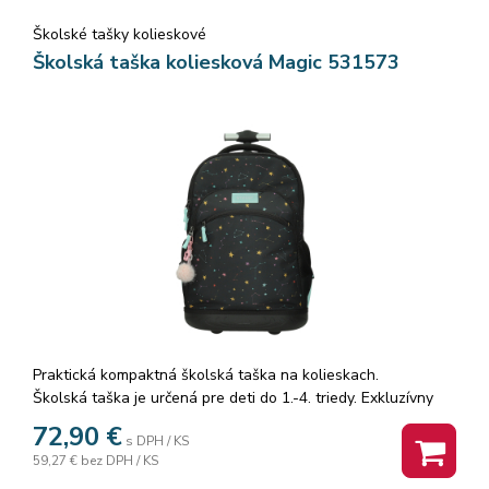
Ergonomická, pohodlná vysúvacia rúčka, vďaka ktorej možno
Školské tašky kolieskové
batoh tlačiť pred sebou, alebo ho ťahať za sebou. Batoh je
na spodku vybavený tichými kolieskami.
Školská taška koliesková Magic 531573
Rozmer: 45x34x22cm.
Praktická kompaktná školská taška na kolieskach.
Školská taška je určená pre deti do 1.-4. triedy. Exkluzívny
batoh môžu vaše deti nosiť do školy alebo na voľný čas.
72,90
€
s DPH / KS
Hmotnosť tašky je 1,8 kg a objem 36 l.
59,27 €
bez DPH / KS