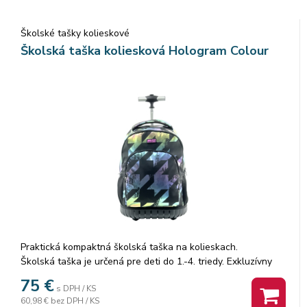
Ergonomická, pohodlná vysúvacia rúčka, vďaka ktorej možno
Školské tašky kolieskové
batoh tlačiť pred sebou, alebo ho ťahať za sebou. Batoh je
na spodku vybavený tichými kolieskami.
Školská taška koliesková Hologram Colour
Rozmer: 44x34x20cm.
Praktická kompaktná školská taška na kolieskach.
Školská taška je určená pre deti do 1.-4. triedy. Exkluzívny
batoh môžu vaše deti nosiť do školy alebo na voľný čas.
75
€
s DPH / KS
Hmotnosť tašky je 1,8 kg a objem 30 l.
60,98 €
bez DPH / KS