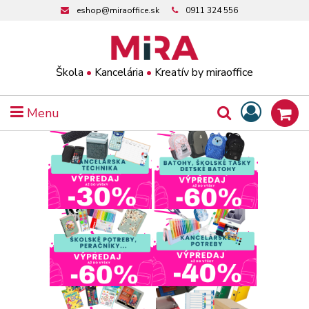
eshop@miraoffice.sk
0911 324 556
Škola
•
Kancelária
•
Kreatív by miraoffice
Menu