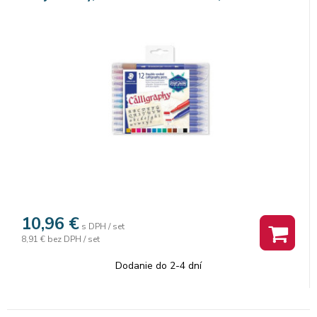
10,96
€
s DPH / set
8,91 €
bez DPH / set
Dodanie do 2-4 dní