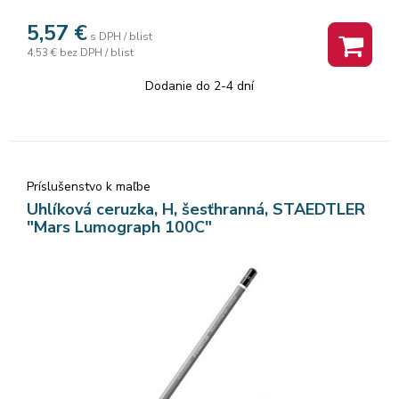
5,57
€
s DPH / blist
4,53 €
bez DPH / blist
Dodanie do 2-4 dní
Príslušenstvo k maľbe
Uhlíková ceruzka, H, šesťhranná, STAEDTLER
"Mars Lumograph 100C"