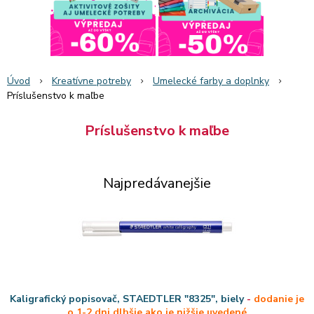
Úvod
Kreatívne potreby
Umelecké farby a doplnky
Príslušenstvo k maľbe
Príslušenstvo k maľbe
Najpredávanejšie
Kaligrafický popisovač, STAEDTLER "8325", biely
-
dodanie je
o 1-2 dni dlhšie ako je nižšie uvedené