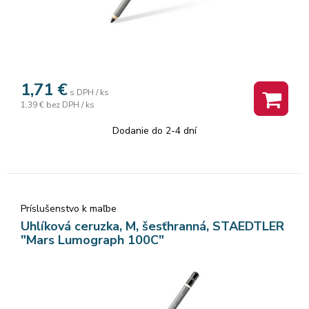
1,71
€
s DPH / ks
1,39 €
bez DPH / ks
Dodanie do 2-4 dní
Príslušenstvo k maľbe
Uhlíková ceruzka, M, šesťhranná, STAEDTLER
"Mars Lumograph 100C"