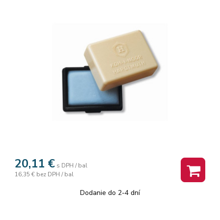
20,11
€
s DPH / bal
16,35 €
bez DPH / bal
Dodanie do 2-4 dní