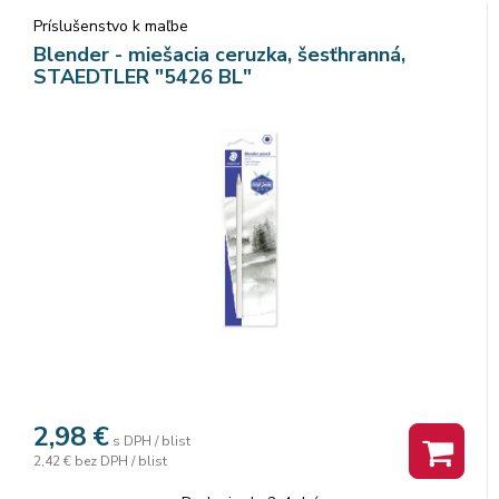
Príslušenstvo k maľbe
Blender - miešacia ceruzka, šesťhranná,
STAEDTLER "5426 BL"
2,98
€
s DPH / blist
2,42 €
bez DPH / blist