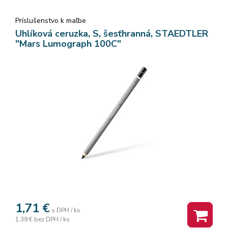
Príslušenstvo k maľbe
Uhlíková ceruzka, S, šesťhranná, STAEDTLER
"Mars Lumograph 100C"
1,71
€
s DPH / ks
1,39 €
bez DPH / ks