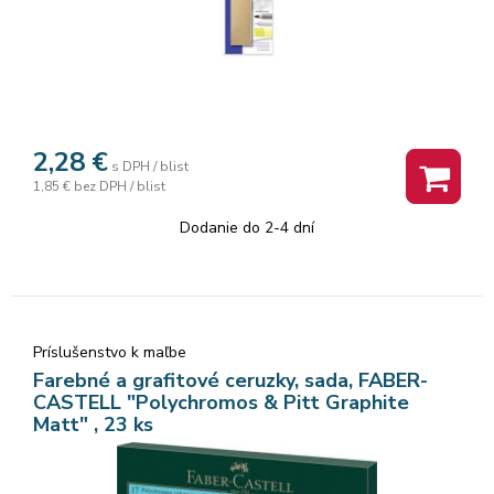
2,28
€
s DPH / blist
1,85 €
bez DPH / blist
Dodanie do 2-4 dní
Príslušenstvo k maľbe
Farebné a grafitové ceruzky, sada, FABER-
CASTELL "Polychromos & Pitt Graphite
Matt" , 23 ks