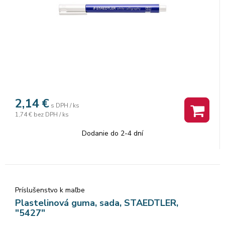
2,14
€
s DPH / ks
1,74 €
bez DPH / ks
Dodanie do 2-4 dní
Príslušenstvo k maľbe
Plastelinová guma, sada, STAEDTLER,
"5427"