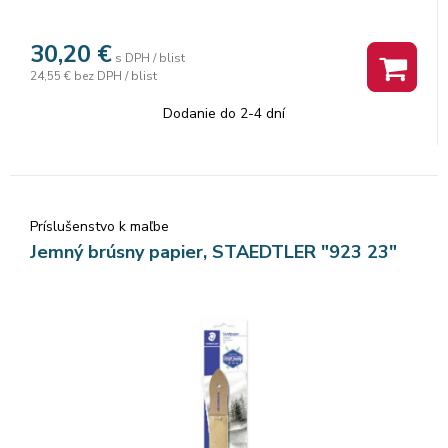
30,20
€
s DPH / blist
24,55 €
bez DPH / blist
Dodanie do 2-4 dní
Príslušenstvo k maľbe
Jemný brúsny papier, STAEDTLER "923 23"