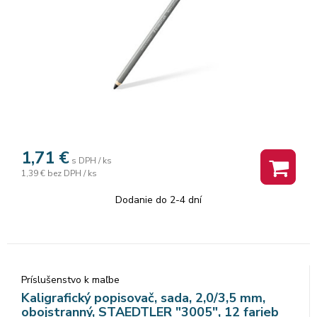
1,71
€
s DPH / ks
1,39 €
bez DPH / ks
Dodanie do 2-4 dní
Príslušenstvo k maľbe
Kaligrafický popisovač, sada, 2,0/3,5 mm,
obojstranný, STAEDTLER "3005", 12 farieb