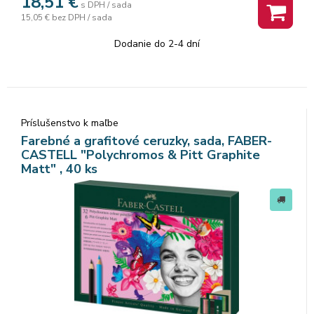
18,51
€
s DPH / sada
15,05 €
bez DPH / sada
Dodanie do 2-4 dní
Príslušenstvo k maľbe
Farebné a grafitové ceruzky, sada, FABER-
CASTELL "Polychromos & Pitt Graphite
Matt" , 40 ks