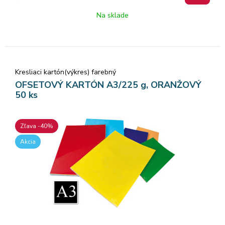
Na sklade
Kresliaci kartón(výkres) farebný
OFSETOVÝ KARTÓN A3/225 g, ORANŽOVÝ
50 ks
Zľava -40%
Akcia