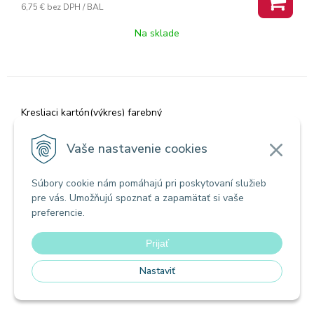
6,75 €
bez DPH / BAL
Na sklade
Kresliaci kartón(výkres) farebný
OFSETOVÝ KARTÓN A3/225 g, SV. ZELENÝ
50 ks
Vaše nastavenie cookies
Súbory cookie nám pomáhajú pri poskytovaní služieb
Zľava -15%
pre vás. Umožňujú spoznať a zapamätať si vaše
Akcia
preferencie.
Prijať
Nastaviť