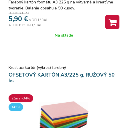
Farebný kartón formátu A3 225 g na výtvarné a kreatívne
tvorenie. Balenie obsahuje 50 kusov.
9,90 €
s DPH
5,90
€
s DPH / BAL
4,80 €
bez DPH / BAL
Na sklade
Kresliaci kartón(výkres) farebný
OFSETOVÝ KARTÓN A3/225 g, RUŽOVÝ 50
ks
Zľava -34%
Akcia