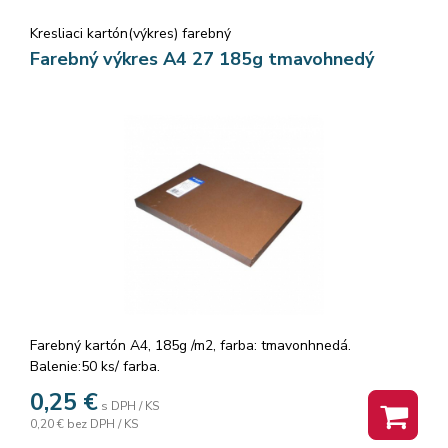
Kresliaci kartón(výkres) farebný
Farebný výkres A4 27 185g tmavohnedý
Farebný kartón A4, 185g /m2, farba: tmavonhnedá.
Balenie:50 ks/ farba.
0,25
€
s DPH / KS
0,20 €
bez DPH / KS