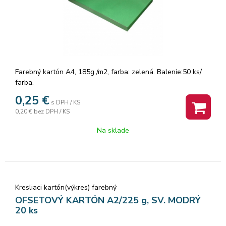
Farebný kartón A4, 185g /m2, farba: zelená. Balenie:50 ks/
farba.
0,25
€
s DPH / KS
0,20 €
bez DPH / KS
Na sklade
Kresliaci kartón(výkres) farebný
OFSETOVÝ KARTÓN A2/225 g, SV. MODRÝ
20 ks