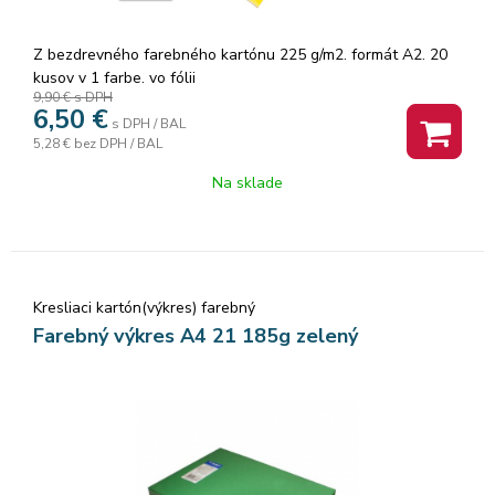
Z bezdrevného farebného kartónu 225 g/m2. formát A2. 20
kusov v 1 farbe. vo fólii
9,90 €
s DPH
6,50
€
s DPH / BAL
5,28 €
bez DPH / BAL
Na sklade
Kresliaci kartón(výkres) farebný
Farebný výkres A4 21 185g zelený