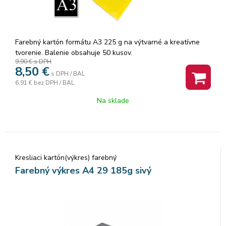
Farebný kartón formátu A3 225 g na výtvarné a kreatívne
tvorenie. Balenie obsahuje 50 kusov.
9,90 €
s DPH
8,50
€
s DPH / BAL
6,91 €
bez DPH / BAL
Na sklade
Kresliaci kartón(výkres) farebný
Farebný výkres A4 29 185g sivý