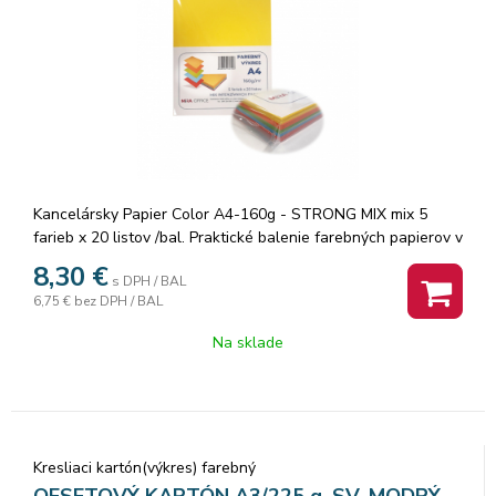
Kancelársky Papier Color A4-160g - STRONG MIX mix 5
farieb x 20 listov /bal. Praktické balenie farebných papierov v
intenzívnych farbách - citrónžltá, malinová, citrus.zeleň,
8,30
€
s DPH / BAL
tyrkysová, fialová.
6,75 €
bez DPH / BAL
Na sklade
Kresliaci kartón(výkres) farebný
OFSETOVÝ KARTÓN A3/225 g, SV. MODRÝ