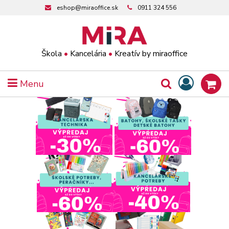
eshop@miraoffice.sk
0911 324 556
Škola
•
Kancelária
•
Kreatív by miraoffice
Menu