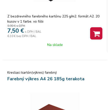
Z bezdrevného farebného kartónu 225 g/m2. formát A2. 20
kusov v 1 farbe. vo fólii
9,90 €
s DPH
7,50
€
s DPH / BAL
6,10 €
bez DPH / BAL
Na sklade
Kresliaci kartón(výkres) farebný
Farebný výkres A4 26 185g terakota