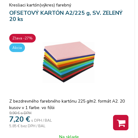
Kresliaci kartón(výkres) farebný
OFSETOVÝ KARTÓN A2/225 g, SV. ZELENÝ
20 ks
Zľava -27%
Akcia
Z bezdrevného farebného kartónu 225 g/m2. formát A2. 20
kusov v 1 farbe. vo fólii
9,90 €
s DPH
7,20
€
s DPH / BAL
5,85 €
bez DPH / BAL
Na sklade