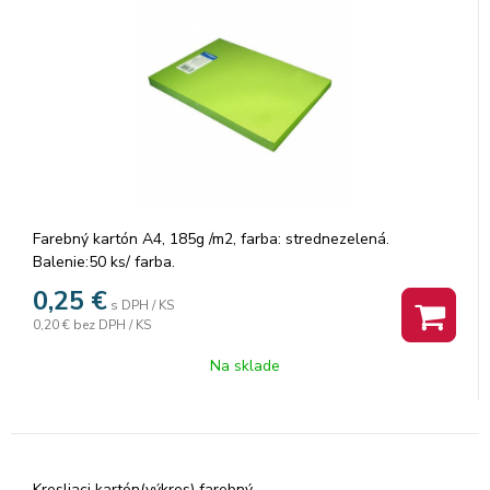
Farebný kartón A4, 185g /m2, farba: strednezelená.
Balenie:50 ks/ farba.
0,25
€
s DPH / KS
0,20 €
bez DPH / KS
Na sklade
Kresliaci kartón(výkres) farebný