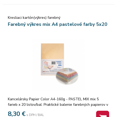
Kresliaci kartón(výkres) farebný
Farebný výkres mix A4 pastelové farby 5x20
Kancelársky Papier Color A4-160g - PASTEL MIX mix 5
farieb x 20 listov/bal. Praktické balenie farebných papierov v
pastelových farbách - bledožltá, ružová, bledozelená,
8,30
€
s DPH / BAL
bledomodrá, lososová.