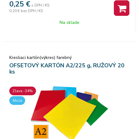
0,25
€
s DPH / KS
0,20 €
bez DPH / KS
Na sklade
Kresliaci kartón(výkres) farebný
OFSETOVÝ KARTÓN A2/225 g, RUŽOVÝ 20
ks
Zľava -34%
Akcia