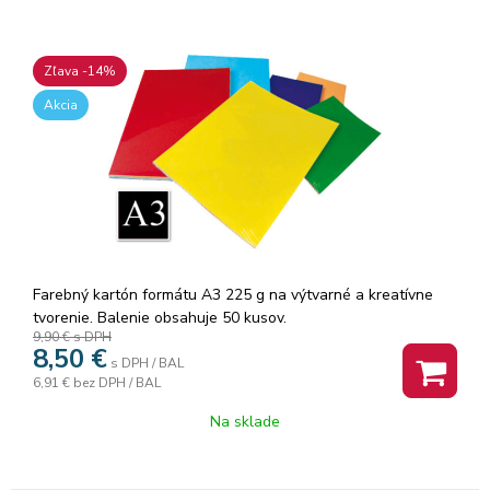
Zľava -14%
Akcia
Farebný kartón formátu A3 225 g na výtvarné a kreatívne
tvorenie. Balenie obsahuje 50 kusov.
9,90 €
s DPH
8,50
€
s DPH / BAL
6,91 €
bez DPH / BAL
Na sklade