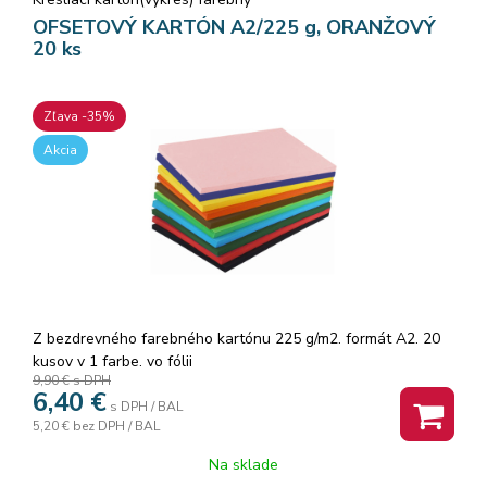
OFSETOVÝ KARTÓN A2/225 g, ORANŽOVÝ
20 ks
Zľava -35%
Akcia
Z bezdrevného farebného kartónu 225 g/m2. formát A2. 20
kusov v 1 farbe. vo fólii
9,90 €
s DPH
6,40
€
s DPH / BAL
5,20 €
bez DPH / BAL
Na sklade