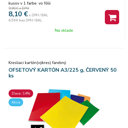
kusov v 1 farbe. vo fólii
9,90 €
s DPH
8,10
€
s DPH / BAL
6,59 €
bez DPH / BAL
Na sklade
Kresliaci kartón(výkres) farebný
OFSETOVÝ KARTÓN A3/225 g, ČERVENÝ 50
ks
Zľava -14%
Akcia