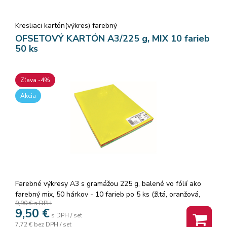
Kresliaci kartón(výkres) farebný
OFSETOVÝ KARTÓN A3/225 g, MIX 10 farieb
50 ks
Zľava -4%
Akcia
Farebné výkresy A3 s gramážou 225 g, balené vo fólií ako
farebný mix, 50 hárkov - 10 farieb po 5 ks (žltá, oranžová,
9,90 €
s DPH
ružová, červená, svetlozelená, tmavozelená, svetlomodrá,
9,50
€
tmavomodrá, hnedá, čierna)
s DPH / set
7,72 €
bez DPH / set