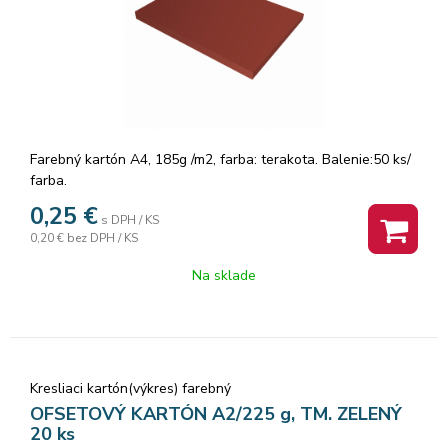
Farebný kartón A4, 185g /m2, farba: terakota. Balenie:50 ks/
farba.
0,25
€
s DPH / KS
0,20 €
bez DPH / KS
Na sklade
Kresliaci kartón(výkres) farebný
OFSETOVÝ KARTÓN A2/225 g, TM. ZELENÝ
20 ks