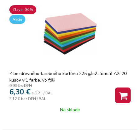
Zľava -36%
Akcia
Z bezdrevného farebného kartónu 225 g/m2. formát A2. 20
kusov v 1 farbe. vo fólii
9,90 €
s DPH
6,30
€
s DPH / BAL
5,12 €
bez DPH / BAL
Na sklade