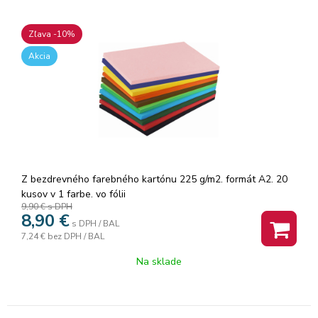
Zľava -10%
Akcia
Z bezdrevného farebného kartónu 225 g/m2. formát A2. 20
kusov v 1 farbe. vo fólii
9,90 €
s DPH
8,90
€
s DPH / BAL
7,24 €
bez DPH / BAL
Na sklade