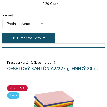
0,20 €
bez DPH
Zoradiť:
Prednastavené
Filter produktov
Kresliaci kartón(výkres) farebný
OFSETOVÝ KARTÓN A2/225 g, HNEDÝ 20 ks
Zľava -27%
Akcia