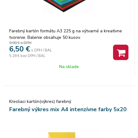
Farebný kartón formátu A3 225 g na výtvarné a kreatívne
tvorenie. Balenie obsahuje 50 kusov.
9,90 €
s DPH
6,50
€
s DPH / BAL
5,28 €
bez DPH / BAL
Na sklade
Kresliaci kartón(výkres) farebný
Farebný výkres mix A4 intenzívne farby 5x20