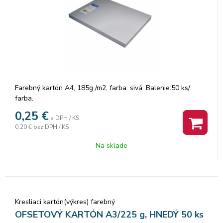
Farebný kartón A4, 185g /m2, farba: sivá. Balenie:50 ks/
farba.
0,25
€
s DPH / KS
0,20 €
bez DPH / KS
Na sklade
Kresliaci kartón(výkres) farebný
OFSETOVÝ KARTÓN A3/225 g, HNEDÝ 50 ks