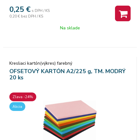
0,25
€
s DPH / KS
0,20 €
bez DPH / KS
Na sklade
Kresliaci kartón(výkres) farebný
OFSETOVÝ KARTÓN A2/225 g, TM. MODRÝ
20 ks
Zľava -24%
Akcia