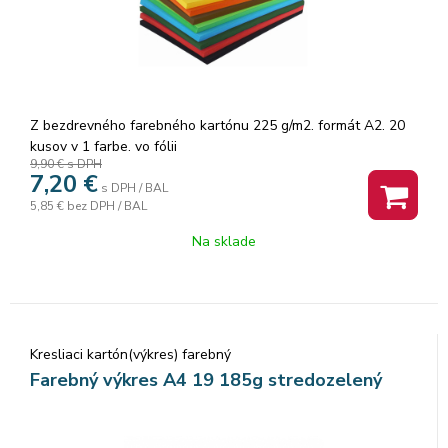
Z bezdrevného farebného kartónu 225 g/m2. formát A2. 20
kusov v 1 farbe. vo fólii
9,90 €
s DPH
7,20
€
s DPH / BAL
5,85 €
bez DPH / BAL
Na sklade
Kresliaci kartón(výkres) farebný
Farebný výkres A4 19 185g stredozelený