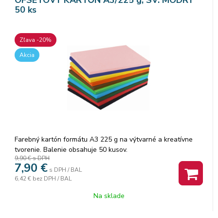
50 ks
Zľava -20%
Akcia
Farebný kartón formátu A3 225 g na výtvarné a kreatívne
tvorenie. Balenie obsahuje 50 kusov.
9,90 €
s DPH
7,90
€
s DPH / BAL
6,42 €
bez DPH / BAL
Na sklade