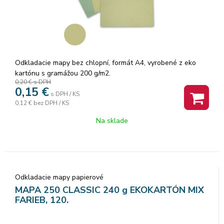
Odkladacie mapy bez chlopní, formát A4, vyrobené z eko
kartónu s gramážou 200 g/m2.
0,20 €
s DPH
0,15
€
s DPH / KS
0,12 €
bez DPH / KS
Na sklade
Odkladacie mapy papierové
MAPA 250 CLASSIC 240 g EKOKARTÓN MIX
FARIEB, 120.