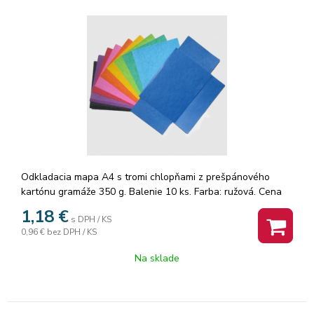
Odkladacia mapa A4 s tromi chlopňami z prešpánového
kartónu gramáže 350 g. Balenie 10 ks. Farba: ružová. Cena
za 1 ks.
1,18
€
s DPH / KS
0,96 €
bez DPH / KS
Na sklade