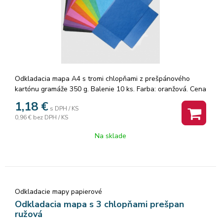
Odkladacia mapa A4 s tromi chlopňami z prešpánového
kartónu gramáže 350 g. Balenie 10 ks. Farba: oranžová. Cena
za 1 ks.
1,18
€
s DPH / KS
0,96 €
bez DPH / KS
Na sklade
Odkladacie mapy papierové
Odkladacia mapa s 3 chlopňami prešpan
ružová