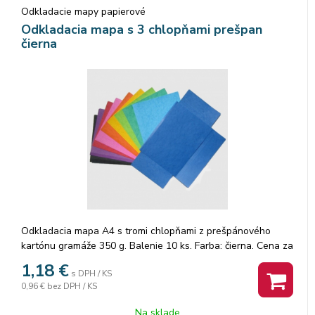
Odkladacie mapy papierové
Odkladacia mapa s 3 chlopňami prešpan
čierna
Odkladacia mapa A4 s tromi chlopňami z prešpánového
kartónu gramáže 350 g. Balenie 10 ks. Farba: čierna. Cena za
1 ks.
1,18
€
s DPH / KS
0,96 €
bez DPH / KS
Na sklade