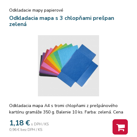
Odkladacie mapy papierové
Odkladacia mapa s 3 chlopňami prešpan
zelená
Odkladacia mapa A4 s tromi chlopňami z prešpánového
kartónu gramáže 350 g. Balenie 10 ks. Farba: zelená. Cena
za 1 ks.
1,18
€
s DPH / KS
0,96 €
bez DPH / KS