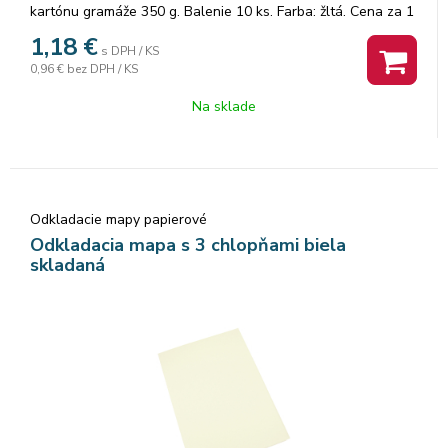
kartónu gramáže 350 g. Balenie 10 ks. Farba: žltá. Cena za 1
ks.
1,18
€
s DPH / KS
0,96 €
bez DPH / KS
Na sklade
Odkladacie mapy papierové
Odkladacia mapa s 3 chlopňami biela
skladaná