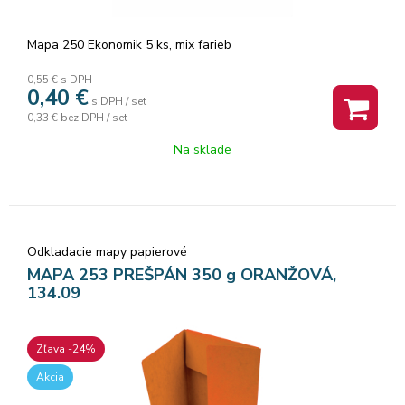
Mapa 250 Ekonomik 5 ks, mix farieb
0,55 €
s DPH
0,40
€
s DPH / set
0,33 €
bez DPH / set
Na sklade
Odkladacie mapy papierové
MAPA 253 PREŠPÁN 350 g ORANŽOVÁ,
134.09
Zľava -24%
Akcia