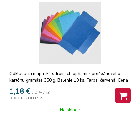
Odkladacia mapa A4 s tromi chlopňami z prešpánového
kartónu gramáže 350 g. Balenie 10 ks. Farba: červená. Cena
za 1 ks.
1,18
€
s DPH / KS
0,96 €
bez DPH / KS
Na sklade