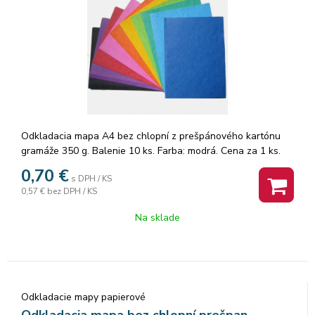
Odkladacia mapa A4 bez chlopní z prešpánového kartónu
gramáže 350 g. Balenie 10 ks. Farba: modrá. Cena za 1 ks.
0,70
€
s DPH / KS
0,57 €
bez DPH / KS
Na sklade
Odkladacie mapy papierové
Odkladacia mapa bez chlopní prešpan