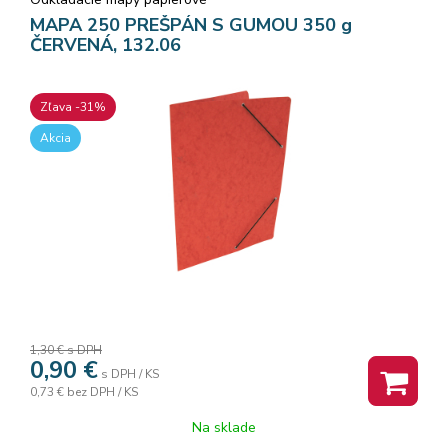
MAPA 250 PREŠPÁN S GUMOU 350 g
ČERVENÁ, 132.06
Zľava -31%
Akcia
1,30 €
s DPH
0,90
€
s DPH / KS
0,73 €
bez DPH / KS
Na sklade