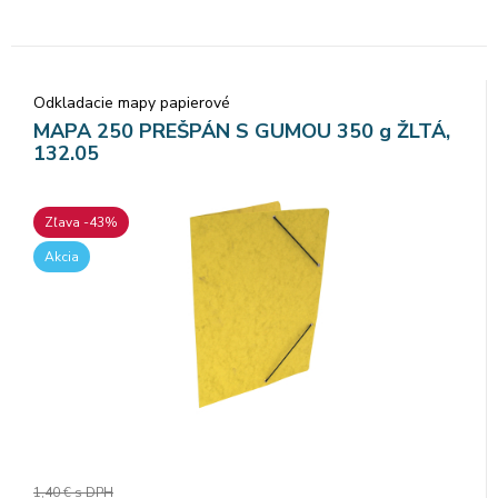
Odkladacie mapy papierové
MAPA 250 PREŠPÁN S GUMOU 350 g ŽLTÁ,
132.05
Zľava -43%
Akcia
1,40 €
s DPH