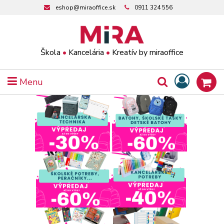
eshop@miraoffice.sk
0911 324 556
Škola
•
Kancelária
•
Kreatív by miraoffice
Menu