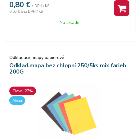
0,80
€
s DPH / KS
0,65 €
bez DPH / KS
Na sklade
Odkladacie mapy papierové
Odklad.mapa bez chlopní 250/5ks mix farieb
200G
Zľava -27%
Akcia