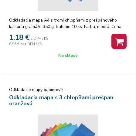
Odkladacia mapa A4 s tromi chlopňami z prešpánového
kartónu gramáže 350 g. Balenie 10 ks. Farba: modrá. Cena
za 1 ks.
1,18
€
s DPH / KS
0,96 €
bez DPH / KS
Na sklade
Odkladacie mapy papierové
Odkladacia mapa s 3 chlopňami prešpan
oranžová