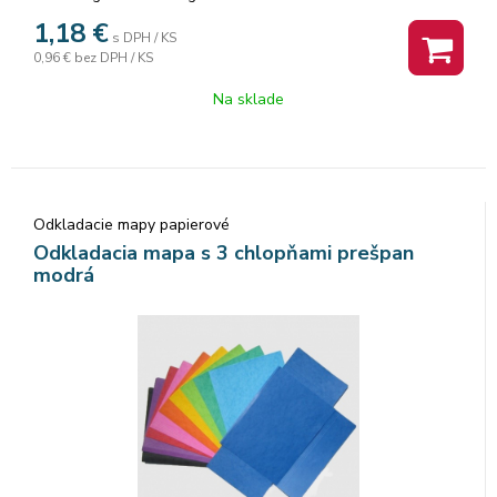
za 1 ks.
1,18
€
s DPH / KS
0,96 €
bez DPH / KS
Na sklade
Odkladacie mapy papierové
Odkladacia mapa s 3 chlopňami prešpan
modrá