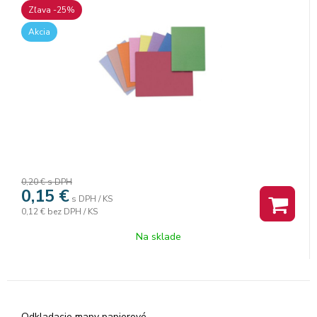
Zľava -25%
Akcia
0,20 €
s DPH
0,15
€
s DPH / KS
0,12 €
bez DPH / KS
Na sklade
Odkladacie mapy papierové