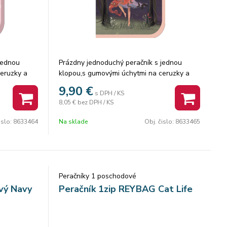
jednou
Prázdny jednoduchý peračník s jednou
eruzky a
klopou,s gumovými úchytmi na ceruzky a
hodným na
perá, vreckom na suchý zips vhodným na
9,90
€
s DPH / KS
iehľadnou
peniaze, gumu a prepážkou s priehľadnou
8,05 €
bez DPH / KS
20,0 cm
fóliou a rozvrhom hodín. Výška 20,0 cm
Šírka 13,5 cm
islo:
8633464
Na sklade
Obj. čislo:
8633465
Hĺbka 4,0 cm
Peračníky 1 poschodové
vý Navy
Peračník 1zip REYBAG Cat Life