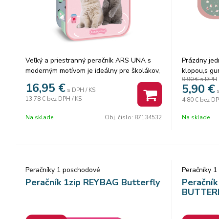
Veľký a priestranný peračník ARS UNA s
Prázdny jed
moderným motívom je ideálny pre školákov,
klopou,s gu
9,90 €
s DPH
ktorí chcú mať svoje školské potreby vždy
perá, vreck
16,95
€
5,90
€
s DPH / KS
prehľadne usporiadané.
peniaze, gu
13,78 €
bez DPH / KS
4,80 €
bez DP
Vďaka premyslenému vnútornému členeniu
fóliou a ro
sa doň zmestí všetko potrebné – od
Šírka 13,5 
Na sklade
Obj. čislo:
87134532
Na sklade
ceruziek až po drobnosti, ktoré musia byť
Hĺbka 4,0 c
vždy poruke.
Peračník má jednu vnútornú klopu, ktorá ho
rozdeľuje na dve časti.
Obsahuje 30 elastických úchytov na
Peračníky 1 poschodové
Peračníky 
ceruzky alebo perá a 4 menšie úchyty na
Peračník 1zip REYBAG Butterfly
Perační
gumu či iné drobnosti.
BUTTERF
V zadnej časti sa nachádza praktické
vnútorné vrecko, ideálne na pravítko,
poznámky, drobné mince alebo iné poklady.