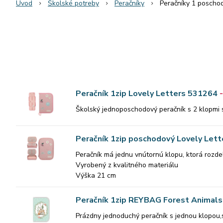
Úvod
Školské potreby
Peračníky
Peračníky 1 poscho
Peračník 1zip Lovely Letters 531264
Školský jednoposchodový peračník s 2 klopmi s
Peračník 1zip poschodový Lovely Let
Peračník má jednu vnútornú klopu, ktorá rozdel
Vyrobený z kvalitného materiálu
Výška 21 cm
Šírka 14,5 cm
Hĺbka 5,5 cm
Peračník 1zip REYBAG Forest Animals
Prázdny jednoduchý peračník s jednou klopou