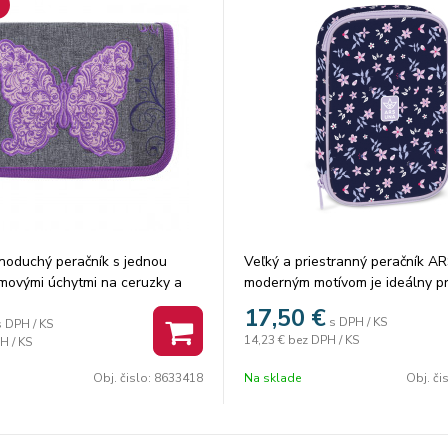
noduchý peračník s jednou
Veľký a priestranný peračník A
movými úchytmi na ceruzky a
moderným motívom je ideálny pr
om na suchý zips vhodným na
ktorí chcú mať svoje školské po
17,50
€
s DPH / KS
mu a prepážkou s priehľadnou
prehľadne usporiadané.
s DPH / KS
14,23 €
bez DPH / KS
H / KS
zvrhom hodín. Výška 20,0 cm
Vďaka premyslenému vnútorném
cm
sa doň zmestí všetko potrebné 
Obj. čislo:
8633418
Na sklade
Obj. či
m,
ceruziek až po drobnosti, ktoré 
vždy poruke.
Peračník má jednu vnútornú klop