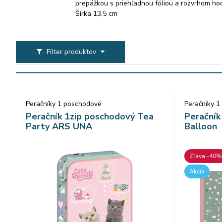
prepážkou s priehľadnou fóliou a rozvrhom ho
Šírka 13,5 cm
Hĺbka 4,0 cm
Filter produktov
Peračníky 1 poschodové
Peračníky 
Peračník 1zip poschodový Tea
Peračník
Party ARS UNA
Balloon
Zľava -40%
Akcia