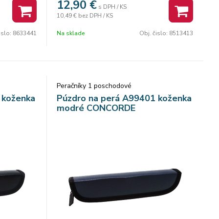
12,90
€
Vyrobený z kvalitného materiálu
s DPH / KS
duché
10,49 €
bez DPH / KS
Výška 21 cm
si deti
Šírka 14,5 cm
islo:
8633441
Na sklade
Obj. čislo:
8513413
Hĺbka 5,5 cm
Peračníky 1 poschodové
 koženka
Púzdro na perá A99401 koženka
modré CONCORDE