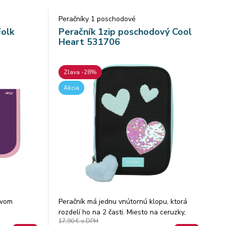
v na
Peračníky 1 poschodové
úchyty na
Folk
Peračník 1zip poschodový Cool
Heart 531706
tické
ítko,
né poklady.
Zľava -28%
lného
votnosť aj
Akcia
bnosti
riál
 produkty
stráciu
ívom
Peračník má jednu vnútornú klopu, ktorá
NA je
rozdelí ho na 2 časti. Miesto na ceruzky,
 taškám
17,90 €
s DPH
miesto na gumu alebo iné