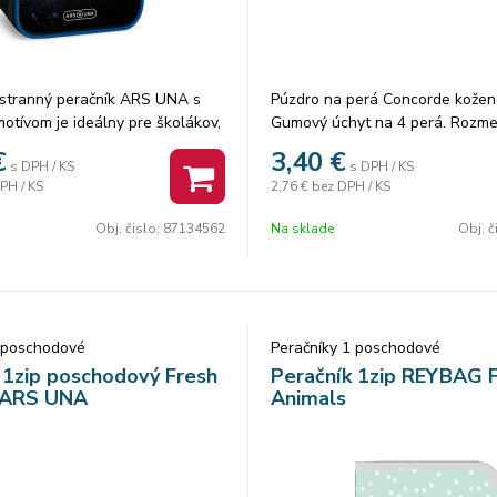
estranný peračník ARS UNA s
Púzdro na perá Concorde kožen
tívom je ideálny pre školákov,
Gumový úchyt na 4 perá. Rozme
mať svoje školské potreby vždy
19x4,5x3 cm.
€
3,40
€
s DPH / KS
s DPH / KS
sporiadané.
PH / KS
2,76 €
bez DPH / KS
yslenému vnútornému členeniu
tí všetko potrebné – od
Obj. čislo:
87134562
Na sklade
Obj. č
 po drobnosti, ktoré musia byť
.
 jednu vnútornú klopu, ktorá ho
 dve časti.
 elastických úchytov na
1 poschodové
Peračníky 1 poschodové
bo perá a 4 menšie úchyty na
 1zip poschodový Fresh
Peračník 1zip REYBAG 
drobnosti.
 ARS UNA
Animals
sti sa nachádza praktické
ecko, ideálne na pravítko,
robné mince alebo iné poklady.
 z kvalitného a odolného
torý zaručuje dlhú životnosť aj