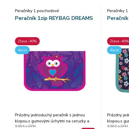
Peračníky 1 poschodové
Peračníky 
Peračník 1zip REYBAG DREAMS
Peračník
Zľava -40%
Zľava -40%
Akcia
Akcia
Prázdny jednoduchý peračník s jednou
Prázdny jed
klopou,s gumovými úchytmi na ceruzky a
klopou,s gu
9,90 €
s DPH
9,90 €
s DPH
perá, vreckom na suchý zips vhodným na
perá, vreck