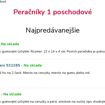
dové
Peračníky 1 poschodové
Najpredávanejšie
-
Na sklade
 gumovými úchytmi. Rozmer: 21 x 14 x 4 cm. Povrch peračníka je pokrytý
ters 531265
-
Na sklade
í ho na 2 časti. Miesto na ceruzky, miesto na gumu alebo iné
-
Na sklade
,s gumovými úchytmi na ceruzky a perá, vreckom na suchý zips vhodný