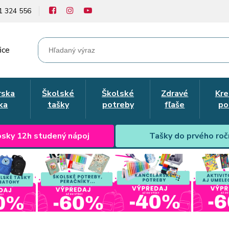
1 324 556
ice
rska
Školské
Školské
Zdravé
Kre
ka
tašky
potreby
fľaše
po
sky 12h studený nápoj
Tašky do prvého roč