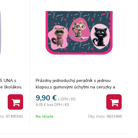
RS UNA s
Prázdny jednoduchý peračník s jednou
e školákov,
klopou,s gumovými úchytmi na ceruzky a
treby vždy
perá, vreckom na suchý zips vhodným na
9,90
€
s DPH / KS
peniaze, gumu a prepážkou s priehľadnou
8,05 €
bez DPH / KS
u členeniu
fóliou a rozvrhom hodín. Výška 20,0 cm
– od
Šírka 13,5 cm
slo:
87495561
Na sklade
Obj. čislo:
8633466
musia byť
Hĺbka 4,0 cm
u, ktorá ho