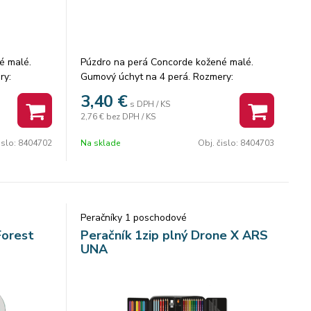
é malé.
Púzdro na perá Concorde kožené malé.
ry:
Gumový úchyt na 4 perá. Rozmery:
19x4,5x3 cm.
3,40
€
s DPH / KS
2,76 €
bez DPH / KS
islo:
8404702
Na sklade
Obj. čislo:
8404703
Peračníky 1 poschodové
Forest
Peračník 1zip plný Drone X ARS
UNA