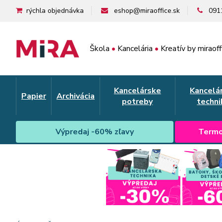
rýchla objednávka
eshop@miraoffice.sk
091
Škola
•
Kancelária
•
Kreatív by miraoff
Kancelárske
Kancelá
Papier
Archivácia
potreby
techni
Výpredaj -60% zľavy
Termo