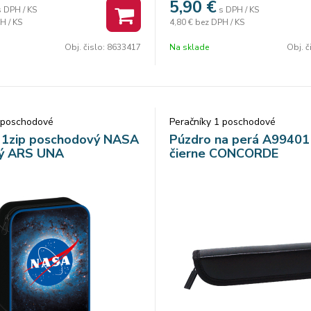
5,90
€
mu a prepážkou s priehľadnou
s DPH / KS
s DPH / KS
Ponúka dostatok miesta, jedno
H / KS
4,80 €
bez DPH / KS
zvrhom hodín. Výška 20,0 cm
zapínanie a krásny dizajn, ktorý 
cm
zamilujú.
Obj. čislo:
8633417
Na sklade
Obj. č
m
1 poschodové
Peračníky 1 poschodové
k 1zip poschodový NASA
Púzdro na perá A99401
ý ARS UNA
čierne CONCORDE