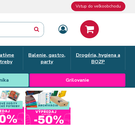
Vstup do veľkoobchodu
atívne
Balenie, gastro,
Drogéria, hygiena a
treby
party
BOZP
níka
Grilovanie