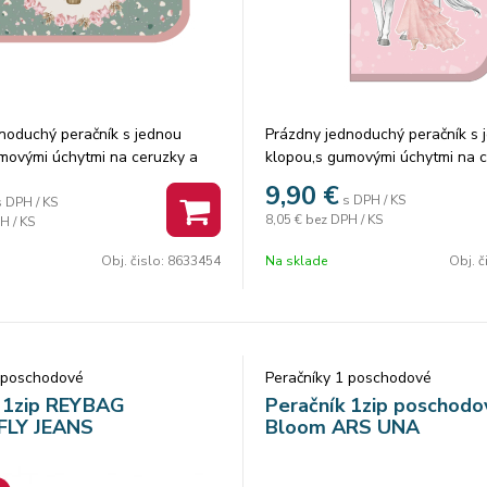
noduchý peračník s jednou
Prázdny jednoduchý peračník s 
movými úchytmi na ceruzky a
klopou,s gumovými úchytmi na c
om na suchý zips vhodným na
perá, vreckom na suchý zips v
9,90
€
s DPH / KS
mu a prepážkou s priehľadnou
peniaze, gumu a prepážkou s pr
s DPH / KS
8,05 €
bez DPH / KS
H / KS
zvrhom hodín. Výška 20,0 cm
fóliou a rozvrhom hodín. Výška 
cm
Šírka 13,5 cm
Obj. čislo:
8633454
Na sklade
Obj. č
m
Hĺbka 4,0 cm
1 poschodové
Peračníky 1 poschodové
k 1zip REYBAG
Peračník 1zip poschodo
LY JEANS
Bloom ARS UNA