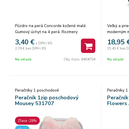
Púzdro na perá Concorde kožené malé.
Veľký a pri
Gumový úchyt na 4 perá. Rozmery:
moderným mo
19x4,5x3 cm.
ktorí chcú 
3,40
€
18,95
s DPH / KS
prehľadne u
2,76 €
bez DPH / KS
15,41 €
bez D
Vďaka prem
sa doň zmes
Na sklade
Obj. čislo:
8404704
Na sklade
ceruziek až
vždy poruke
Peračník má
rozdeľuje na
Obsahuje 30
Peračníky 1 poschodové
Peračníky 
ceruzky ale
Peračník 1zip poschodový
Peračník
gumu či iné 
Mousey 531707
Flowers
V zadnej ča
vnútorné vr
poznámky, d
Zľava -28%
Vyrobený je
materiálu, k