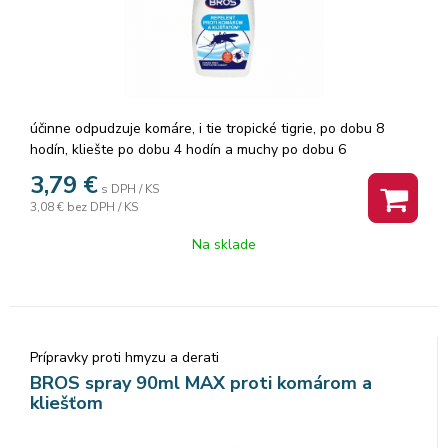
účinne odpudzuje komáre, i tie tropické tigrie, po dobu 8
hodín, kliešte po dobu 4 hodín a muchy po dobu 6
hodín. Rovnomerne nastriekajte na pokožku a odev zo
3,79
€
s DPH / KS
vzdialenosti 15 cm. Nestriekajte priamo na tvár, ale
3,08 €
bez DPH / KS
nastriekajte na dlaň a rozotrite po pokožke.''Používajte
biocídy bezpečným spôsobom. Pred použitím si vždy
Na sklade
prečítajte etiketu a informácie o výrobku.''
Prípravky proti hmyzu a derati
BROS spray 90ml MAX proti komárom a
kliešťom