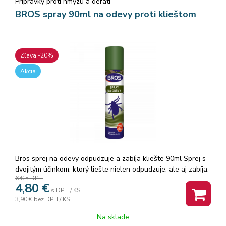
Prípravky proti hmyzu a derati
BROS spray 90ml na odevy proti klieštom
Zľava -20%
Akcia
Bros sprej na odevy odpudzuje a zabíja kliešte 90ml Sprej s
dvojitým účinkom, ktorý liešte nielen odpudzuje, ale aj zabíja.
6 €
s DPH
Nanáša sa na odev a obuv a účinkuje okamžite. Má dlhodobý
4,80
€
účinok a pri použití na oblečenie chráni až 20 dní
s DPH / KS
3,90 €
bez DPH / KS
Na sklade