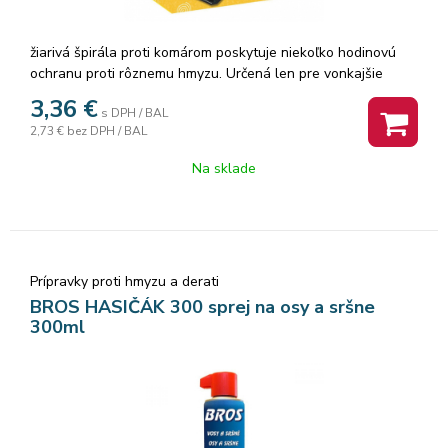
žiarivá špirála proti komárom poskytuje niekoľko hodinovú
ochranu proti rôznemu hmyzu. Určená len pre vonkajšie
použitie - v záhradách, na terasách či balkónoch. Dym z
3,36
€
s DPH / BAL
tlejúci špirály pôsobí insekticídne a odpudzuje hmyz. S
2,73 €
bez DPH / BAL
priemerom 11 cm. V balení 10 ks. ''Používajte biocídy
bezpečným spôsobom. Pred použitím si vždy prečítajte
Na sklade
etiketu a informácie o výrobku.''
Prípravky proti hmyzu a derati
BROS HASIČÁK 300 sprej na osy a sršne
300ml