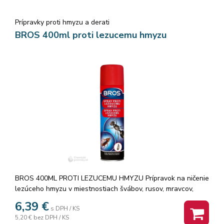
Prípravky proti hmyzu a derati
BROS 400ml proti lezucemu hmyzu
BROS 400ML PROTI LEZUCEMU HMYZU Prípravok na ničenie
lezúceho hmyzu v miestnostiach švábov, rusov, mravcov,
švehiel a iných. Špeciálnym zložením zaisťuje okamžitý
6,39
€
s DPH / KS
výsledok likvidácie hmyzu, dlhodobé pôsobenie v mieste
5,20 €
bez DPH / KS
aplikácie a ničenie dospelého hmyzu aj vajíčok. 400 ml.