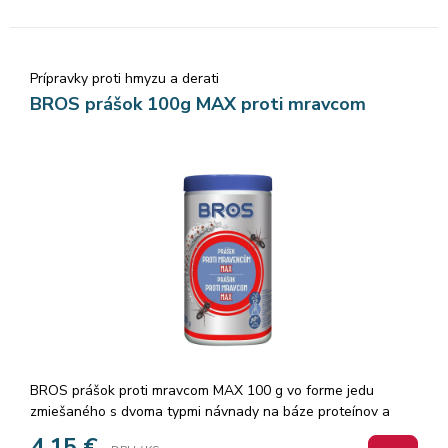
Prípravky proti hmyzu a derati
BROS prášok 100g MAX proti mravcom
BROS prášok proti mravcom MAX 100 g vo forme jedu
zmiešaného s dvoma typmi návnady na báze proteínov a
sacharidov. Obsahuje atraktanty, ktoré činia prášok pre
4,15
€