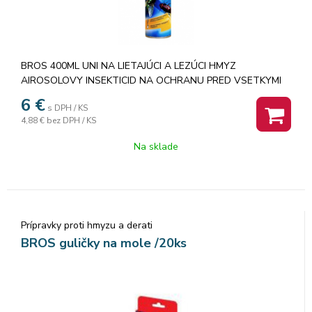
BROS 400ML UNI NA LIETAJÚCI A LEZÚCI HMYZ
AIROSOLOVY INSEKTICID NA OCHRANU PRED VSETKYMI
DRUHMI HMYZU.AKTIVNE ELEKTROSTATICKE MOLEKULY
6
€
s DPH / KS
OBSIAHNUTE V PRIPRAVKU ZVYSUJU JEHO UCINOK
4,88 €
bez DPH / KS
Na sklade
Prípravky proti hmyzu a derati
BROS guličky na mole /20ks