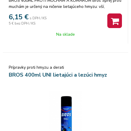
BROS 400ML PROTI MUCHÁM A KOMÁROM Bros Sprej proti
muchám je určený na ničenie lietajúceho hmyzu: vší,
komárov, múch a iných druhov lietajúceho a nelietajúceho
6,15
€
s DPH / KS
hmyzu, napr. švábov a rusov. Prípravok pôsobí okamžite.
5 €
bez DPH / KS
400ml.
Na sklade
Prípravky proti hmyzu a derati
BROS 400ml UNI lietajúci a lezúci hmyz