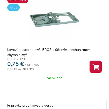
Akcia
Kovová pasca na myši BROS s účinným mechanizmom
chytania myší.
0,92 €
s DPH
0,75
€
s DPH / KS
0,61 €
bez DPH / KS
Na sklade
Prípravky proti hmyzu a derati