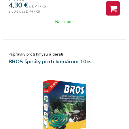
(pôsobí až 6 hodín).
4,30
€
s DPH / KS
3,50 €
bez DPH / KS
Na sklade
Prípravky proti hmyzu a derati
BROS špirály proti komárom 10ks