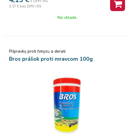
s DPH / KS
mravce vábivým a okamžite ho konzumujú. ''Používajte
3,37 €
bez DPH / KS
biocídy bezpečným spôsobom. Pred použitím si vždy
prečítajte etiketu a informácie o výrobku.''
Na sklade
Prípravky proti hmyzu a derati
Bros prášok proti mravcom 100g