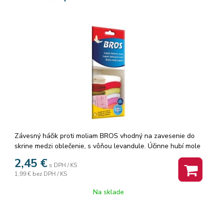
Závesný háčik proti moliam BROS vhodný na zavesenie do
skrine medzi oblečenie, s vôňou levandule. Účinne hubí mole
(dospelé, vajíčka i larvy). Ochráni oblečenie po dobu 6
2,45
€
s DPH / KS
mesiacov. POUŽITIE: Odstráňte obal a položte alebo zaveste
1,99 €
bez DPH / KS
na požadované miesto. Jeden háčik pôsobí na 1m3.
Na sklade