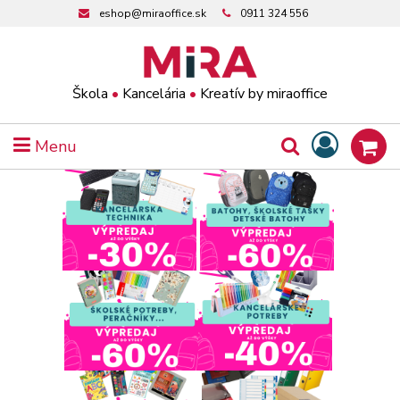
eshop@miraoffice.sk
0911 324 556
Škola
•
Kancelária
•
Kreatív by miraoffice
Menu