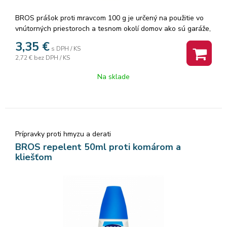
BROS prášok proti mravcom 100 g je určený na použitie vo
vnútorných priestoroch a tesnom okolí domov ako sú garáže,
terasy, príjazdové cesty, záhradné chatky a pod. So
3,35
€
s DPH / KS
špeciálnou látkou, ktorá láka mravce a pôsobí kontaktne, čím
2,72 €
bez DPH / KS
ničí aj hniezda. Zničí až 10 hniezd. Vodným roztokom prášku
sa polievajú miesta výskytu mravcov. 100g prášku rozpustiť v
Na sklade
2,5 litra vody, dôkladne premiešať a ihneď aplikovať.
''Používajte biocídy bezpečným spôsobom. Pred použitím si
vždy prečítajte etiketu a informácie o výrobku.''
Prípravky proti hmyzu a derati
BROS repelent 50ml proti komárom a
kliešťom