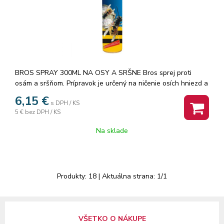
BROS SPRAY 300ML NA OSY A SRŠNE Bros sprej proti
osám a sršňom. Prípravok je určený na ničenie osích hniezd a
hniezd sršňov. Prípravok pôsobí okamžite po aplikácii.
6,15
€
s DPH / KS
5 €
bez DPH / KS
Na sklade
Produkty:
18
| Aktuálna strana:
1
/
1
VŠETKO O NÁKUPE