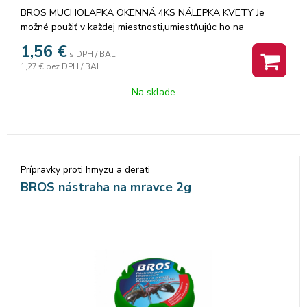
BROS MUCHOLAPKA OKENNÁ 4KS NÁLEPKA KVETY Je
možné použiť v každej miestnosti,umi­estňujúc ho na
ľubovoľné miesto
1,56
€
s DPH / BAL
1,27 €
bez DPH / BAL
Na sklade
Prípravky proti hmyzu a derati
BROS nástraha na mravce 2g