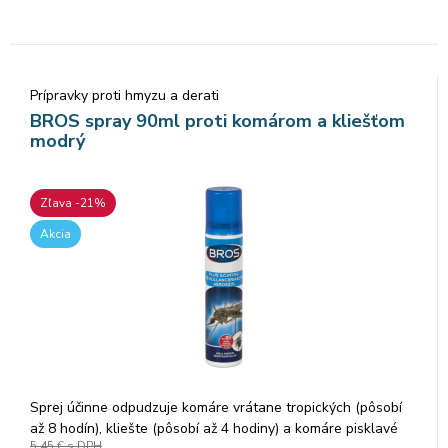
Prípravky proti hmyzu a derati
BROS spray 90ml proti komárom a kliešťom
modrý
Zľava -21%
Akcia
Sprej účinne odpudzuje komáre vrátane tropických (pôsobí
až 8 hodín), kliešte (pôsobí až 4 hodiny) a komáre pisklavé
5,45 €
s DPH