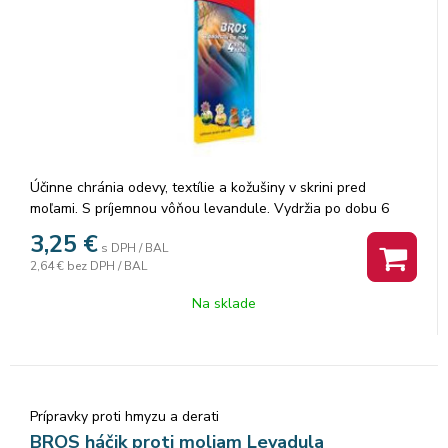
Účinne chránia odevy, textílie a kožušiny v skrini pred
moľami. S príjemnou vôňou levandule. Vydržia po dobu 6
mesiacov. Každá guľôčka je umiestnená v samostatnom
3,25
€
s DPH / BAL
perforovanom sáčku, čo uľahčuje použitie. Umiestnite do
2,64 €
bez DPH / BAL
skrine, zásuvky či komody.
Na sklade
Prípravky proti hmyzu a derati
BROS háčik proti moliam Levadula