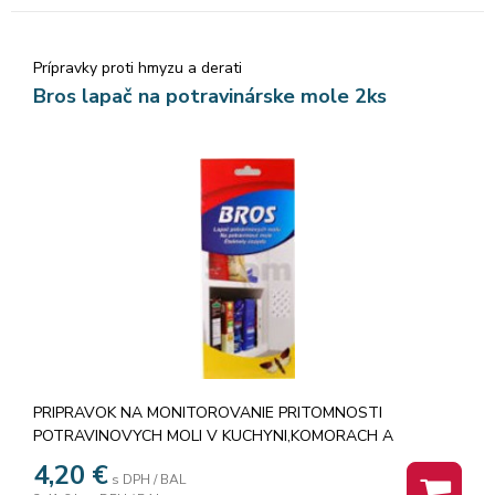
Prípravky proti hmyzu a derati
Bros lapač na potravinárske mole 2ks
PRIPRAVOK NA MONITOROVANIE PRITOMNOSTI
POTRAVINOVYCH MOLI V KUCHYNI,KOMORACH A
PODOBNYCH MIESTNOSTIACH ALEBO PRIAMO V
4,20
€
s DPH / BAL
SKRINIACH