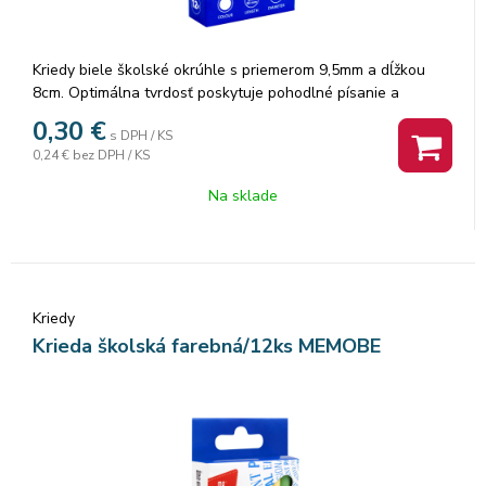
Kriedy biele školské okrúhle s priemerom 9,5mm a dĺžkou
8cm. Optimálna tvrdosť poskytuje pohodlné písanie a
kreslenie s nízkou prašnosťou. Počet v balení: 12 ks. Značka:
0,30
€
s DPH / KS
MEMOBE.
0,24 €
bez DPH / KS
Na sklade
Kriedy
Krieda školská farebná/12ks MEMOBE