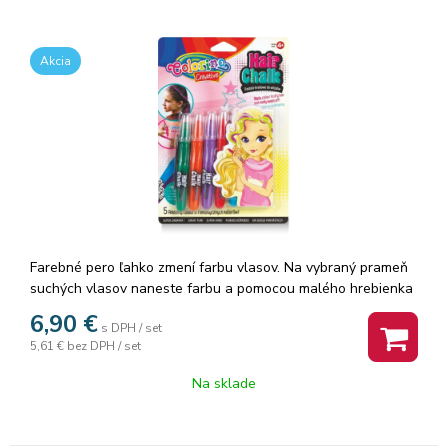
Akcia
Farebné pero ľahko zmení farbu vlasov. Na vybraný prameň
suchých vlasov naneste farbu a pomocou malého hrebienka
rozčešte. Farbu potom jednoducho umyjete pomocou
6,90
€
s DPH / set
vlasového šampónu. ľahké nanášanie hrebienkom je možné
5,61 €
bez DPH / set
farby vzájomne tónova
Na sklade