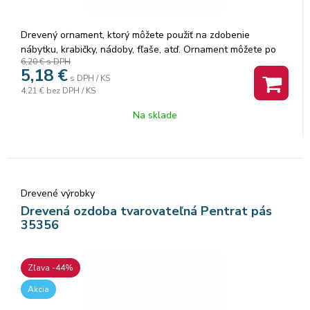
Drevený ornament, ktorý môžete použiť na zdobenie
nábytku, krabičky, nádoby, fľaše, atď. Ornament môžete po
6,20 €
s DPH
nahriatí teplovzdušnou pištoľou (alebo fénom) tvarovať,
5,18
€
takže ho môžete nalepiť aj na oblé tvary. Ozdoby sa dajú
s DPH / KS
4,21 €
bez DPH / KS
rezať, obrúsiť šmirgľom, maľovať.Drevený ornament, ktorý
môžete použiť na zdobenie nábytku, krabičky, nádoby, fľaše,
Na sklade
atď. Ornament môžete po nahriatí teplovzdušnou pištoľou
(alebo fénom) tvarovať, takže ho môžete nalepiť aj na oblé
tvary. Ozdoby sa dajú rezať, obrúsiť šmirgľom, maľovať.
Drevené výrobky
Drevená ozdoba tvarovateľná Pentrat pás
35356
Zľava -44%
Akcia