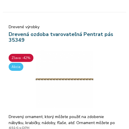
Drevené výrobky
Drevená ozdoba tvarovateľná Pentrat pás
35349
Zľava -42%
Akcia
Drevený ornament, ktorý môžete použiť na zdobenie
nábytku, krabičky, nádoby, fľaše, atď. Ornament môžete po
4,51 €
s DPH
nahriatí teplovzdušnou pištoľou (alebo fénom) tvarovať,