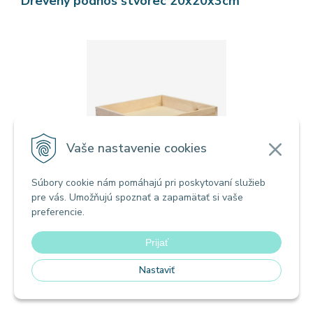
Drevený podnos štvorec 20x20x3cm
Vaše nastavenie cookies
Súbory cookie nám pomáhajú pri poskytovaní služieb
pre vás. Umožňujú spoznať a zapamätať si vaše
Drevený podnos štvorec Rozmer: 20x20x3cm
preferencie.
5,18
€
Prijať
s DPH / KS
4,21 €
bez DPH / KS
Nastaviť
Na sklade