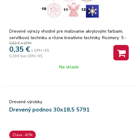
Drevené výrezy vhodné pre maľovanie akrylovými farbami,
servítkovú techniku a rôzne kreatívne techniky. Rozmery: 5 -
0,62 €
s DPH
7 cm. Pri objednaní je dôležité uviezť číslo vzoru!
0,35
€
s DPH / KS
0,28 €
bez DPH / KS
Na sklade
Drevené výrobky
Drevený podnos 30x18,5 5791
Zľava -42%