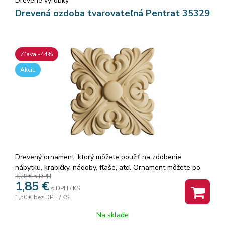
Drevené výrobky
Drevená ozdoba tvarovateľná Pentrat 35329
Zľava -44%
Akcia
Drevený ornament, ktorý môžete použiť na zdobenie
nábytku, krabičky, nádoby, fľaše, atď. Ornament môžete po
3,28 €
s DPH
nahriatí teplovzdušnou pištoľou (alebo fénom) tvarovať,
1,85
€
takže ho môžete nalepiť aj na oblé tvary. Ozdoby sa dajú
s DPH / KS
1,50 €
bez DPH / KS
rezať, obrúsiť šmirgľom, maľovať.
Na sklade