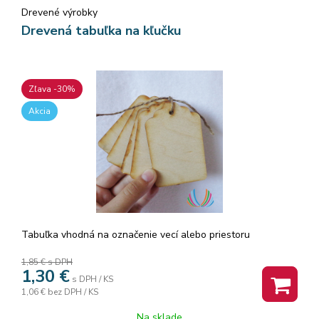
Drevené výrobky
Drevená tabuľka na kľučku
Zľava -30%
Akcia
Tabuľka vhodná na označenie vecí alebo priestoru
1,85 €
s DPH
1,30
€
s DPH / KS
1,06 €
bez DPH / KS
Na sklade