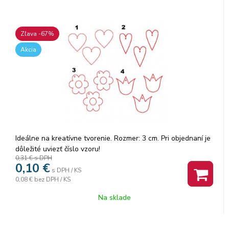
Zľava -67%
Akcia
Ideálne na kreatívne tvorenie. Rozmer: 3 cm. Pri objednaní je
dôležité uviezť číslo vzoru!
0,31 €
s DPH
0,10
€
s DPH / KS
0,08 €
bez DPH / KS
Na sklade