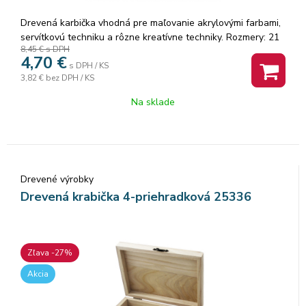
Drevená karbička vhodná pre maľovanie akrylovými farbami,
servítkovú techniku a rôzne kreatívne techniky. Rozmery: 21
8,45 €
s DPH
x 16,5 cm.
4,70
€
s DPH / KS
3,82 €
bez DPH / KS
Na sklade
Drevené výrobky
Drevená krabička 4-priehradková 25336
Zľava -27%
Akcia