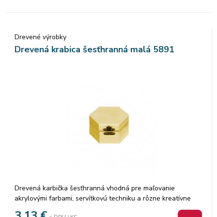
Drevené výrobky
Drevená krabica šesťhranná malá 5891
Drevená karbička šesťhranná vhodná pre maľovanie
akrylovými farbami, servítkovú techniku a rôzne kreatívne
techniky. Rozmery: 9,5 x 9,5 x 5 cm.
3,13
€