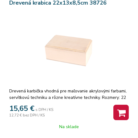
Drevená krabica 22x13x8,5cm 38726
Drevená karbička vhodná pre maľovanie akrylovými farbami,
servítkovú techniku a rôzne kreatívne techniky. Rozmery: 22
x 13 x 8,5 cm.
15,65
€
s DPH / KS
12,72 €
bez DPH / KS
Na sklade