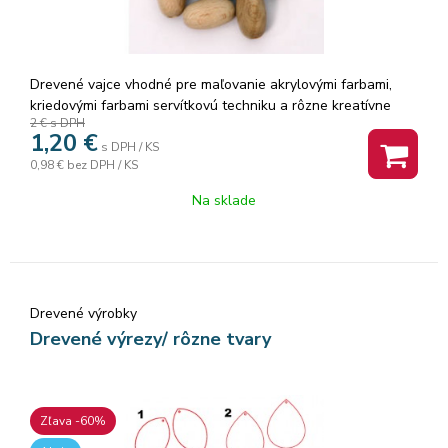
Drevené vajce vhodné pre maľovanie akrylovými farbami,
kriedovými farbami servítkovú techniku a rôzne kreatívne
2 €
s DPH
techniky. Rozmery: 6 cm.
1,20
€
s DPH / KS
0,98 €
bez DPH / KS
Na sklade
Drevené výrobky
Drevené výrezy/ rôzne tvary
Zľava -60%