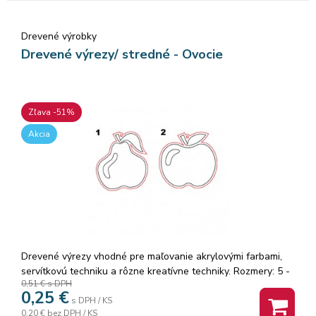
Drevené výrobky
Drevené výrezy/ stredné - Ovocie
Zľava -51%
Akcia
Drevené výrezy vhodné pre maľovanie akrylovými farbami,
servítkovú techniku a rôzne kreatívne techniky. Rozmery: 5 -
0,51 €
s DPH
7 cm. Pri objednaní je dôležité uviezť číslo vzoru!
0,25
€
s DPH / KS
0,20 €
bez DPH / KS