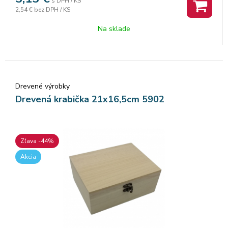
s DPH / KS
2,54 €
bez DPH / KS
Na sklade
Drevené výrobky
Drevená krabička 21x16,5cm 5902
Zľava -44%
Akcia