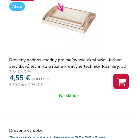
Akcia
Drevený podnos vhodný pre maľovanie akrylovými farbami,
servítkovú techniku a rôzne kreatívne techniky. Rozmery: 30
7,84 €
s DPH
x 18,5 cm.
4,55
€
s DPH / KS
3,70 €
bez DPH / KS
Na sklade
Drevené výrobky