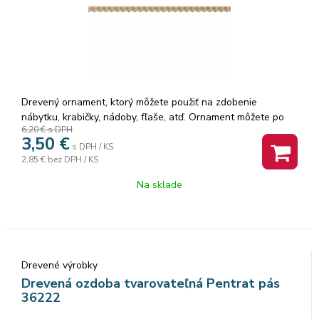
Drevený ornament, ktorý môžete použiť na zdobenie
nábytku, krabičky, nádoby, fľaše, atď. Ornament môžete po
6,20 €
s DPH
nahriatí teplovzdušnou pištoľou (alebo fénom) tvarovať,
3,50
€
takže ho môžete nalepiť aj na oblé tvary. Ozdoby sa dajú
s DPH / KS
2,85 €
bez DPH / KS
rezať, obrúsiť šmirgľom, maľovať. Rozmer: 1,5 x 100 cm.
Na sklade
Drevené výrobky
Drevená ozdoba tvarovateľná Pentrat pás
36222