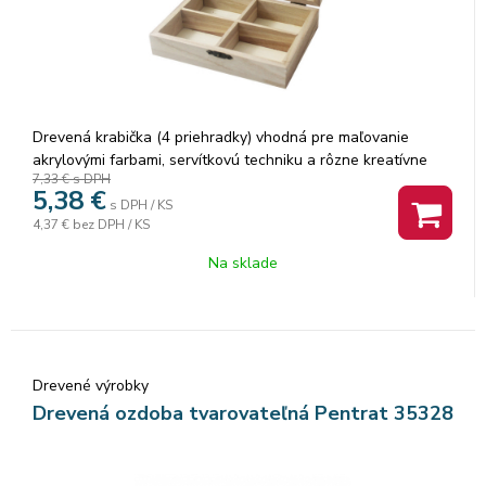
Drevená krabička (4 priehradky) vhodná pre maľovanie
akrylovými farbami, servítkovú techniku a rôzne kreatívne
7,33 €
s DPH
techniky. Rozmery: 14 x 10 x 3,5 cm
5,38
€
s DPH / KS
4,37 €
bez DPH / KS
Na sklade
Drevené výrobky
Drevená ozdoba tvarovateľná Pentrat 35328