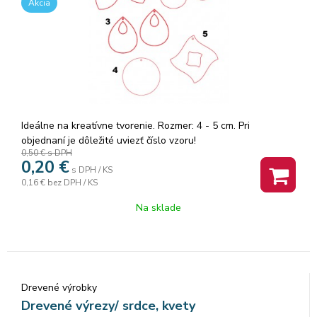
Akcia
Ideálne na kreatívne tvorenie. Rozmer: 4 - 5 cm. Pri
objednaní je dôležité uviezť číslo vzoru!
0,50 €
s DPH
0,20
€
s DPH / KS
0,16 €
bez DPH / KS
Na sklade
Drevené výrobky
Drevené výrezy/ srdce, kvety