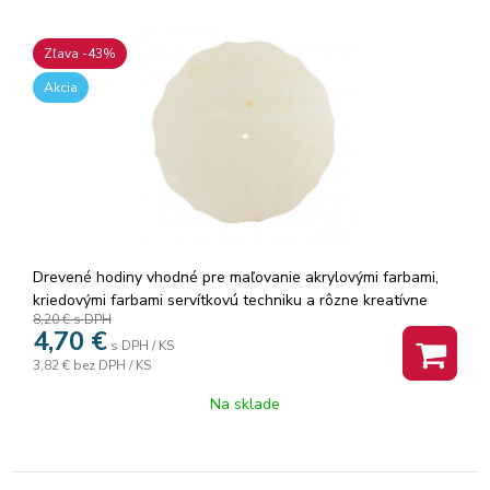
Zľava -43%
Akcia
Drevené hodiny vhodné pre maľovanie akrylovými farbami,
kriedovými farbami servítkovú techniku a rôzne kreatívne
8,20 €
s DPH
techniky. Rozmery: 30 cm.
4,70
€
s DPH / KS
3,82 €
bez DPH / KS
Na sklade