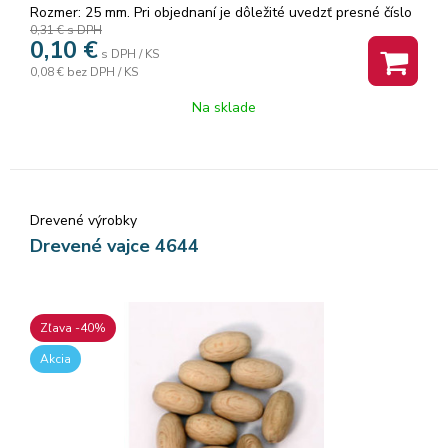
Rozmer: 25 mm. Pri objednaní je dôležité uvedzť presné číslo
0,31 €
s DPH
alebo písmeno!
0,10
€
s DPH / KS
0,08 €
bez DPH / KS
Na sklade
Drevené výrobky
Drevené vajce 4644
Zľava -40%
Akcia