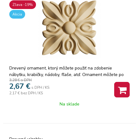
Zľava -19%
Akcia
Drevený ornament, ktorý môžete použiť na zdobenie
nábytku, krabičky, nádoby, fľaše, atď. Ornament môžete po
3,28 €
s DPH
nahriatí teplovzdušnou pištoľou (alebo fénom) tvarovať,
2,67
€
takže ho môžete nalepiť aj na oblé tvary. Ozdoby sa dajú
s DPH / KS
2,17 €
bez DPH / KS
rezať, obrúsiť šmirgľom, maľovať.
Na sklade