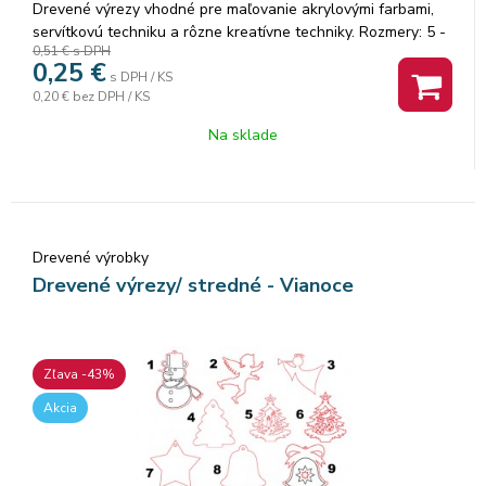
Drevené výrezy vhodné pre maľovanie akrylovými farbami,
servítkovú techniku a rôzne kreatívne techniky. Rozmery: 5 -
0,51 €
s DPH
7 cm. Pri objednaní je dôležité uviezť číslo vzoru!
0,25
€
s DPH / KS
0,20 €
bez DPH / KS
Na sklade
Drevené výrobky
Drevené výrezy/ stredné - Vianoce
Zľava -43%
Akcia