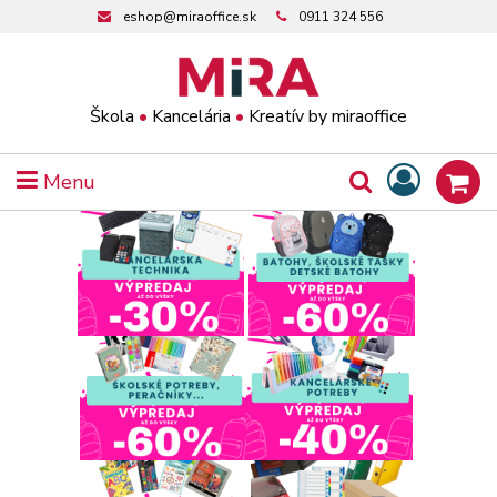
eshop@miraoffice.sk
0911 324 556
Škola
•
Kancelária
•
Kreatív by miraoffice
Menu