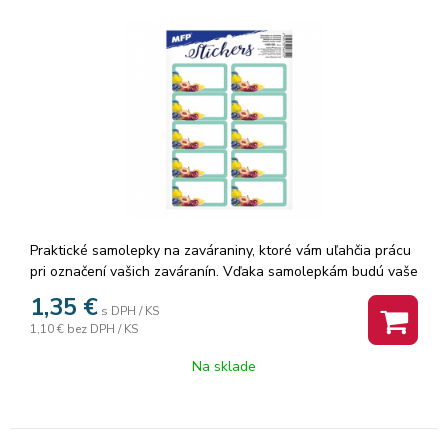
Praktické samolepky na zaváraniny, ktoré vám uľahčia prácu
pri označení vašich zaváranín. Vďaka samolepkám budú vaše
zaváraniny pekne a jednotne vyzerať. Rozmer: 162mm x
1,35
€
s DPH / KS
230mm x 1mm (Š x V x H) Vyrobené v EU.
1,10 €
bez DPH / KS
Na sklade