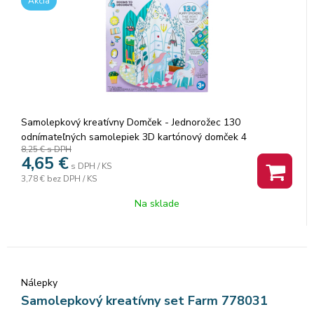
Akcia
Samolepkový kreatívny Domček - Jednorožec 130
odnímateľných samolepiek 3D kartónový domček 4
8,25 €
s DPH
kartónové figúrky
4,65
€
s DPH / KS
3,78 €
bez DPH / KS
Na sklade
Nálepky
Samolepkový kreatívny set Farm 778031