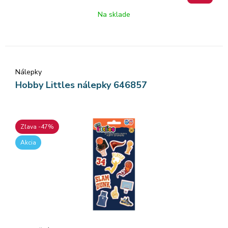
Na sklade
Nálepky
Hobby Littles nálepky 646857
Zľava -47%
Akcia