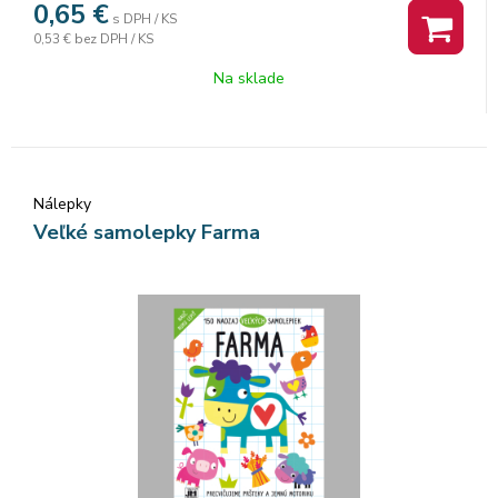
0,65
€
s DPH / KS
0,53 €
bez DPH / KS
Na sklade
Nálepky
Veľké samolepky Farma