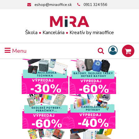
eshop@miraoffice.sk
0911 324 556
Škola
•
Kancelária
•
Kreatív by miraoffice
Menu