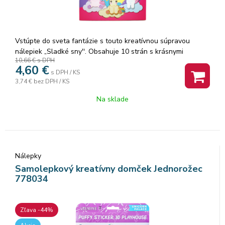
Vstúpte do sveta fantázie s touto kreatívnou súpravou
nálepiek „Sladké sny''. Obsahuje 10 strán s krásnymi
10,66 €
s DPH
scenériami, kde si môžete umiestniť a vytvoriť svoj vlastný
4,60
€
svet pomocou viac ako 100 nálepiek, ktoré sú súčasťou
s DPH / KS
3,74 €
bez DPH / KS
súpravy! Tým to nekončí, stránky si pokojne vyfarbite, budte
kreatívni, ako chcete. Vaše nepoužité nálepky môžete uložiť
Na sklade
vo vnútri knihy, kniha obsahuje aj šablónu.
Nálepky
Samolepkový kreatívny domček Jednorožec
778034
Zľava -44%