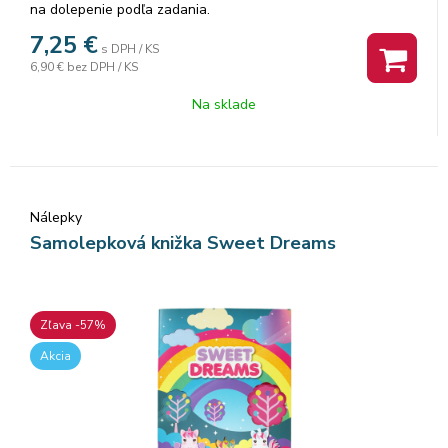
na dolepenie podľa zadania.
7,25
€
s DPH / KS
6,90 €
bez DPH / KS
Na sklade
Nálepky
Samolepková knižka Sweet Dreams
Zľava -57%
Akcia