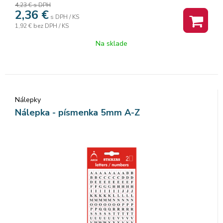
4,23 €
s DPH
2,36
€
s DPH / KS
1,92 €
bez DPH / KS
Na sklade
Nálepky
Nálepka - písmenka 5mm A-Z