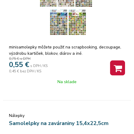
minisamolepky môžete použiť na scrapbooking, decoupage,
výzdrobu kartičiek, blokov, diárov a iné.
0,75 €
s DPH
0,55
€
s DPH / KS
0,45 €
bez DPH / KS
Na sklade
Nálepky
Samolelpky na zaváraniny 15,4x22,5cm