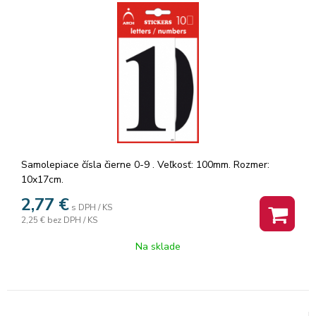
Samolepiace čísla čierne 0-9 . Veľkosť: 100mm. Rozmer:
10x17cm.
2,77
€
s DPH / KS
2,25 €
bez DPH / KS
Na sklade