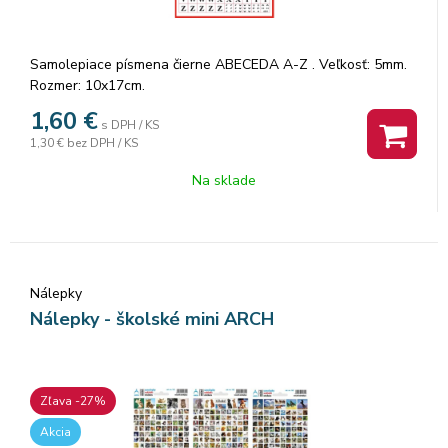
Samolepiace písmena čierne ABECEDA A-Z . Veľkosť: 5mm.
Rozmer: 10x17cm.
1,60
€
s DPH / KS
1,30 €
bez DPH / KS
Na sklade
Nálepky
Nálepky - školské mini ARCH
Zľava -27%
Akcia