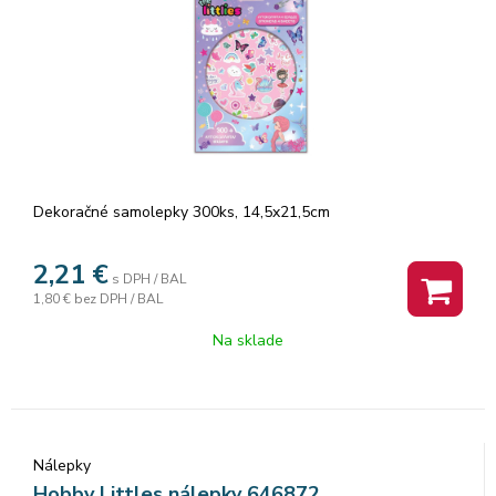
Dekoračné samolepky 300ks, 14,5x21,5cm
2,21
€
s DPH / BAL
1,80 €
bez DPH / BAL
Na sklade
Nálepky
Hobby Littles nálepky 646872