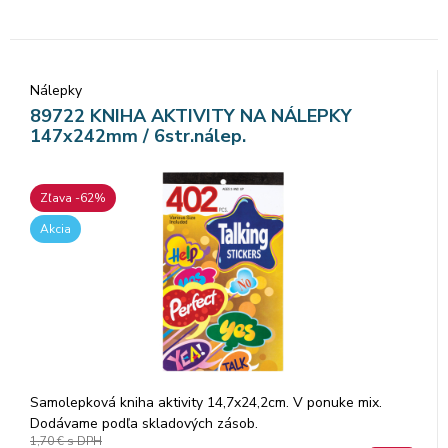
Nálepky
89722 KNIHA AKTIVITY NA NÁLEPKY
147x242mm / 6str.nálep.
Zľava -62%
Akcia
Samolepková kniha aktivity 14,7x24,2cm. V ponuke mix.
Dodávame podľa skladových zásob.
1,70 €
s DPH