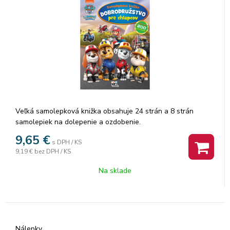
Veľká samolepková knižka obsahuje 24 strán a 8 strán
samolepiek na dolepenie a ozdobenie.
9,65
€
s DPH / KS
9,19 €
bez DPH / KS
Na sklade
Nálepky