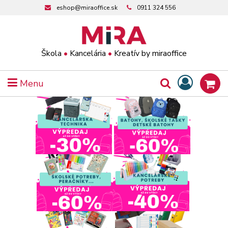
eshop@miraoffice.sk
0911 324 556
Škola
•
Kancelária
•
Kreatív by miraoffice
Menu