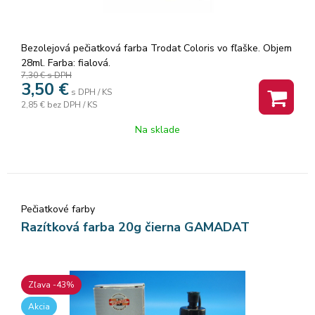
Bezolejová pečiatková farba Trodat Coloris vo fľaške. Objem
28ml. Farba: fialová.
7,30 €
s DPH
3,50
€
s DPH / KS
2,85 €
bez DPH / KS
Na sklade
Pečiatkové farby
Razítková farba 20g čierna GAMADAT
Zľava -43%
Akcia