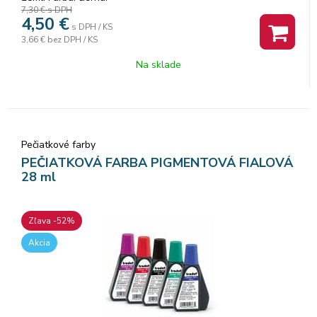
7,30 €
s DPH
4,50
€
s DPH / KS
3,66 €
bez DPH / KS
Na sklade
Pečiatkové farby
PEČIATKOVÁ FARBA PIGMENTOVÁ FIALOVÁ
28 ml
Zľava -52%
Akcia