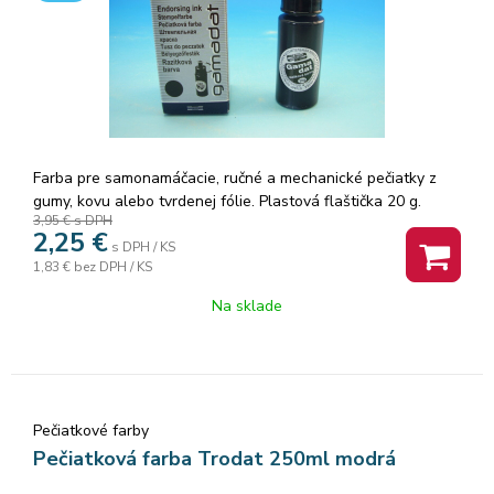
Farba pre samonamáčacie, ručné a mechanické pečiatky z
gumy, kovu alebo tvrdenej fólie. Plastová flaštička 20 g.
3,95 €
s DPH
2,25
€
s DPH / KS
1,83 €
bez DPH / KS
Na sklade
Pečiatkové farby
Pečiatková farba Trodat 250ml modrá