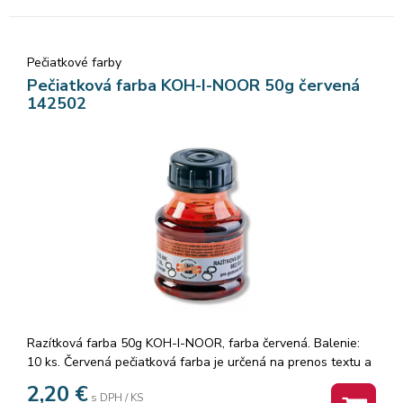
Pečiatkové farby
Pečiatková farba KOH-I-NOOR 50g červená
142502
Razítková farba 50g KOH-I-NOOR, farba červená. Balenie:
10 ks. Červená pečiatková farba je určená na prenos textu a
znakov gumovými pečiatkami na savý materiál (papier,
2,20
€
s DPH / KS
lepenku ap.), na ktorom tvorí odtlačky Značka: KOH-I-NOOR.