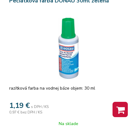
Pečiatková farba DONAU 30ml zelená
razítková farba na vodnej báze objem: 30 ml
1,19
€
s DPH / KS
0,97 €
bez DPH / KS
Na sklade