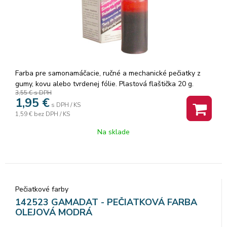
Farba pre samonamáčacie, ručné a mechanické pečiatky z
gumy, kovu alebo tvrdenej fólie. Plastová flaštička 20 g.
3,55 €
s DPH
1,95
€
s DPH / KS
1,59 €
bez DPH / KS
Na sklade
Pečiatkové farby
142523 GAMADAT - PEČIATKOVÁ FARBA
OLEJOVÁ MODRÁ