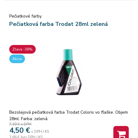
Pečiatkové farby
Pečiatková farba Trodat 28ml zelená
Zľava -38%
Akcia
Bezolejová pečiatková farba Trodat Coloris vo fľaške. Objem
28ml. Farba: zelená.
7,30 €
s DPH
4,50
€
s DPH / KS
3,66 €
bez DPH / KS