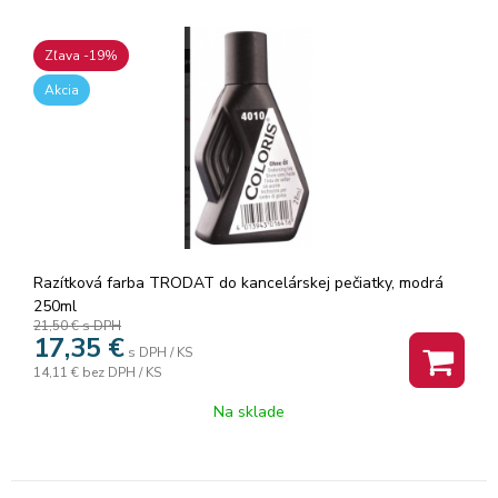
Zľava -19%
Akcia
Razítková farba TRODAT do kancelárskej pečiatky, modrá
250ml
21,50 €
s DPH
17,35
€
s DPH / KS
14,11 €
bez DPH / KS
Na sklade