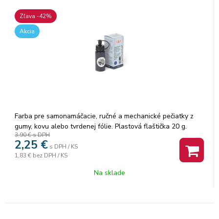
Zľava -42%
Akcia
Farba pre samonamáčacie, ručné a mechanické pečiatky z
gumy, kovu alebo tvrdenej fólie. Plastová flaštička 20 g.
3,90 €
s DPH
2,25
€
s DPH / KS
1,83 €
bez DPH / KS
Na sklade