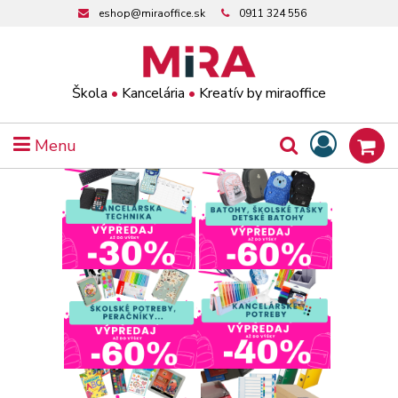
eshop@miraoffice.sk
0911 324 556
Škola
•
Kancelária
•
Kreatív by miraoffice
Menu