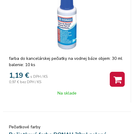
farba do kancelárskej pečiatky na vodnej báze objem: 30 ml
balenie: 10 ks
1,19
€
s DPH / KS
0,97 €
bez DPH / KS
Na sklade
Pečiatkové farby