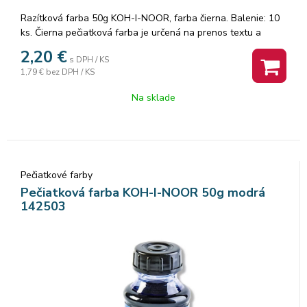
Razítková farba 50g KOH-I-NOOR, farba čierna. Balenie: 10
ks. Čierna pečiatková farba je určená na prenos textu a
znakov gumovými pečiatkami na savý materiál (papier,
2,20
€
s DPH / KS
lepenku ap.), na ktorom tvorí odtlačky Značka: KOH-I-NOOR.
1,79 €
bez DPH / KS
Na sklade
Pečiatkové farby
Pečiatková farba KOH-I-NOOR 50g modrá
142503