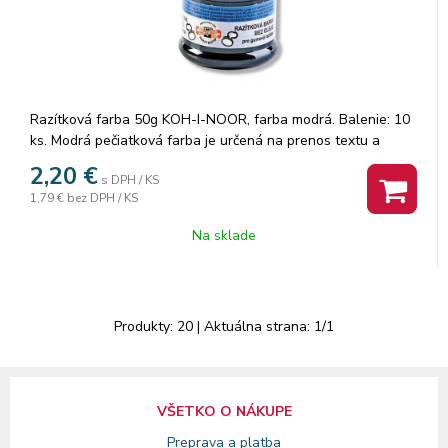
Razítková farba 50g KOH-I-NOOR, farba modrá. Balenie: 10
ks. Modrá pečiatková farba je určená na prenos textu a
znakov gumovými pečiatkami na savý materiál (papier,
2,20
€
s DPH / KS
lepenku ap.), na ktorom tvorí odtlačky Značka: KOH-I-NOOR.
1,79 €
bez DPH / KS
Na sklade
Produkty:
20
| Aktuálna strana:
1
/
1
VŠETKO O NÁKUPE
Preprava a platba