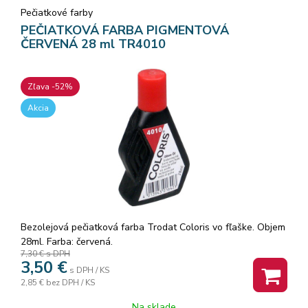
Pečiatkové farby
PEČIATKOVÁ FARBA PIGMENTOVÁ
ČERVENÁ 28 ml TR4010
Zľava -52%
Akcia
Bezolejová pečiatková farba Trodat Coloris vo fľaške. Objem
28ml. Farba: červená.
7,30 €
s DPH
3,50
€
s DPH / KS
2,85 €
bez DPH / KS
Na sklade