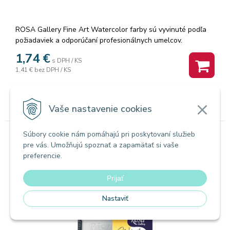
ROSA Gallery Fine Art Watercolor farby sú vyvinuté podľa
požiadaviek a odporúčaní profesionálnych umelcov.
Akvarelové farby sú vyrábané z organickej arabskej gumy a
1,74
€
s DPH / KS
vysoko kvalitných organických a anorganických jemne
1,41 €
bez DPH / KS
mletých pigmentov, ktorá zaisťuje dokonalú priľnavosť a
dokonca farebný tok, vzácne odtiene a všestrannosť každej
Na sklade
farby. Rosa akvarelové farby nám poskytujú nespočetné
množstvo čistých odtieňov pri ich miešaní.
Vaše nastavenie cookies
Súbory cookie nám pomáhajú pri poskytovaní služieb
pre vás. Umožňujú spoznať a zapamätať si vaše
Akvarelové farby
preferencie.
Akvarel farba Rósa Gallery 2,5ml yellow
ochre 719
Prijať
Nastaviť