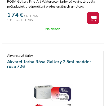
ROSA Gallery Fine Art Watercolor farby sú vyvinuté podľa
požiadaviek a odporúčaní profesionálnych umelcov.
Akvarelové farby sú vyrábané z organickej arabskej gumy a
1,74
€
s DPH / KS
vysoko kvalitných organických a anorganických jemne
1,41 €
bez DPH / KS
mletých pigmentov, ktorá zaisťuje dokonalú priľnavosť a
dokonca farebný tok, vzácne odtiene a všestrannosť každej
Na sklade
farby. Rosa akvarelové farby nám poskytujú nespočetné
množstvo čistých odtieňov pri ich miešaní.
Akvarelové farby
Akvarel farba Rósa Gallery 2,5ml madder
rosa 726