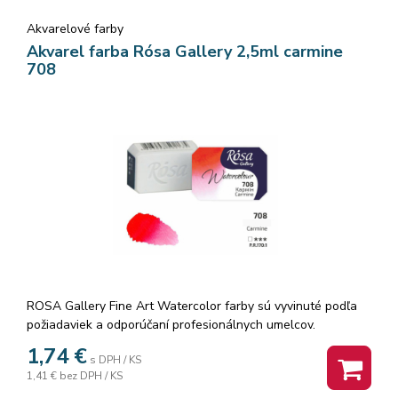
Akvarelové farby
Akvarel farba Rósa Gallery 2,5ml carmine
708
ROSA Gallery Fine Art Watercolor farby sú vyvinuté podľa
požiadaviek a odporúčaní profesionálnych umelcov.
Akvarelové farby sú vyrábané z organickej arabskej gumy a
1,74
€
s DPH / KS
vysoko kvalitných organických a anorganických jemne
1,41 €
bez DPH / KS
mletých pigmentov, ktorá zaisťuje dokonalú priľnavosť a