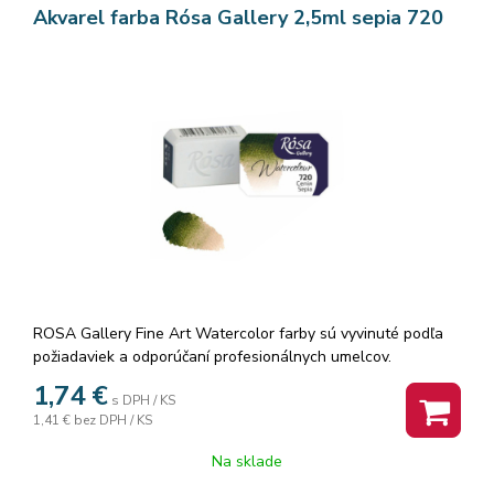
Akvarel farba Rósa Gallery 2,5ml sepia 720
ROSA Gallery Fine Art Watercolor farby sú vyvinuté podľa
požiadaviek a odporúčaní profesionálnych umelcov.
Akvarelové farby sú vyrábané z organickej arabskej gumy a
1,74
€
s DPH / KS
vysoko kvalitných organických a anorganických jemne
1,41 €
bez DPH / KS
mletých pigmentov, ktorá zaisťuje dokonalú priľnavosť a
dokonca farebný tok, vzácne odtiene a všestrannosť každej
Na sklade
farby. Rosa akvarelové farby nám poskytujú nespočetné