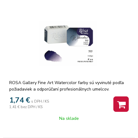
ROSA Gallery Fine Art Watercolor farby sú vyvinuté podľa
požiadaviek a odporúčaní profesionálnych umelcov.
Akvarelové farby sú vyrábané z organickej arabskej gumy a
1,74
€
s DPH / KS
vysoko kvalitných organických a anorganických jemne
1,41 €
bez DPH / KS
mletých pigmentov, ktorá zaisťuje dokonalú priľnavosť a
dokonca farebný tok, vzácne odtiene a všestrannosť každej
Na sklade
farby. Rosa akvarelové farby nám poskytujú nespočetné
množstvo čistých odtieňov pri ich miešaní.