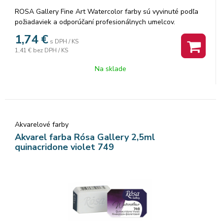
ROSA Gallery Fine Art Watercolor farby sú vyvinuté podľa
požiadaviek a odporúčaní profesionálnych umelcov.
Akvarelové farby sú vyrábané z organickej arabskej gumy a
1,74
€
s DPH / KS
vysoko kvalitných organických a anorganických jemne
1,41 €
bez DPH / KS
mletých pigmentov, ktorá zaisťuje dokonalú priľnavosť a
dokonca farebný tok, vzácne odtiene a všestrannosť každej
Na sklade
farby. Rosa akvarelové farby nám poskytujú nespočetné
množstvo čistých odtieňov pri ich miešaní.
Akvarelové farby
Akvarel farba Rósa Gallery 2,5ml
quinacridone violet 749