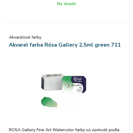
dokonca farebný tok, vzácne odtiene a všestrannosť každej
Na sklade
farby. Rosa akvarelové farby nám poskytujú nespočetné
množstvo čistých odtieňov pri ich miešaní.
Akvarelové farby
Akvarel farba Rósa Gallery 2,5ml green 711
ROSA Gallery Fine Art Watercolor farby sú vyvinuté podľa