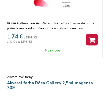
ROSA Gallery Fine Art Watercolor farby sú vyvinuté podľa
požiadaviek a odporúčaní profesionálnych umelcov.
Akvarelové farby sú vyrábané z organickej arabskej gumy a
1,74
€
s DPH / KS
vysoko kvalitných organických a anorganických jemne
1,41 €
bez DPH / KS
mletých pigmentov, ktorá zaisťuje dokonalú priľnavosť a
dokonca farebný tok, vzácne odtiene a všestrannosť každej
Na sklade
farby. Rosa akvarelové farby nám poskytujú nespočetné
množstvo čistých odtieňov pri ich miešaní.
Akvarelové farby
Akvarel farba Rósa Gallery 2,5ml magenta
709