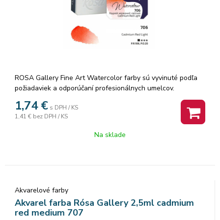
ROSA Gallery Fine Art Watercolor farby sú vyvinuté podľa
požiadaviek a odporúčaní profesionálnych umelcov.
Akvarelové farby sú vyrábané z organickej arabskej gumy a
1,74
€
s DPH / KS
vysoko kvalitných organických a anorganických jemne
1,41 €
bez DPH / KS
mletých pigmentov, ktorá zaisťuje dokonalú priľnavosť a
dokonca farebný tok, vzácne odtiene a všestrannosť každej
Na sklade
farby. Rosa akvarelové farby nám poskytujú nespočetné
množstvo čistých odtieňov pri ich miešaní.
Akvarelové farby
Akvarel farba Rósa Gallery 2,5ml cadmium
red medium 707