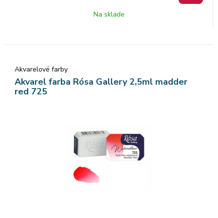
dokonca farebný tok, vzácne odtiene a všestrannosť každej
Na sklade
farby. Rosa akvarelové farby nám poskytujú nespočetné
množstvo čistých odtieňov pri ich miešaní.
Akvarelové farby
Akvarel farba Rósa Gallery 2,5ml madder
red 725