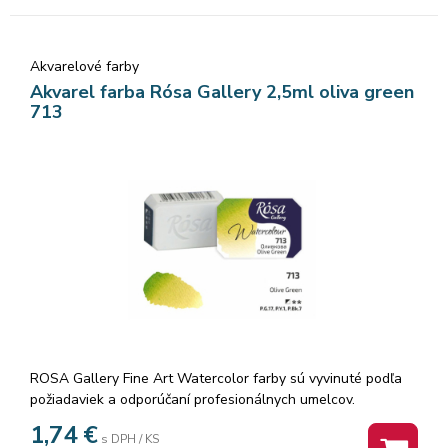
Akvarelové farby
Akvarel farba Rósa Gallery 2,5ml oliva green
713
ROSA Gallery Fine Art Watercolor farby sú vyvinuté podľa
požiadaviek a odporúčaní profesionálnych umelcov.
Akvarelové farby sú vyrábané z organickej arabskej gumy a
1,74
€
s DPH / KS
vysoko kvalitných organických a anorganických jemne