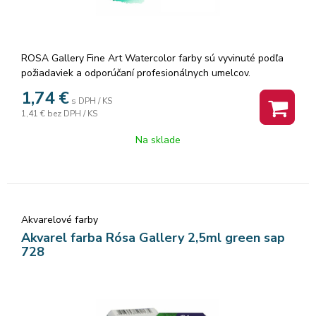
ROSA Gallery Fine Art Watercolor farby sú vyvinuté podľa
požiadaviek a odporúčaní profesionálnych umelcov.
Akvarelové farby sú vyrábané z organickej arabskej gumy a
1,74
€
s DPH / KS
vysoko kvalitných organických a anorganických jemne
1,41 €
bez DPH / KS
mletých pigmentov, ktorá zaisťuje dokonalú priľnavosť a
dokonca farebný tok, vzácne odtiene a všestrannosť každej
Na sklade
farby. Rosa akvarelové farby nám poskytujú nespočetné
množstvo čistých odtieňov pri ich miešaní.
Akvarelové farby
Akvarel farba Rósa Gallery 2,5ml green sap
728