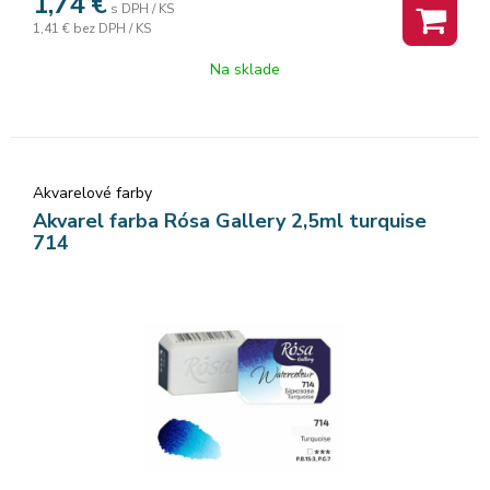
1,74
€
s DPH / KS
vysoko kvalitných organických a anorganických jemne
1,41 €
bez DPH / KS
mletých pigmentov, ktorá zaisťuje dokonalú priľnavosť a
dokonca farebný tok, vzácne odtiene a všestrannosť každej
Na sklade
farby. Rosa akvarelové farby nám poskytujú nespočetné
množstvo čistých odtieňov pri ich miešaní.
Akvarelové farby
Akvarel farba Rósa Gallery 2,5ml turquise
714