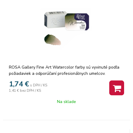
ROSA Gallery Fine Art Watercolor farby sú vyvinuté podľa
požiadaviek a odporúčaní profesionálnych umelcov.
Akvarelové farby sú vyrábané z organickej arabskej gumy a
1,74
€
s DPH / KS
vysoko kvalitných organických a anorganických jemne
1,41 €
bez DPH / KS
mletých pigmentov, ktorá zaisťuje dokonalú priľnavosť a
dokonca farebný tok, vzácne odtiene a všestrannosť každej
Na sklade
farby. Rosa akvarelové farby nám poskytujú nespočetné
množstvo čistých odtieňov pri ich miešaní.