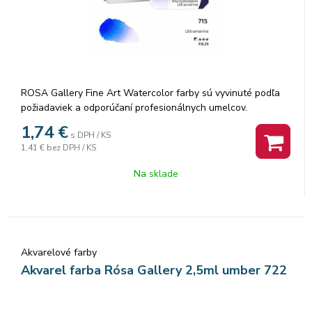
ROSA Gallery Fine Art Watercolor farby sú vyvinuté podľa
požiadaviek a odporúčaní profesionálnych umelcov.
Akvarelové farby sú vyrábané z organickej arabskej gumy a
1,74
€
s DPH / KS
vysoko kvalitných organických a anorganických jemne
1,41 €
bez DPH / KS
mletých pigmentov, ktorá zaisťuje dokonalú priľnavosť a
dokonca farebný tok, vzácne odtiene a všestrannosť každej
Na sklade
farby. Rosa akvarelové farby nám poskytujú nespočetné
množstvo čistých odtieňov pri ich miešaní.
Akvarelové farby
Akvarel farba Rósa Gallery 2,5ml umber 722