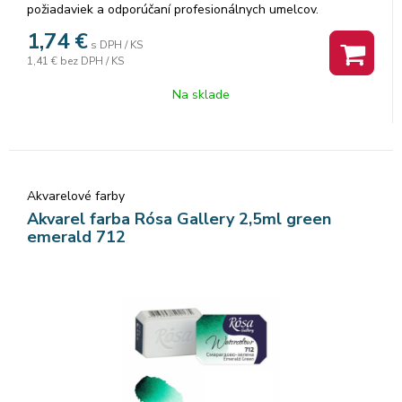
požiadaviek a odporúčaní profesionálnych umelcov.
Akvarelové farby sú vyrábané z organickej arabskej gumy a
1,74
€
s DPH / KS
vysoko kvalitných organických a anorganických jemne
1,41 €
bez DPH / KS
mletých pigmentov, ktorá zaisťuje dokonalú priľnavosť a
dokonca farebný tok, vzácne odtiene a všestrannosť každej
Na sklade
farby. Rosa akvarelové farby nám poskytujú nespočetné
množstvo čistých odtieňov pri ich miešaní.
Akvarelové farby
Akvarel farba Rósa Gallery 2,5ml green
emerald 712