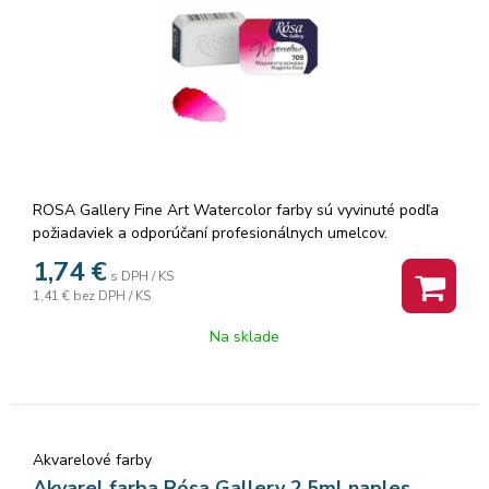
ROSA Gallery Fine Art Watercolor farby sú vyvinuté podľa
požiadaviek a odporúčaní profesionálnych umelcov.
Akvarelové farby sú vyrábané z organickej arabskej gumy a
1,74
€
s DPH / KS
vysoko kvalitných organických a anorganických jemne
1,41 €
bez DPH / KS
mletých pigmentov, ktorá zaisťuje dokonalú priľnavosť a
dokonca farebný tok, vzácne odtiene a všestrannosť každej
Na sklade
farby. Rosa akvarelové farby nám poskytujú nespočetné
množstvo čistých odtieňov pri ich miešaní.
Akvarelové farby
Akvarel farba Rósa Gallery 2,5ml naples