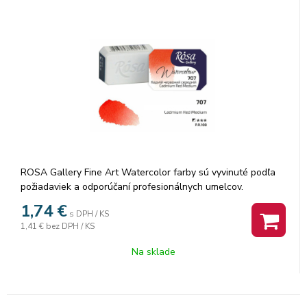
ROSA Gallery Fine Art Watercolor farby sú vyvinuté podľa
požiadaviek a odporúčaní profesionálnych umelcov.
Akvarelové farby sú vyrábané z organickej arabskej gumy a
1,74
€
s DPH / KS
vysoko kvalitných organických a anorganických jemne
1,41 €
bez DPH / KS
mletých pigmentov, ktorá zaisťuje dokonalú priľnavosť a
dokonca farebný tok, vzácne odtiene a všestrannosť každej
Na sklade
farby. Rosa akvarelové farby nám poskytujú nespočetné
množstvo čistých odtieňov pri ich miešaní.