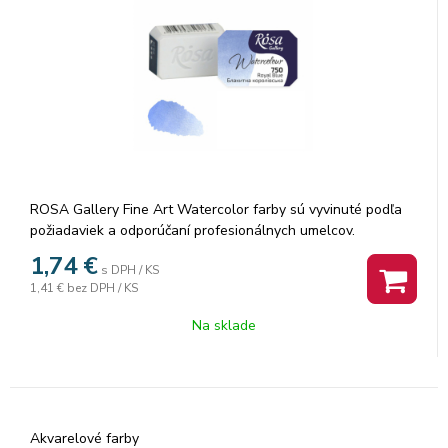
ROSA Gallery Fine Art Watercolor farby sú vyvinuté podľa
požiadaviek a odporúčaní profesionálnych umelcov.
Akvarelové farby sú vyrábané z organickej arabskej gumy a
1,74
€
s DPH / KS
vysoko kvalitných organických a anorganických jemne
1,41 €
bez DPH / KS
mletých pigmentov, ktorá zaisťuje dokonalú priľnavosť a
dokonca farebný tok, vzácne odtiene a všestrannosť každej
Na sklade
farby. Rosa akvarelové farby nám poskytujú nespočetné
množstvo čistých odtieňov pri ich miešaní.
Akvarelové farby