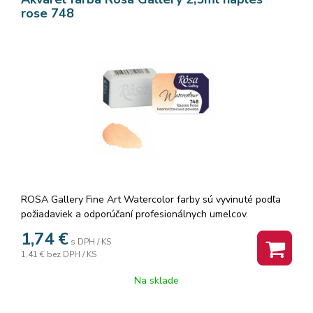
rose 748
ROSA Gallery Fine Art Watercolor farby sú vyvinuté podľa
požiadaviek a odporúčaní profesionálnych umelcov.
Akvarelové farby sú vyrábané z organickej arabskej gumy a
1,74
€
s DPH / KS
vysoko kvalitných organických a anorganických jemne
1,41 €
bez DPH / KS
mletých pigmentov, ktorá zaisťuje dokonalú priľnavosť a
dokonca farebný tok, vzácne odtiene a všestrannosť každej
Na sklade
farby. Rosa akvarelové farby nám poskytujú nespočetné
množstvo čistých odtieňov pri ich miešaní.