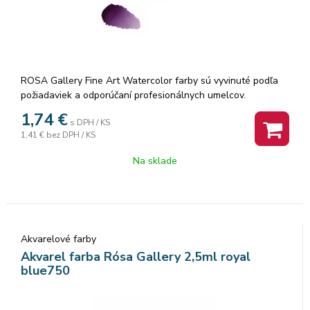
ROSA Gallery Fine Art Watercolor farby sú vyvinuté podľa
požiadaviek a odporúčaní profesionálnych umelcov.
Akvarelové farby sú vyrábané z organickej arabskej gumy a
1,74
€
s DPH / KS
vysoko kvalitných organických a anorganických jemne
1,41 €
bez DPH / KS
mletých pigmentov, ktorá zaisťuje dokonalú priľnavosť a
dokonca farebný tok, vzácne odtiene a všestrannosť každej
Na sklade
farby. Rosa akvarelové farby nám poskytujú nespočetné
množstvo čistých odtieňov pri ich miešaní.
Akvarelové farby
Akvarel farba Rósa Gallery 2,5ml royal
blue750