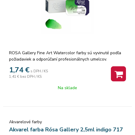
ROSA Gallery Fine Art Watercolor farby sú vyvinuté podľa
požiadaviek a odporúčaní profesionálnych umelcov.
Akvarelové farby sú vyrábané z organickej arabskej gumy a
1,74
€
s DPH / KS
vysoko kvalitných organických a anorganických jemne
1,41 €
bez DPH / KS
mletých pigmentov, ktorá zaisťuje dokonalú priľnavosť a
dokonca farebný tok, vzácne odtiene a všestrannosť každej
Na sklade
farby. Rosa akvarelové farby nám poskytujú nespočetné
množstvo čistých odtieňov pri ich miešaní.
Akvarelové farby
Akvarel farba Rósa Gallery 2,5ml indigo 717