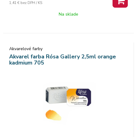
1,41 €
bez DPH / KS
mletých pigmentov, ktorá zaisťuje dokonalú priľnavosť a
dokonca farebný tok, vzácne odtiene a všestrannosť každej
Na sklade
farby. Rosa akvarelové farby nám poskytujú nespočetné
množstvo čistých odtieňov pri ich miešaní.
Akvarelové farby
Akvarel farba Rósa Gallery 2,5ml orange
kadmium 705