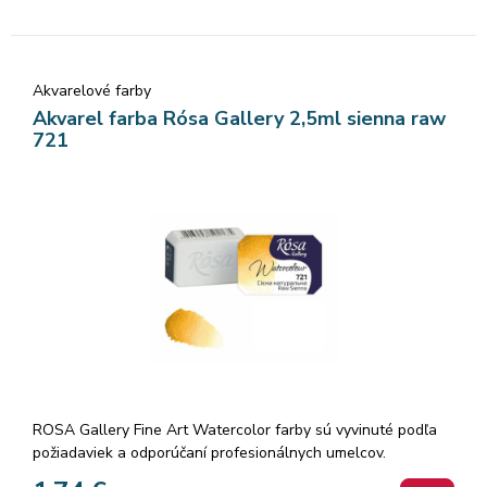
množstvo čistých odtieňov pri ich miešaní.
Akvarelové farby
Akvarel farba Rósa Gallery 2,5ml sienna raw
721
ROSA Gallery Fine Art Watercolor farby sú vyvinuté podľa
požiadaviek a odporúčaní profesionálnych umelcov.
Akvarelové farby sú vyrábané z organickej arabskej gumy a