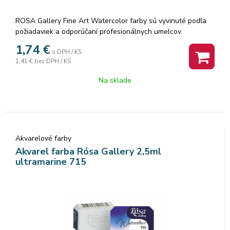
ROSA Gallery Fine Art Watercolor farby sú vyvinuté podľa
požiadaviek a odporúčaní profesionálnych umelcov.
Akvarelové farby sú vyrábané z organickej arabskej gumy a
1,74
€
s DPH / KS
vysoko kvalitných organických a anorganických jemne
1,41 €
bez DPH / KS
mletých pigmentov, ktorá zaisťuje dokonalú priľnavosť a
dokonca farebný tok, vzácne odtiene a všestrannosť každej
Na sklade
farby. Rosa akvarelové farby nám poskytujú nespočetné
množstvo čistých odtieňov pri ich miešaní.
Akvarelové farby
Akvarel farba Rósa Gallery 2,5ml
ultramarine 715