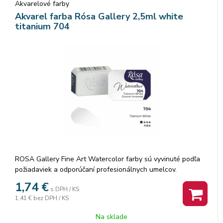
Akvarelové farby
Akvarel farba Rósa Gallery 2,5ml white
titanium 704
ROSA Gallery Fine Art Watercolor farby sú vyvinuté podľa
požiadaviek a odporúčaní profesionálnych umelcov.
Akvarelové farby sú vyrábané z organickej arabskej gumy a
1,74
€
s DPH / KS
vysoko kvalitných organických a anorganických jemne
1,41 €
bez DPH / KS
mletých pigmentov, ktorá zaisťuje dokonalú priľnavosť a
dokonca farebný tok, vzácne odtiene a všestrannosť každej
Na sklade
farby. Rosa akvarelové farby nám poskytujú nespočetné