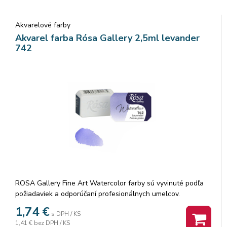
Akvarelové farby
Akvarel farba Rósa Gallery 2,5ml levander
742
ROSA Gallery Fine Art Watercolor farby sú vyvinuté podľa
požiadaviek a odporúčaní profesionálnych umelcov.
Akvarelové farby sú vyrábané z organickej arabskej gumy a
1,74
€
s DPH / KS
vysoko kvalitných organických a anorganických jemne
1,41 €
bez DPH / KS
mletých pigmentov, ktorá zaisťuje dokonalú priľnavosť a