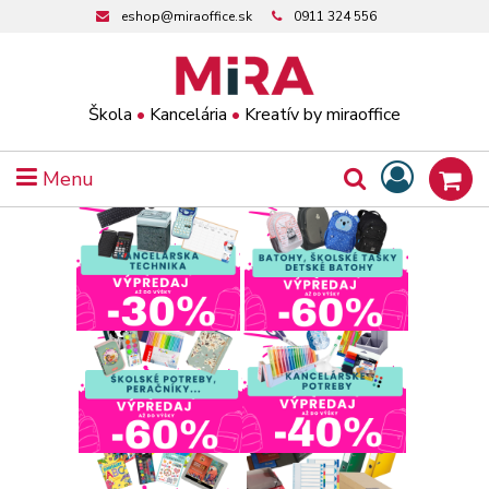
eshop@miraoffice.sk
0911 324 556
Škola
•
Kancelária
•
Kreatív by miraoffice
Menu