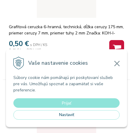
Grafitová ceruzka 6-hranná, technická, dĺžka ceruzy 175 mm,
priemer ceruzy 7 mm, priemer tuhy 2 mm Značka: KOH-I-
NOOR.
0,50
€
s DPH / KS
0,41 €
bez DPH / KS
Na sklade
Vaše nastavenie cookies
Súbory cookie nám pomáhajú pri poskytovaní služieb
pre vás. Umožňujú spoznať a zapamätať si vaše
preferencie.
Koh-i-Noor ceruzky
Ceruzka 1500 H
Prijať
Nastaviť