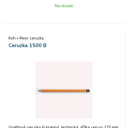
Na sklade
Koh-i-Noor ceruzky
Ceruzka 1500 B
Grafitová ceruzka 6-hranná, technická, dĺžka ceruzy 175 mm,