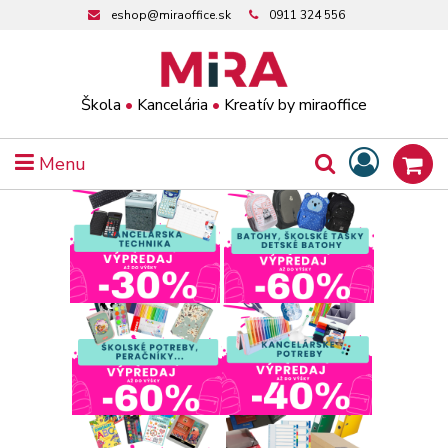
eshop@miraoffice.sk
0911 324 556
Škola
•
Kancelária
•
Kreatív by miraoffice
Menu