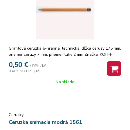
Grafitová ceruzka 6-hranná, technická, dĺžka ceruzy 175 mm,
priemer ceruzy 7 mm, priemer tuhy 2 mm Značka: KOH-I-
NOOR.
0,50
€
s DPH / KS
0,41 €
bez DPH / KS
Na sklade
Ceruzky
Ceruzka snímacia modrá 1561