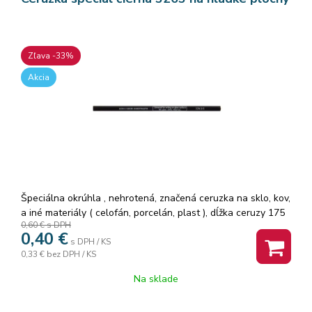
Zľava -33%
Akcia
Špeciálna okrúhla , nehrotená, značená ceruzka na sklo, kov,
a iné materiály ( celofán, porcelán, plast ), dĺžka ceruzy 175
0,60 €
s DPH
mm, priemer ceruzy 7,5 mm, priemer tuhy 4,5 mm. za sucha
0,40
€
stierateľná
s DPH / KS
0,33 €
bez DPH / KS
Na sklade