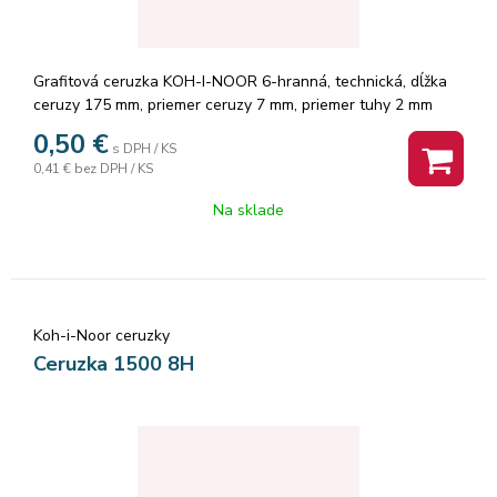
Grafitová ceruzka KOH-I-NOOR 6-hranná, technická, dĺžka
ceruzy 175 mm, priemer ceruzy 7 mm, priemer tuhy 2 mm
Značka: KOH-I-NOOR.
0,50
€
s DPH / KS
0,41 €
bez DPH / KS
Na sklade
Koh-i-Noor ceruzky
Ceruzka 1500 8H