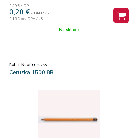
0,30 €
s DPH
0,20
€
s DPH / KS
0,16 €
bez DPH / KS
Na sklade
Koh-i-Noor ceruzky
Ceruzka 1500 8B