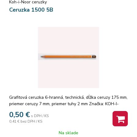
Koh-i-Noor ceruzky
Ceruzka 1500 5B
Grafitová ceruzka 6-hranná, technická, dĺžka ceruzy 175 mm,
priemer ceruzy 7 mm, priemer tuhy 2 mm Značka: KOH-I-
NOOR.
0,50
€
s DPH / KS
0,41 €
bez DPH / KS
Na sklade