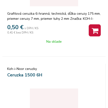
Grafitová ceruzka 6-hranná, technická, dĺžka ceruzy 175 mm,
priemer ceruzy 7 mm, priemer tuhy 2 mm Značka: KOH-I-
NOOR.
0,50
€
s DPH / KS
0,41 €
bez DPH / KS
Na sklade
Koh-i-Noor ceruzky
Ceruzka 1500 6H