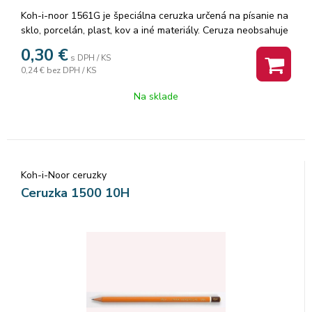
Koh-i-noor 1561G je špeciálna ceruzka určená na písanie na
sklo, porcelán, plast, kov a iné materiály. Ceruza neobsahuje
pigment ale farbivo, čím je ceruzou možné písať na vlhký
0,30
€
s DPH / KS
alebo mokrý povrch a stopa je pomerne intenzívna a trvalá.
0,24 €
bez DPH / KS
Známa je pod starším názvom ''inkustová ceruzka''. Farba
červená.
Na sklade
Koh-i-Noor ceruzky
Ceruzka 1500 10H