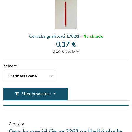
Ceruzka grafitová 1702/1
-
Na sklade
0,17 €
0,14 €
bez DPH
Zoradiť:
Prednastavené
Filter produktov
Ceruzky
Ceruzka special čierna 3263 na hladké plochy