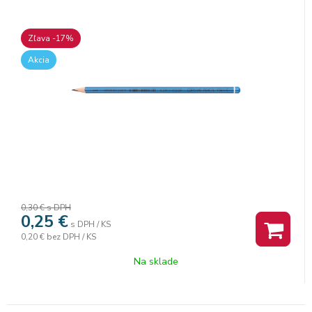
Zľava -17%
Akcia
0,30 €
s DPH
0,25
€
s DPH / KS
0,20 €
bez DPH / KS
Na sklade