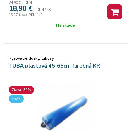
24,90 €
s DPH
18,90
€
s DPH / KS
15,37 €
bez DPH / KS
Na sklade
Rysovacie dosky, tubusy
TUBA plastová 45-65cm farebná KR
Zľava -30%
Akcia