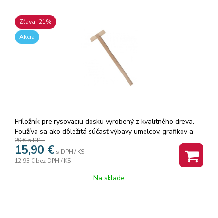
Zľava -21%
Akcia
Príložník pre rysovaciu dosku vyrobený z kvalitného dreva.
Používa sa ako dôležitá súčasť výbavy umelcov, grafikov a
20 €
s DPH
architektov. Vyrobený na Slovensku. Dĺžka: 100cm.
15,90
€
s DPH / KS
12,93 €
bez DPH / KS
Na sklade