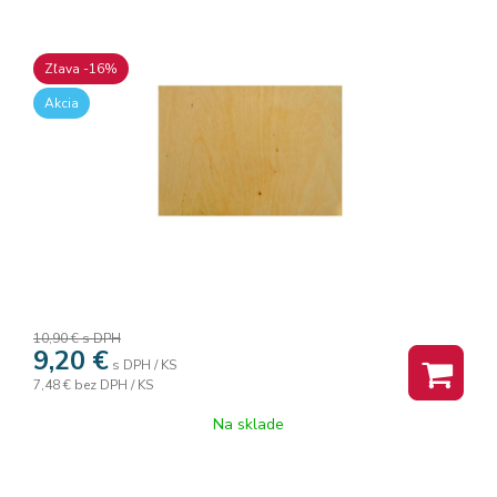
Zľava -16%
Akcia
10,90 €
s DPH
9,20
€
s DPH / KS
7,48 €
bez DPH / KS
Na sklade