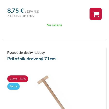
8,75
€
s DPH / KS
7,11 €
bez DPH / KS
Na sklade
Rysovacie dosky, tubusy
Príložník drevený 71cm
Zľava -21%
Akcia