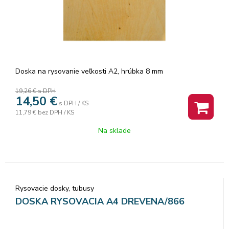
Doska na rysovanie veľkosti A2, hrúbka 8 mm
19,26 €
s DPH
14,50
€
s DPH / KS
11,79 €
bez DPH / KS
Na sklade
Rysovacie dosky, tubusy
DOSKA RYSOVACIA A4 DREVENA/866