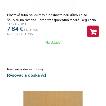
Plastová tuba na výkresy s nastaviteľnou dĺžkou a so
šnúrkou na rameno. Farba transparentná modrá. Regulácia
11,17 €
s DPH
dĺžky tuby je cez systém zámkov. Ideálne na úschovu
7,84
€
výkresov A3-A1. Rozmery: 45-65 cm, priemer tuby je 7,5 cm
s DPH / KS
6,37 €
bez DPH / KS
Na sklade
Rysovacie dosky, tubusy
Rysovacia doska A1