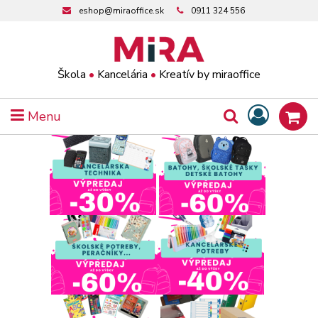
eshop@miraoffice.sk
0911 324 556
Škola
•
Kancelária
•
Kreatív by miraoffice
Menu