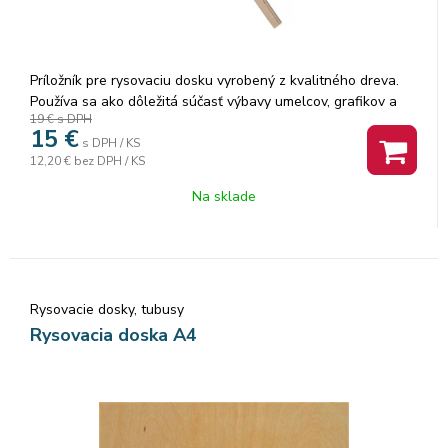
Príložník pre rysovaciu dosku vyrobený z kvalitného dreva.
Používa sa ako dôležitá súčasť výbavy umelcov, grafikov a
19 €
s DPH
architektov. Vyrobený na Slovensku. Dĺžka: 71cm.
15
€
s DPH / KS
12,20 €
bez DPH / KS
Na sklade
Rysovacie dosky, tubusy
Rysovacia doska A4