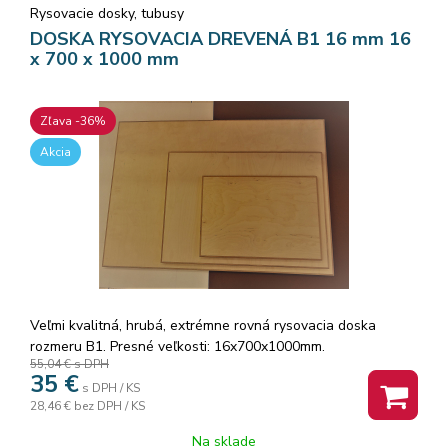
Rysovacie dosky, tubusy
DOSKA RYSOVACIA DREVENÁ B1 16 mm 16
x 700 x 1000 mm
Zľava -36%
Akcia
Veľmi kvalitná, hrubá, extrémne rovná rysovacia doska
rozmeru B1. Presné veľkosti: 16x700x1000mm.
55,04 €
s DPH
35
€
s DPH / KS
28,46 €
bez DPH / KS
Na sklade