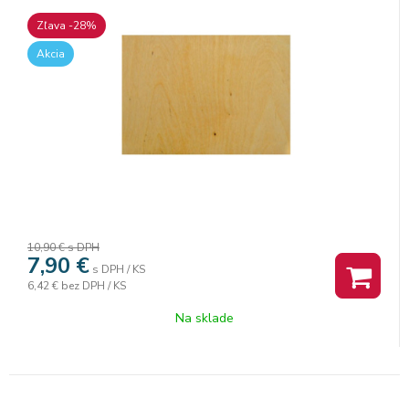
Zľava -28%
Akcia
10,90 €
s DPH
7,90
€
s DPH / KS
6,42 €
bez DPH / KS
Na sklade