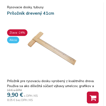
Rysovacie dosky, tubusy
Príložník drevený 41cm
Zľava -24%
Akcia
Príložník pre rysovaciu dosku vyrobený z kvalitného dreva.
Používa sa ako dôležitá súčasť výbavy umelcov, grafikov a
13 €
s DPH
architektov. Vyrobený na Slovensku. Dĺžka: 41cm.
9,90
€
s DPH / KS
8,05 €
bez DPH / KS