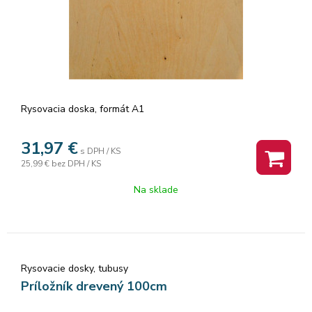
Rysovacia doska, formát A1
31,97
€
s DPH / KS
25,99 €
bez DPH / KS
Na sklade
Rysovacie dosky, tubusy
Príložník drevený 100cm