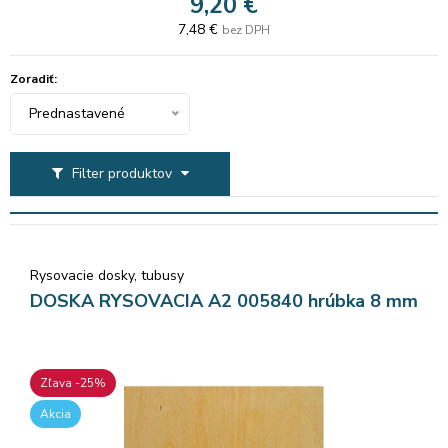
9,20 €
7,48 €
bez DPH
Zoradiť:
Prednastavené
Filter produktov
Rysovacie dosky, tubusy
DOSKA RYSOVACIA A2 005840 hrúbka 8 mm
Zľava -25%
Akcia