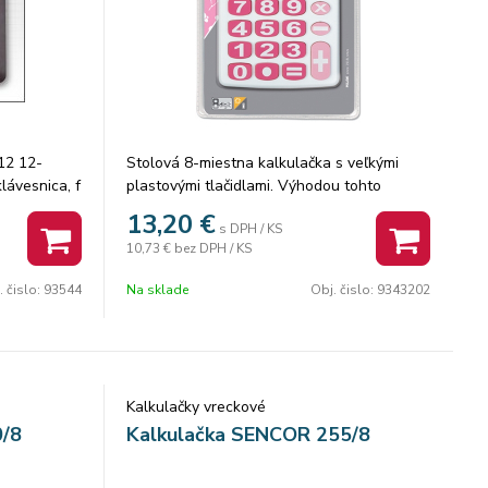
Napájanie: Solárne + Batériové (1xLR44)
Pevné zasúvacie puzdro Rozmery (vxšxd):
77 x 165,5 x 11,1 mm Hmotnosť: 90g
12 12-
Stolová 8-miestna kalkulačka s veľkými
klávesnica, f
plastovými tlačidlami. Výhodou tohto
dmocnina,
modelu je duálne napájanie: 1,5 V batéria +
13,20
€
s DPH / KS
áves,
solárny panel, čo zaručuje dlhšiu životnosť.
10,73 €
bez DPH / KS
Kalkulačka má základné funkcie. Farba:
biela s ružovými detailmi.
. čislo:
93544
Na sklade
Obj. čislo:
9343202
Kalkulačky vreckové
0/8
Kalkulačka SENCOR 255/8