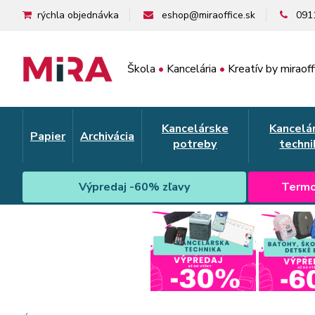
rýchla objednávka
eshop@miraoffice.sk
091
Škola
•
Kancelária
•
Kreatív by miraoff
Kancelárske
Kancelá
Papier
Archivácia
potreby
techni
Výpredaj -60% zľavy
Termo