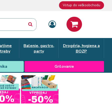
Vstup do veľkoobchodu
atívne
Balenie, gastro,
Drogéria, hygiena a
treby
party
BOZP
níka
Grilovanie