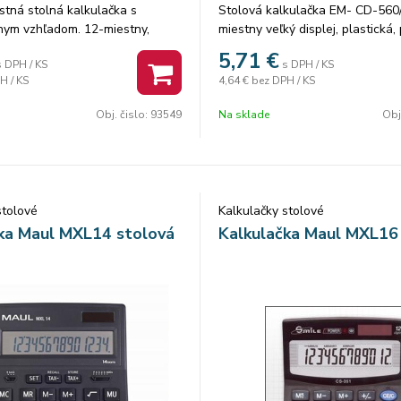
stná stolná kalkulačka s
Stolová kalkulačka EM- CD-560
nym vzhľadom. 12-miestny,
miestny veľký displej, plastická,
dkový naklonený LCD displej
klávesnica, f-krok späť, odmocn
5,71
€
s DPH / KS
s DPH / KS
 funkčné tlačidlá a číselné
pamäť, duálne napájanie rozmer
H / KS
4,64 €
bez DPH / KS
ú rôzne farby pre rýchlejšie
150x110x30mm
e, automatické vypnutie,
Obj. čislo:
93549
Na sklade
Obj
3x137x31 mm, funguje so
tériou + 1 gombíková batéria LR
ušenstvo)
stolové
Kalkulačky stolové
ka Maul MXL14 stolová
Kalkulačka Maul MXL16