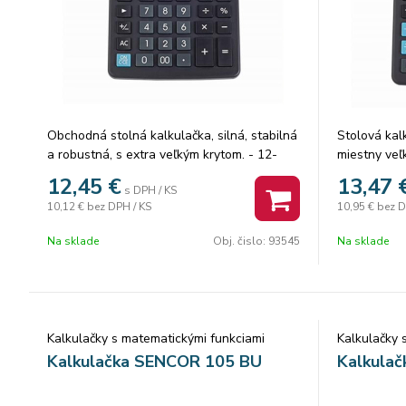
Obchodná stolná kalkulačka, silná, stabilná
Stolová ka
a robustná, s extra veľkým krytom. - 12-
miestny veľk
miestny, veľký naklonený 1-riadkový LCD
Euro-Local 
12,45
€
13,47
s DPH / KS
displej (126,5x26,5 mm) - funkčné tlačidlá a
výpočet dan
10,12 €
bez DPH / KS
10,95 €
bez D
číselné tlačidlá v rôznych farbách, pre
farba rozm
rýchlejšie vyhľadávanie - pamäť - tlačidlo
Na sklade
Obj. čislo:
93545
Na sklade
''00'' - tlačidlo vymazania (vymazanie
poslednej číslice) - výpočet percent -
Výpočet DPH - môžete si vybrať, koľko
desatinných miest sa zobrazí -automatický
výber zaokrúhľovania -automatické
Kalkulačky s matematickými funkciami
Kalkulačky 
vypnutie -rozmer: 155x205x35 mm -
Kalkulačka SENCOR 105 BU
Kalkula
nabíjanie: solárne + 1 batéria LR44
(príslušenstvo