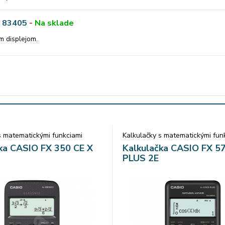
y 83405
-
Na sklade
m displejom.
s matematickými funkciami
Kalkulačky s matematickými fun
ka CASIO FX 350 CE X
Kalkulačka CASIO FX 5
PLUS 2E