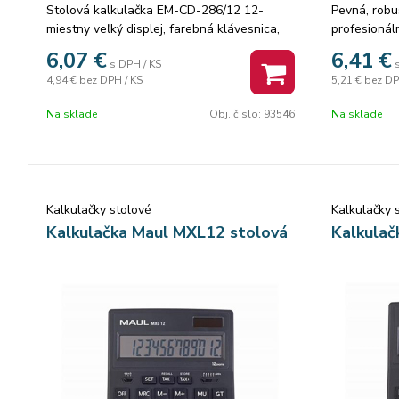
Stolová kalkulačka EM-CD-286/12 12-
Pevná, robu
miestny veľký displej, farebná klávesnica,
profesionál
tlačítko +/-, percentá, funkcia krok späť, MU
veľký 1-ria
6,07
€
6,41
€
s DPH / KS
výpočet marže, odmocnina duálne
(76x19 mm),
4,94 €
bez DPH / KS
5,21 €
bez DP
napájanie, ''00''kláves rozmery:
tlačidlá maj
145x105x20mm
vyhľadávani
Na sklade
Obj. čislo:
93546
Na sklade
rozmer: 10
solárnou ba
1130 (prísl
Kalkulačky stolové
Kalkulačky 
Kalkulačka Maul MXL12 stolová
Kalkulač