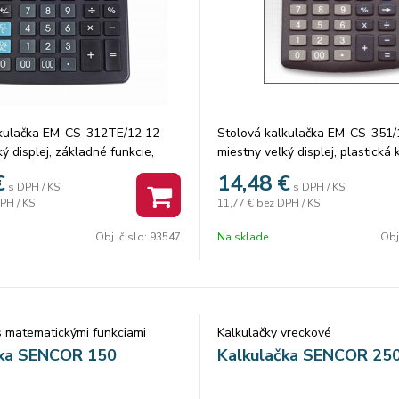
lkulačka EM-CS-312TE/12 12-
Stolová kalkulačka EM-CS-351/
ý displej, základné funkcie,
miestny veľký displej, plastická 
výpočet meny, pamäť, TAX
-krok späť, základné funkcie, o
€
14,48
€
s DPH / KS
s DPH / KS
e, duálne napájanie strieborná
pamäť, duálne napájanie ''00''kl
PH / KS
11,77 €
bez DPH / KS
ery: 176x125x30mm
rozmery: 125x100x27mm
Obj. čislo:
93547
Na sklade
Obj
s matematickými funkciami
Kalkulačky vreckové
čka SENCOR 150
Kalkulačka SENCOR 25