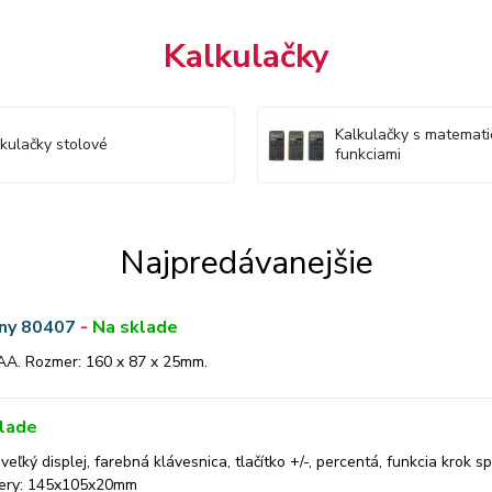
Kalkulačky
Kalkulačky s matemati
kulačky stolové
funkciami
Najpredávanejšie
ny 80407
-
Na sklade
AA. Rozmer: 160 x 87 x 25mm.
lade
ký displej, farebná klávesnica, tlačítko +/-, percentá, funkcia krok s
zmery: 145x105x20mm