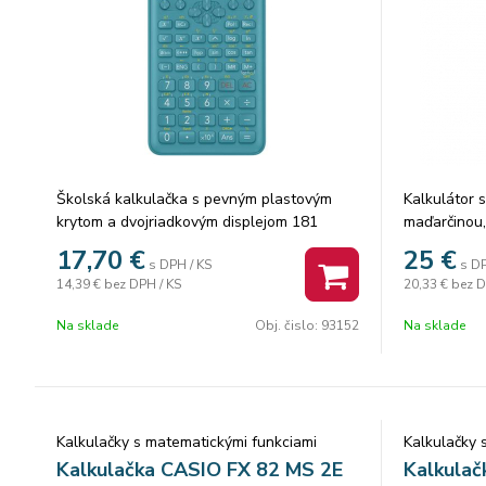
Školská kalkulačka s pevným plastovým
Kalkulátor 
krytom a dvojriadkovým displejom 181
maďarčinou,
integrovaných matematických funkcií.
ClassWiz pr
17,70
€
25
€
s DPH / KS
s DP
Výpočet zlomkov, permutácie a kombinácie,
rozlíšením 
14,39 €
bez DPH / KS
20,33 €
bez D
hyperbolické funkcie, frakčné výpočty,
QR-Code. N
trigonometrické funkcie. Frakčné výpočty
disponuje r
Na sklade
Obj. čislo:
93152
Na sklade
Náhodné číslo Nezávislá pamäť Štatistické
dvojnásobn
výpočty (štandardná odchýlka, regresná
ponúka mnoh
analýza) Napájanie: 2×AA batérie Rozmery:
k dispozícii
10×75×153mm Nové blistrové balenie TYP
slovenčine.
KALKULÁTORA: VEDECKÝ ZÁKLADNÝ
displej s ve
Kalkulačky s matematickými funkciami
Kalkulačky 
POČET MIEST DISPLEJA: 10 Napájanie:
Prirodzené 
Kalkulačka CASIO FX 82 MS 2E
Kalkulač
batériové PÚZDRO: PEVNÉ PLASTOVÉ
379 funkcií