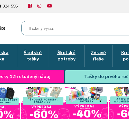
1 324 556
ice
rska
Školské
Školské
Zdravé
Kre
ka
tašky
potreby
fľaše
po
sky 12h studený nápoj
Tašky do prvého roč