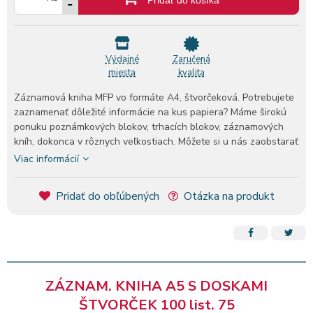
Výdajné
Zaručená
miesta
kvalita
Záznamová kniha MFP vo formáte A4, štvorčeková. Potrebujete
zaznamenať dôležité informácie na kus papiera? Máme širokú
ponuku poznámkových blokov, trhacích blokov, záznamových
kníh, dokonca v rôznych veľkostiach. Môžete si u nás zaobstarať
aj rôzne f
Viac informácií
Pridať do obľúbených
Otázka na produkt
ZÁZNAM. KNIHA A5 S DOSKAMI
ŠTVORČEK 100 list. 75