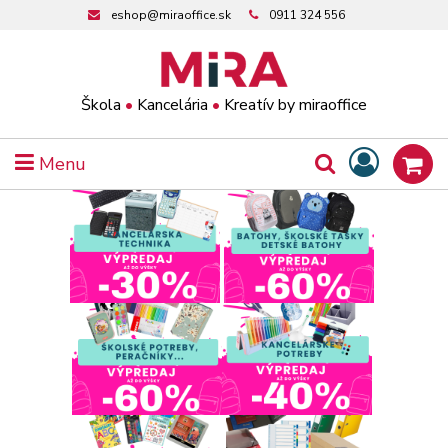
eshop@miraoffice.sk
0911 324 556
Škola
•
Kancelária
•
Kreatív by miraoffice
Menu