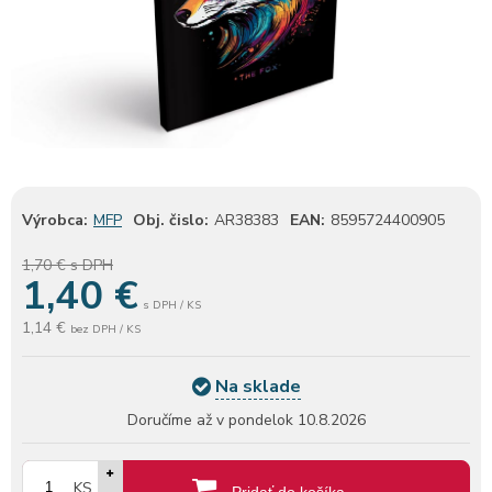
Výrobca:
MFP
Obj. čislo:
AR38383
EAN:
8595724400905
1,70 €
s DPH
1,40
€
s DPH / KS
1,14 €
bez DPH / KS
Na sklade
Doručíme až v pondelok
10.8.2026
KS
Pridať do košíka