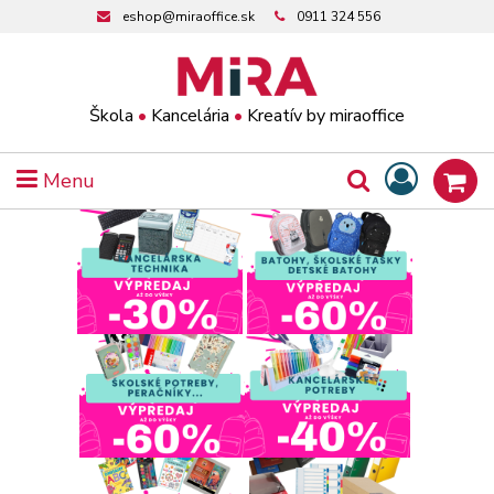
eshop@miraoffice.sk
0911 324 556
Škola
•
Kancelária
•
Kreatív by miraoffice
Menu