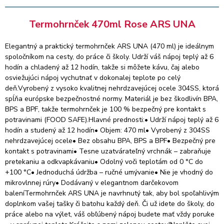
Tesne uzatvárateľný vrchnák – zabraňuje pretekaniu a
odkvapkávaniu• Odolný voči teplotám od 0 °C do +100 °C•
Termohrnček 470ml Rose ARS UNA
Jednoduchá údržba – ručné umývanie• Nie je vhodný do
mikrovlnnej rúry• Dodávaný v elegantnom darčekovom
Elegantný a praktický termohrnček ARS UNA (470 ml) je ideálnym
baleníTermohrnček ARS UNA je navrhnutý tak, aby bol
spoločníkom na cesty, do práce či školy. Udrží váš nápoj teplý až 6
spoľahlivým doplnkom vašej tašky či batohu každý deň. Či už
hodín a chladený až 12 hodín, takže si môžete kávu, čaj alebo
idete do školy, do práce alebo na výlet, váš obľúbený nápoj
osviežujúci nápoj vychutnať v dokonalej teplote po celý
budete mať vždy poruke – v správnej teplote.Kráčajte s nami
deň.Vyrobený z vysoko kvalitnej nehrdzavejúcej ocele 304SS, ktorá
zelenou cestou!Naplňte svoj termohrnček každý deň a ušetrite
spĺňa európske bezpečnostné normy. Materiál je bez škodlivín BPA,
aspoň jeden jednorazový pohár denne – malý krok pre vás,
BPS a BPF, takže termohrnček je 100 % bezpečný pre kontakt s
veľký prínos pre planétu.Tip:Ak vnútro hrnčeka zafarbí čaj alebo
potravinami (FOOD SAFE).Hlavné prednosti:• Udrží nápoj teplý až 6
káva, nechajte ho 30 minút odmočiť v octe a potom dôkladne
hodín a studený až 12 hodín• Objem: 470 ml• Vyrobený z 304SS
vypláchnite.
nehrdzavejúcej ocele• Bez obsahu BPA, BPS a BPF• Bezpečný pre
kontakt s potravinami• Tesne uzatvárateľný vrchnák – zabraňuje
pretekaniu a odkvapkávaniu• Odolný voči teplotám od 0 °C do
+100 °C• Jednoduchá údržba – ručné umývanie• Nie je vhodný do
mikrovlnnej rúry• Dodávaný v elegantnom darčekovom
baleníTermohrnček ARS UNA je navrhnutý tak, aby bol spoľahlivým
doplnkom vašej tašky či batohu každý deň. Či už idete do školy, do
práce alebo na výlet, váš obľúbený nápoj budete mať vždy poruke