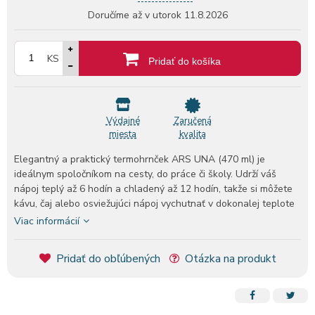
Doručíme až v utorok
11.8.2026
KS
Pridať do košíka
Výdajné
Zaručená
miesta
kvalita
Elegantný a praktický termohrnček ARS UNA (470 ml) je
ideálnym spoločníkom na cesty, do práce či školy. Udrží váš
nápoj teplý až 6 hodín a chladený až 12 hodín, takže si môžete
kávu, čaj alebo osviežujúci nápoj vychutnať v dokonalej teplote
po celý deň.Vyrobený z vysoko kvalitnej nehrdzavejúcej ocele
Viac informácií
304SS, ktorá spĺňa európske bezpečnostné normy. Materiál je
bez škodlivín BPA, BPS a BPF, takže termohrnček je 100 %
Pridať do obľúbených
Otázka na produkt
bezpečný pre kontakt s potravinami (FOOD SAFE).Hlavné
prednosti:• Udrží nápoj teplý až 6 hodín a studený až 12 hodín•
Objem: 470 ml• Vyrobený z 304SS nehrdzavejúcej ocele• Bez
obsahu BPA, BPS a BPF• Bezpečný pre kontakt s potravinami•