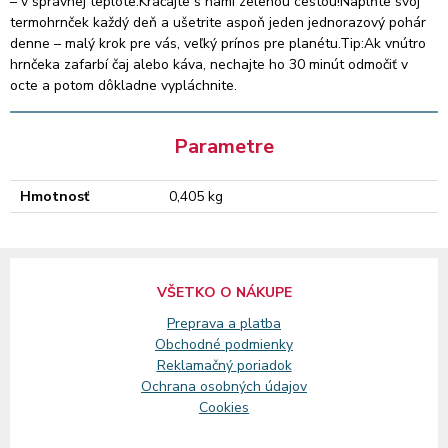
– v správnej teplote.Kráčajte s nami zelenou cestou!Naplňte svoj
termohrnček každý deň a ušetrite aspoň jeden jednorazový pohár
denne – malý krok pre vás, veľký prínos pre planétu.Tip:Ak vnútro
hrnčeka zafarbí čaj alebo káva, nechajte ho 30 minút odmočiť v
octe a potom dôkladne vypláchnite.
Parametre
Hmotnosť
0,405 kg
VŠETKO O NÁKUPE
Preprava a platba
Obchodné podmienky
Reklamačný
poriadok
Ochrana osobných údajov
Cookies