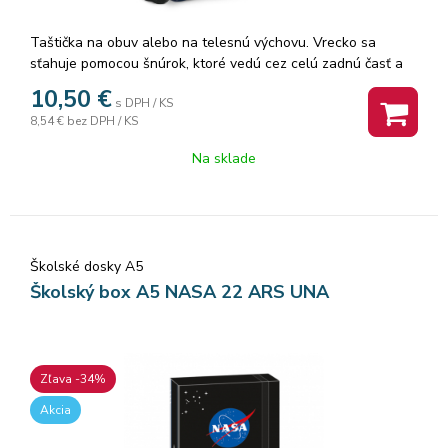
Taštička na obuv alebo na telesnú výchovu. Vrecko sa
sťahuje pomocou šnúrok, ktoré vedú cez celú zadnú časť a
dá sa nosiť na chrbte alebo na ramene. Je vhodné na
10,50
€
s DPH / KS
prezuvky alebo aj na oblečenie na telesnú výchovu alebo na
8,54 €
bez DPH / KS
každodenné nosenie. Rozmer: 46x37,5cm.
Na sklade
Školské dosky A5
Školský box A5 NASA 22 ARS UNA
Zľava -34%
Akcia