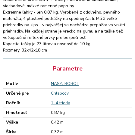
viacbodové, mäkké ramenné popruhy.
Extrémne ľahký - len 0,87 kg. Vyrobené z odolného, pevného
materiálu, 4 plastové podrážky na spodnej časti. Má 3 veľké
priehradky na zips - v najväčšej sa nachádza prepážka vo vnútri
priehradky. Na každej strane je vrecko na gumu a na taške tiež
veľkoplošné reflexné prvky pre bezpečnosť.
Kapacita tašky je 23 litrov a nosnosť do 10 kg.
Rozmery: 32x42x18 cm
Parametre
Motív
NASA-ROBOT
Určené pre
Chlapcov
Ročník
1.-4.trieda
Hmotnosť
0,87 kg
Výška
0,42 m
Šírka
0,32 m