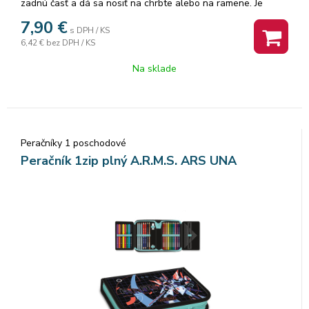
zadnú časť a dá sa nosiť na chrbte alebo na ramene. Je
vhodné na prezuvky alebo aj na oblečenie na telesnú
7,90
€
s DPH / KS
výchovu alebo na každodenné nosenie. Rozmer: 32x42 cm.
6,42 €
bez DPH / KS
Na sklade
Peračníky 1 poschodové
Peračník 1zip plný A.R.M.S. ARS UNA