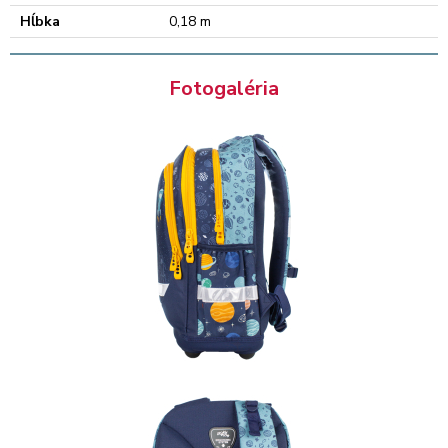
Hĺbka
0,18 m
Fotogaléria