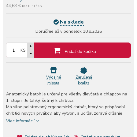
44,63 €
bez DPH / KS
Na sklade
Doručíme až v pondelok
10.8.2026
KS
Pridať do košíka
Výdajné
Zaručená
miesta
kvalita
Anatomický batoh je určený pre všetky dievčatá a chlapcov na
1. stupni. Je ľahký, šetrný k chrbtici.
Má silne polstrovaný ergonomický chrbát, ktorý sa prispôsobí
chrbtici nových prvákov, aby vytvoril a udržal zdravé držanie
tela. Mäkké ramenné popruhy školskej tašky sú nastaviteľné vo
Viac informácií
viacerých bodoch, vďaka čomu sa taška plne prispôsobí výške a
postave dieťaťa.