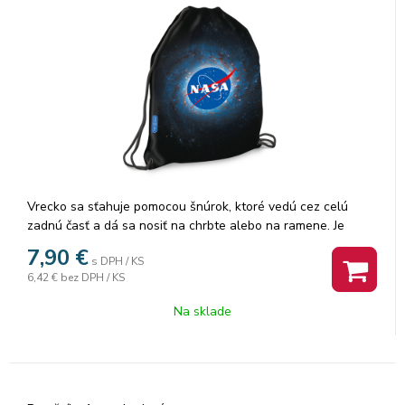
Vrecko sa sťahuje pomocou šnúrok, ktoré vedú cez celú
zadnú časť a dá sa nosiť na chrbte alebo na ramene. Je
vhodné na prezuvky alebo aj na oblečenie na telesnú
7,90
€
s DPH / KS
výchovu alebo na každodenné nosenie. Rozmer: 32x42 cm.
6,42 €
bez DPH / KS
Na sklade