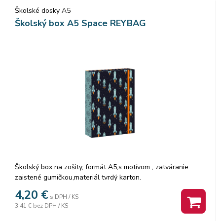
Školské dosky A5
Školský box A5 Space REYBAG
Školský box na zošity, formát A5,s motívom , zatváranie
zaistené gumičkou,materiál tvrdý karton.
Rozmer: 16x22x3 cm
4,20
€
s DPH / KS
3,41 €
bez DPH / KS