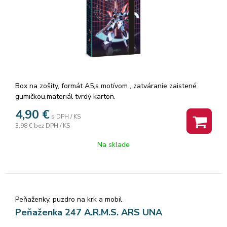
Box na zošity, formát A5,s motívom , zatváranie zaistené
gumičkou,materiál tvrdý karton.
Rozmer: 16x22x4 cm
4,90
€
s DPH / KS
3,98 €
bez DPH / KS
Na sklade
Peňaženky, puzdro na krk a mobil
Peňaženka 247 A.R.M.S. ARS UNA