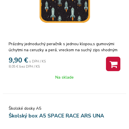
Prázdny jednoduchý peračník s jednou klopou,s gumovými
úchytmi na ceruzky a perá, vreckom na suchý zips vhodným
na peniaze, gumu a prepážkou s priehľadnou fóliou a
9,90
€
s DPH / KS
rozvrhom hodín. Výška 20,0 cm
8,05 €
bez DPH / KS
Šírka 13,5 cm
Hĺbka 4,0 cm
Na sklade
Školské dosky A5
Školský box A5 SPACE RACE ARS UNA