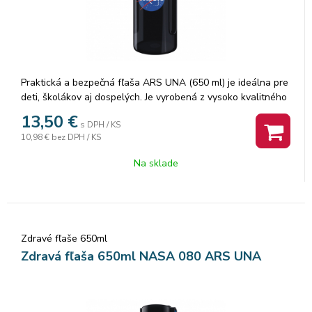
Praktická a bezpečná fľaša ARS UNA (650 ml) je ideálna pre
deti, školákov aj dospelých. Je vyrobená z vysoko kvalitného
plastu Eastman Tritan™ Copolyester, ktorý je 100 % bez
13,50
€
s DPH / KS
obsahu BPA a určený na styk s potravinami.
10,98 €
bez DPH / KS
Materiál fľaše spĺňa najprísnejšie európske a medzinárodné
Na sklade
normy – nemeckú LFGB a americkú FDA – takže sa nemusíte
obávať uvoľňovania škodlivých látok. Fľaša je bez zápachu,
nárazuvzdorná, ľahká a má tesne uzatvárateľné
bezpečnostné viečko, ktoré zabraňuje pretekaniu.
Zdravé fľaše 650ml
Hlavné prednosti:
Zdravá fľaša 650ml NASA 080 ARS UNA
• Objem: 650 ml
• Vyrobená z bezpečného Tritan™ kopolyésteru
• Bez obsahu BPA, BPS a iných škodlivých látok