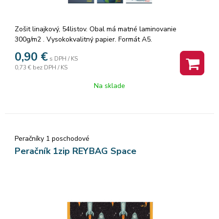
Zošit linajkový, 54listov. Obal má matné laminovanie
300g/m2 . Vysokokvalitný papier. Formát A5.
0,90
€
s DPH / KS
0,73 €
bez DPH / KS
Na sklade
Peračníky 1 poschodové
Peračník 1zip REYBAG Space