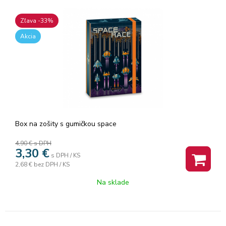
Zľava -33%
Akcia
Box na zošity s gumičkou space
4,90 €
s DPH
3,30
€
s DPH / KS
2,68 €
bez DPH / KS
Na sklade