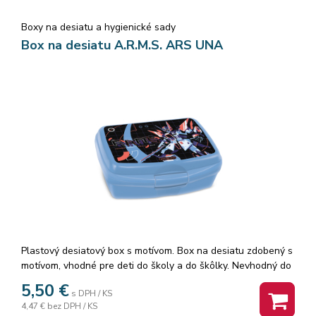
Boxy na desiatu a hygienické sady
Box na desiatu A.R.M.S. ARS UNA
Plastový desiatový box s motívom. Box na desiatu zdobený s
motívom, vhodné pre deti do školy a do škôlky. Nevhodný do
mikrovlnky a do umývačky riadu. Rozmer: 16x11x7cm.
5,50
€
s DPH / KS
4,47 €
bez DPH / KS