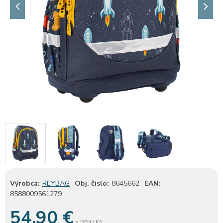
Výrobca:
REYBAG
Obj. čislo:
8645662
EAN:
8588009561279
54,90
€
s DPH / KS