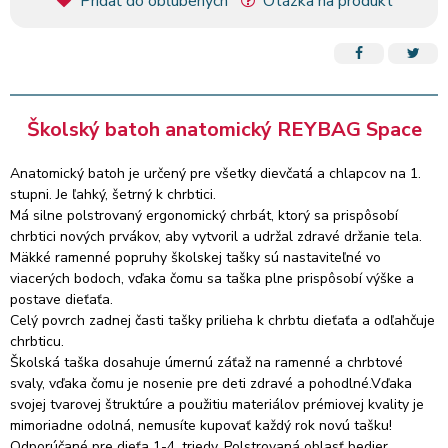
Pridať do obľúbených
Otázka na produkt
Celý povrch zadnej časti tašky prilieha k chrbtu dieťaťa a
odľahčuje chrbticu.
Školská taška dosahuje úmernú záťaž na ramenné a chrbtové
svaly, vďaka čomu je nosenie pre deti zdravé a pohodlné.Vďaka
svojej tvarovej štruktúre a použitiu materiálov prémiovej kvality
je mimoriadne odolná, nemusíte kupovať každý rok novú tašku!
Školský batoh anatomický REYBAG Space
Odporúčané pre dieťa 1-4. triedy. Polstrovaná oblasť bedier,
viacbodové, mäkké ramenné popruhy.
Anatomický batoh je určený pre všetky dievčatá a chlapcov na 1.
Extrémne ľahký - len 0,87 kg. Vyrobené z odolného, pevného
stupni. Je ľahký, šetrný k chrbtici.
materiálu, 4 plastové podrážky na spodnej časti. Má 3 veľké
Má silne polstrovaný ergonomický chrbát, ktorý sa prispôsobí
priehradky na zips - v najväčšej sa nachádza prepážka vo vnútri
chrbtici nových prvákov, aby vytvoril a udržal zdravé držanie tela.
priehradky. Na každej strane je vrecko na gumu a na taške tiež
Mäkké ramenné popruhy školskej tašky sú nastaviteľné vo
veľkoplošné reflexné prvky pre bezpečnosť.
viacerých bodoch, vďaka čomu sa taška plne prispôsobí výške a
Kapacita tašky je 23 litrov a nosnosť do 10 kg.
postave dieťaťa.
Rozmery: 32x42x18 cm
Celý povrch zadnej časti tašky prilieha k chrbtu dieťaťa a odľahčuje
chrbticu.
Školská taška dosahuje úmernú záťaž na ramenné a chrbtové
svaly, vďaka čomu je nosenie pre deti zdravé a pohodlné.Vďaka
svojej tvarovej štruktúre a použitiu materiálov prémiovej kvality je
mimoriadne odolná, nemusíte kupovať každý rok novú tašku!
Odporúčané pre dieťa 1-4. triedy. Polstrovaná oblasť bedier,