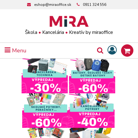
eshop@miraoffice.sk
0911 324 556
Škola
•
Kancelária
•
Kreatív by miraoffice
Menu