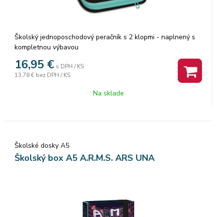
Školský jednoposchodový peračník s 2 klopmi - naplnený s
kompletnou výbavou
Obsahuje:
16,95
€
s DPH / KS
Pastelky - 12 ks základné farby
13,78 €
bez DPH / KS
grafit ceruzky- 3x,
fixky - 10 ks základné farby, 2 pravítka- 1x rovné s výrezmi
Na sklade
kružnice 16cm a 1x trojuholník 14 cm,
strúhadlo,
guma,
Na klope je priehľadná kapsa, vhodné miesto na školský
rozvrh hodín.
Školské dosky A5
Rozmer: 200 x 140 x 40 mm. Povrch peračníka je pokrytý
Školský box A5 A.R.M.S. ARS UNA
textíliou.