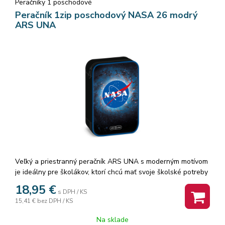
Peračníky 1 poschodové
Peračník 1zip poschodový NASA 26 modrý
ARS UNA
Veľký a priestranný peračník ARS UNA s moderným motívom
je ideálny pre školákov, ktorí chcú mať svoje školské potreby
vždy prehľadne usporiadané.
18,95
€
s DPH / KS
Vďaka premyslenému vnútornému členeniu sa doň zmestí
15,41 €
bez DPH / KS
všetko potrebné – od ceruziek až po drobnosti, ktoré musia
byť vždy poruke.
Na sklade
Peračník má jednu vnútornú klopu, ktorá ho rozdeľuje na dve