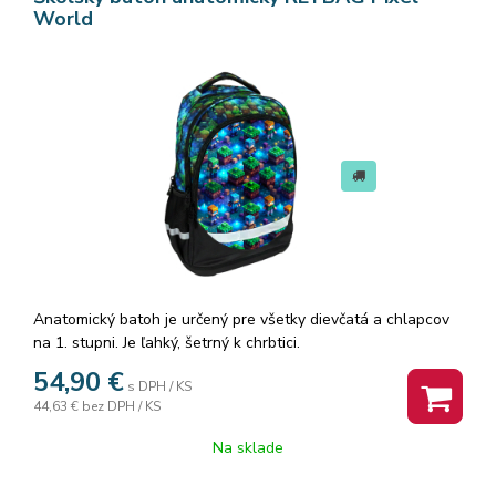
World
Anatomický batoh je určený pre všetky dievčatá a chlapcov
na 1. stupni. Je ľahký, šetrný k chrbtici.
Má silne polstrovaný ergonomický chrbát, ktorý sa prispôsobí
54,90
€
s DPH / KS
chrbtici nových prvákov, aby vytvoril a udržal zdravé držanie
44,63 €
bez DPH / KS
tela. Mäkké ramenné popruhy školskej tašky sú nastaviteľné
vo viacerých bodoch, vďaka čomu sa taška plne prispôsobí
Na sklade
výške a postave dieťaťa.
Celý povrch zadnej časti tašky prilieha k chrbtu dieťaťa a