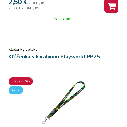
2,50
€
s DPH / KS
2,03 €
bez DPH / KS
Na sklade
Kľúčenky detské
Kľúčenka s karabinou Playworld PP25
Zľava -30%
Akcia