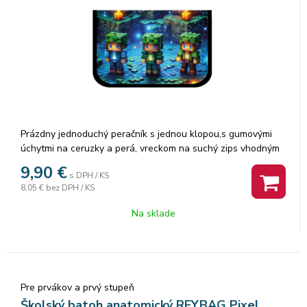
Prázdny jednoduchý peračník s jednou klopou,s gumovými
úchytmi na ceruzky a perá, vreckom na suchý zips vhodným
na peniaze, gumu a prepážkou s priehľadnou fóliou a
9,90
€
s DPH / KS
rozvrhom hodín. Výška 20,0 cm
8,05 €
bez DPH / KS
Šírka 13,5 cm
Hĺbka 4,0 cm
Na sklade
Pre prvákov a prvý stupeň
Školský batoh anatomický REYBAG Pixel