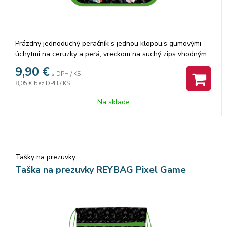
Prázdny jednoduchý peračník s jednou klopou,s gumovými
úchytmi na ceruzky a perá, vreckom na suchý zips vhodným
na peniaze, gumu a prepážkou s priehľadnou fóliou a
9,90
€
s DPH / KS
rozvrhom hodín. Výška 20,0 cm
8,05 €
bez DPH / KS
Šírka 13,5 cm
Hĺbka 4,0 cm
Na sklade
Tašky na prezuvky
Taška na prezuvky REYBAG Pixel Game