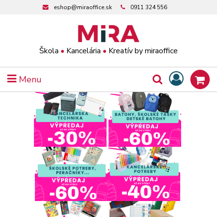
eshop@miraoffice.sk
0911 324 556
Škola
•
Kancelária
•
Kreatív by miraoffice
Menu