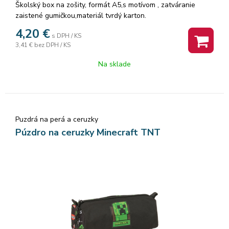
Školský box na zošity, formát A5,s motívom , zatváranie
zaistené gumičkou,materiál tvrdý karton.
Rozmer: 16x22x3 cm
4,20
€
s DPH / KS
3,41 €
bez DPH / KS
Na sklade
Puzdrá na perá a ceruzky
Púzdro na ceruzky Minecraft TNT