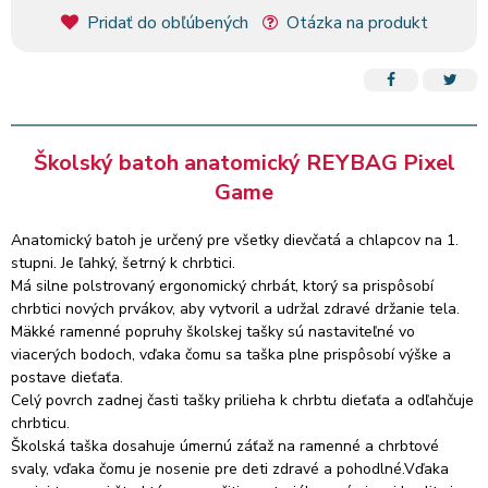
postave dieťaťa.
Pridať do obľúbených
Otázka na produkt
Celý povrch zadnej časti tašky prilieha k chrbtu dieťaťa a
odľahčuje chrbticu.
Školská taška dosahuje úmernú záťaž na ramenné a chrbtové
svaly, vďaka čomu je nosenie pre deti zdravé a pohodlné.Vďaka
svojej tvarovej štruktúre a použitiu materiálov prémiovej kvality
je mimoriadne odolná, nemusíte kupovať každý rok novú tašku!
Školský batoh anatomický REYBAG Pixel
Odporúčané pre dieťa 1-4. triedy. Polstrovaná oblasť bedier,
Game
viacbodové, mäkké ramenné popruhy.
Extrémne ľahký - len 0,8 kg. Vyrobené z odolného, pevného
materiálu, 4 plastové podrážky na spodnej časti. Má 3 veľké
Anatomický batoh je určený pre všetky dievčatá a chlapcov na 1.
priehradky na zips - v najväčšej sa nachádza prepážka vo vnútri
stupni. Je ľahký, šetrný k chrbtici.
priehradky. Na každej strane je vrecko na gumu a na taške tiež
Má silne polstrovaný ergonomický chrbát, ktorý sa prispôsobí
veľkoplošné reflexné prvky pre bezpečnosť.
chrbtici nových prvákov, aby vytvoril a udržal zdravé držanie tela.
Kapacita tašky je 23 litrov a nosnosť do 10 kg.
Mäkké ramenné popruhy školskej tašky sú nastaviteľné vo
Rozmery: 32x42x18 cm. Na prednej strane batohu nájdete aj
viacerých bodoch, vďaka čomu sa taška plne prispôsobí výške a
odnímateľnú karabínku na kľúče.
postave dieťaťa.
Celý povrch zadnej časti tašky prilieha k chrbtu dieťaťa a odľahčuje
chrbticu.
Školská taška dosahuje úmernú záťaž na ramenné a chrbtové
svaly, vďaka čomu je nosenie pre deti zdravé a pohodlné.Vďaka