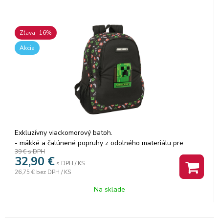
Zľava -16%
Akcia
Exkluzívny viackomorový batoh.
- mäkké a čalúnené popruhy z odolného materiálu pre
39 €
s DPH
jednoduché nosenie a použitie
32,90
€
-veľká odolná rukoväť pre jednoduché nosenie
s DPH / KS
26,75 €
bez DPH / KS
- dve bočné vrecká na fľaše
Rozmer: 32x16x44cm. Objem 23l.
Na sklade