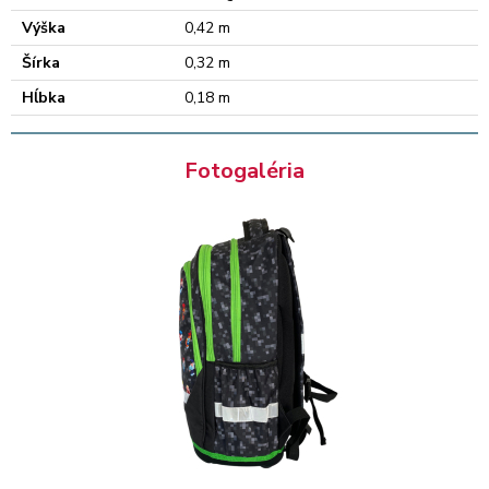
Výška
0,42 m
Šírka
0,32 m
Hĺbka
0,18 m
Fotogaléria