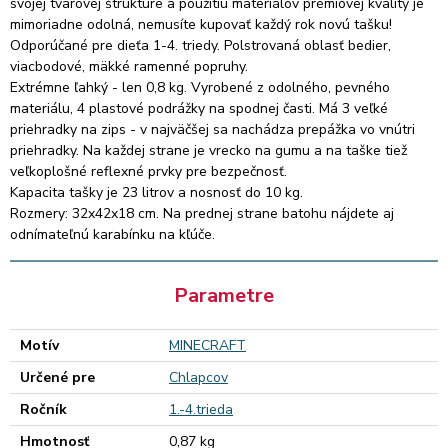
svojej tvarovej štruktúre a použitiu materiálov prémiovej kvality je
mimoriadne odolná, nemusíte kupovať každý rok novú tašku!
Odporúčané pre dieťa 1-4. triedy. Polstrovaná oblasť bedier,
viacbodové, mäkké ramenné popruhy.
Extrémne ľahký - len 0,8 kg. Vyrobené z odolného, pevného
materiálu, 4 plastové podrážky na spodnej časti. Má 3 veľké
priehradky na zips - v najväčšej sa nachádza prepážka vo vnútri
priehradky. Na každej strane je vrecko na gumu a na taške tiež
veľkoplošné reflexné prvky pre bezpečnosť.
Kapacita tašky je 23 litrov a nosnosť do 10 kg.
Rozmery: 32x42x18 cm. Na prednej strane batohu nájdete aj
odnímateľnú karabínku na kľúče.
Parametre
Motív
MINECRAFT
Určené pre
Chlapcov
Ročník
1.-4.trieda
Hmotnosť
0,87 kg