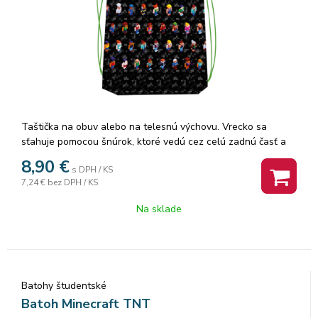
Taštička na obuv alebo na telesnú výchovu. Vrecko sa
sťahuje pomocou šnúrok, ktoré vedú cez celú zadnú časť a
dá sa nosiť na chrbte alebo na ramene. Je vhodné na
8,90
€
s DPH / KS
prezuvky alebo aj na oblečenie na telesnú výchovu alebo na
7,24 €
bez DPH / KS
každodenné nosenie.Rozmer:42x33cm.
Na sklade
Batohy študentské
Batoh Minecraft TNT