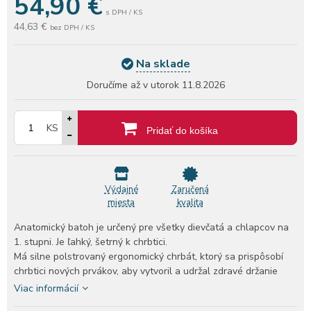
54,90
€
s DPH / KS
44,63 €
bez DPH / KS
Na sklade
Doručíme až v utorok
11.8.2026
KS
Pridať do košíka
Výdajné
Zaručená
miesta
kvalita
Anatomický batoh je určený pre všetky dievčatá a chlapcov na
1. stupni. Je ľahký, šetrný k chrbtici.
Má silne polstrovaný ergonomický chrbát, ktorý sa prispôsobí
chrbtici nových prvákov, aby vytvoril a udržal zdravé držanie
tela. Mäkké ramenné popruhy školskej tašky sú nastaviteľné vo
Viac informácií
viacerých bodoch, vďaka čomu sa taška plne prispôsobí výške a