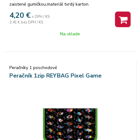
zaistené gumičkou,materiál tvrdý karton.
Rozmer: 16x22x3 cm
4,20
€
s DPH / KS
3,41 €
bez DPH / KS
Na sklade
Peračníky 1 poschodové
Peračník 1zip REYBAG Pixel Game