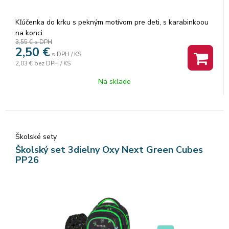
Kľúčenka do krku s pekným motívom pre deti, s karabinkoou
na konci.
3,55 €
s DPH
2,50
€
s DPH / KS
2,03 €
bez DPH / KS
Na sklade
Školské sety
Školský set 3dielny Oxy Next Green Cubes
PP26