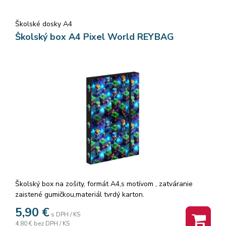
Školské dosky A4
Školský box A4 Pixel World REYBAG
Školský box na zošity, formát A4,s motívom , zatváranie
zaistené gumičkou,materiál tvrdý karton.
Rozmer: 23x33x4cm
5,90
€
s DPH / KS
4,80 €
bez DPH / KS