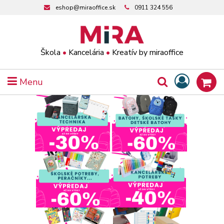
eshop@miraoffice.sk
0911 324 556
Škola
•
Kancelária
•
Kreatív by miraoffice
Menu