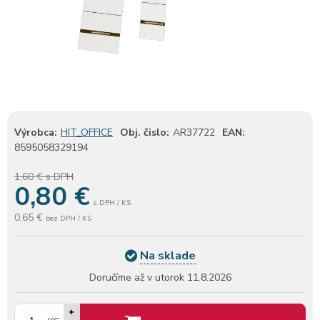
Výrobca:
HIT_OFFICE
Obj. čislo:
AR37722
EAN:
8595058329194
1,60 €
s DPH
0,80
€
s DPH / KS
0,65 €
bez DPH / KS
Na sklade
Doručíme až v utorok
11.8.2026