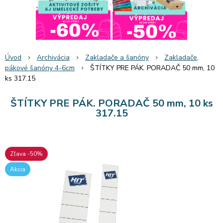
Úvod
Archivácia
Zakladače a šanóny
Zakladače,
pákové šanóny 4-6cm
ŠTÍTKY PRE PÁK. PORADAČ 50 mm, 10
ks 317.15
ŠTÍTKY PRE PÁK. PORADAČ 50 mm, 10 ks
317.15
Zľava -50%
Akcia