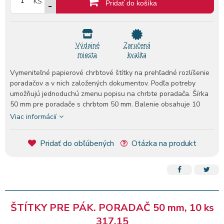
KS
Pridať do košíka
Výdajné
Zaručená
miesta
kvalita
Vymeniteľné papierové chrbtové štítky na prehľadné rozlíšenie
poradačov a v nich založených dokumentov. Podľa potreby
umožňujú jednoduchú zmenu popisu na chrbte poradača. Šírka
50 mm pre poradače s chrbtom 50 mm. Balenie obsahuje 10
kusov. Cena je uv
Viac informácií
Pridať do obľúbených
Otázka na produkt
ŠTÍTKY PRE PÁK. PORADAČ 50 mm, 10 ks
317.15