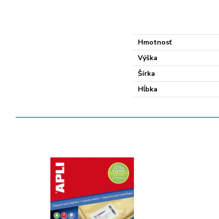
Hmotnosť
Výška
Šírka
Hĺbka