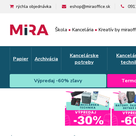
rýchla objednávka
eshop@miraoffice.sk
091
Škola
•
Kancelária
•
Kreatív by miraoff
Kancelárske
Kancelá
Papier
Archivácia
potreby
techni
Výpredaj -60% zľavy
Termo