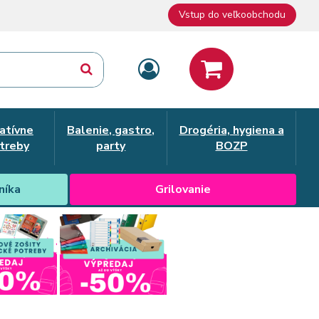
Vstup do veľkoobchodu
atívne
Balenie, gastro,
Drogéria, hygiena a
treby
party
BOZP
níka
Grilovanie