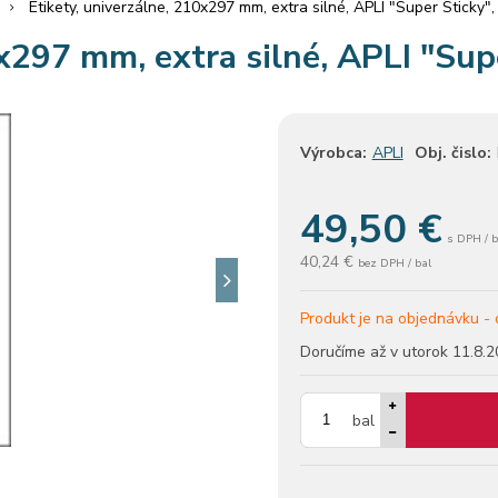
Etikety, univerzálne, 210x297 mm, extra silné, APLI "Super Sticky", 
x297 mm, extra silné, APLI "Supe
Výrobca:
APLI
Obj. čislo:
49,50
€
s DPH / b
40,24 €
bez DPH / bal
Produkt je na objednávku -
Doručíme až v utorok
11.8.2
bal