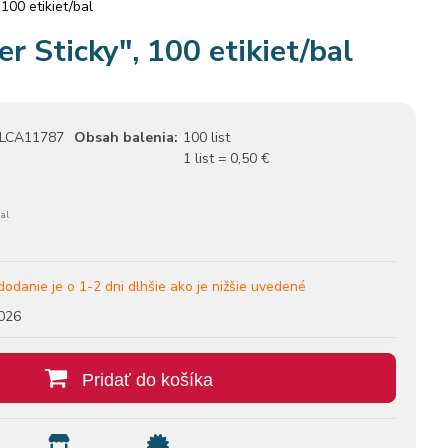
100 etikiet/bal
r Sticky", 100 etikiet/bal
LCA11787
Obsah balenia:
100 list
1 list = 0,50 €
al
dodanie je o 1-2 dni dlhšie ako je nižšie uvedené
026
Pridať do košíka