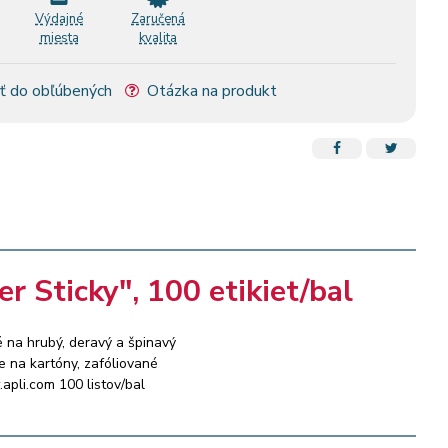
Výdajné
Zaručená
miesta
kvalita
ť do obľúbených
Otázka na produkt
r Sticky", 100 etikiet/bal
é na hrubý, deravý a špinavý
ie na kartóny, zafóliované
.apli.com 100 listov/bal