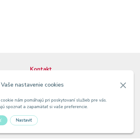
Kontakt
Zákaznícke oddelenie
Vaše nastavenie cookies
Predajne
Odberné miesta
cookie nám pomáhajú pri poskytovaní služieb pre vás.
ú spoznať a zapamätať si vaše preferencie.
Nastaviť
ť