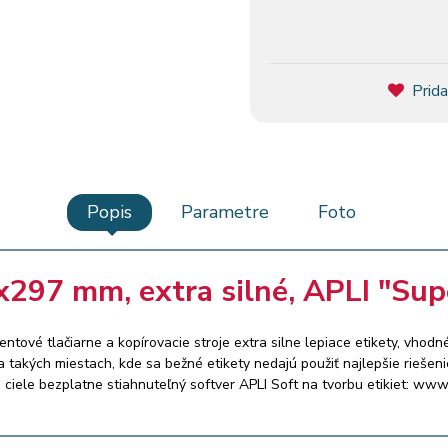
Prida
Popis
Parametre
Foto
x297 mm, extra silné, APLI "Supe
ntové tlačiarne a kopírovacie stroje extra silne lepiace etikety, vhodn
na takých miestach, kde sa bežné etikety nedajú použiť najlepšie riešen
é ciele bezplatne stiahnuteľný softver APLI Soft na tvorbu etikiet: www