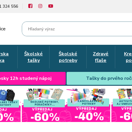
1 324 556
ice
rska
Školské
Školské
Zdravé
Kre
ka
tašky
potreby
fľaše
po
sky 12h studený nápoj
Tašky do prvého roč