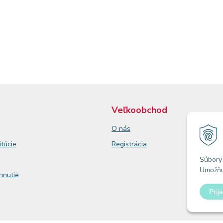
Veľkoobchod
O nás
itúcie
Registrácia
Súbory 
Umožňuj
ahnutie
Prija