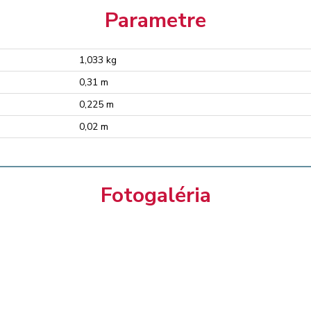
Parametre
1,033 kg
0,31 m
0,225 m
0,02 m
Fotogaléria