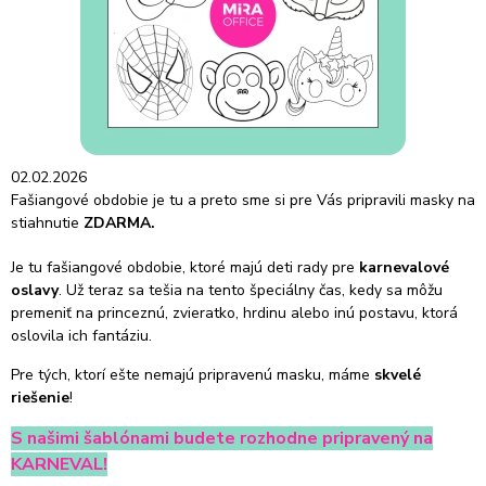
02.02.2026
Fašiangové obdobie je tu a preto sme si pre Vás pripravili masky na
stiahnutie
ZDARMA.
Je tu fašiangové obdobie, ktoré majú deti rady pre
karnevalové
oslavy
. Už teraz sa tešia na tento špeciálny čas, kedy sa môžu
premeniť na princeznú, zvieratko, hrdinu alebo inú postavu, ktorá
oslovila ich fantáziu.
Pre tých, ktorí ešte nemajú pripravenú masku, máme
skvelé
riešenie
!
S našimi šablónami budete rozhodne pripravený na
KARNEVAL!