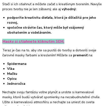
Stačí si ich stiahnuť a môžete začať s kreatívnym tvorením. Navyše
proces tvorby nie je len zábavný, ale aj
výhodný:
podporíte kreativitu dieťaťa, ktorá je dôležitá pre jeho
rozvoj,
spoločne strávite čas, ktorý môže byť vzájomný
obohatením a vzdelávaním.
Masky si stiahnete kliknutím SEM
.
Teraz je čas na to, aby ste sa pustili do tvorby a dotvorili svoje
čarovné masky farbami a kreslením! Môžete sa
premeniť
na:
Spidermana
Vlka
Mačku
Opicu
Jednorožca
Nechajte svoju fantáziu voľne plynúť a urobte si karnevalové
masky, ktoré budú vytvárať spomienky na nezabudnuteľné chvíle.
Užite si karnevalovú atmosféru a nechajte sa uniesť do sveta