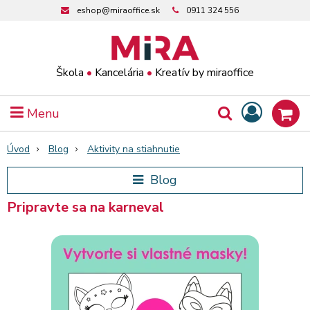
eshop@miraoffice.sk
0911 324 556
Škola
•
Kancelária
•
Kreatív by miraoffice
Menu
Úvod
Blog
Aktivity na stiahnutie
Blog
Pripravte sa na karneval