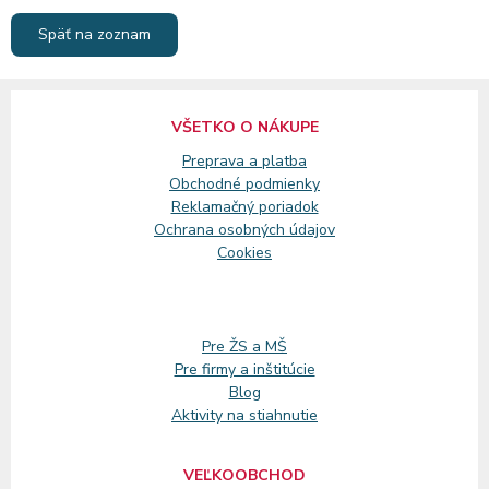
Späť na zoznam
VŠETKO O NÁKUPE
Preprava a platba
Obchodné podmienky
Reklamačný
poriadok
Ochrana osobných údajov
Cookies
Pre ŽS a MŠ
Pre firmy a inštitúcie
Blog
Aktivity na stiahnutie
VEĽKOOBCHOD