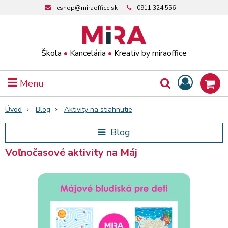
eshop@miraoffice.sk
0911 324 556
Škola
•
Kancelária
•
Kreatív by miraoffice
Menu
Úvod
Blog
Aktivity na stiahnutie
Blog
Voľnočasové aktivity na Máj