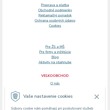
Preprava a platba
Obchodné podmienky
Reklamačný
poriadok
Ochrana osobných údajov
Cookies
Pre ŽS a MŠ
Pre firmy a inštitúcie
Blog
Aktivity na stiahnutie
VEĽKOOBCHOD
O nás
Registrácia
Vaše nastavenie cookies
KONTAKT
Súbory cookie nám pomáhajú pri poskytovaní služieb
Zákaznícke oddelenie