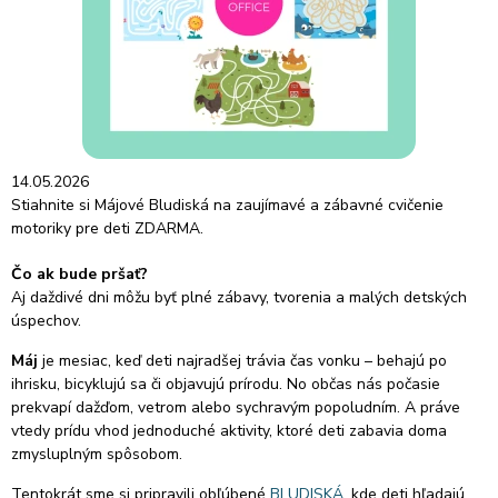
14.05.2026
Stiahnite si Májové Bludiská na zaujímavé a zábavné cvičenie
motoriky pre deti ZDARMA.
Čo ak bude pršať?
Aj daždivé dni môžu byť plné zábavy, tvorenia a malých detských
úspechov.
Máj
je mesiac, keď deti najradšej trávia čas vonku – behajú po
ihrisku, bicyklujú sa či objavujú prírodu. No občas nás počasie
prekvapí dažďom, vetrom alebo sychravým popoludním. A práve
vtedy prídu vhod jednoduché aktivity, ktoré deti zabavia doma
zmysluplným spôsobom.
Tentokrát sme si pripravili obľúbené
BLUDISKÁ
, kde deti hľadajú