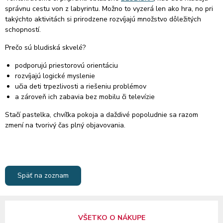
správnu cestu von z labyrintu. Možno to vyzerá len ako hra, no pri
takýchto aktivitách si prirodzene rozvíjajú množstvo dôležitých
schopností.
Prečo sú bludiská skvelé?
podporujú priestorovú orientáciu
rozvíjajú logické myslenie
učia deti trpezlivosti a riešeniu problémov
a zároveň ich zabavia bez mobilu či televízie
Stačí pastelka, chvíľka pokoja a daždivé popoludnie sa razom
zmení na tvorivý čas plný objavovania.
Späť na zoznam
VŠETKO O NÁKUPE