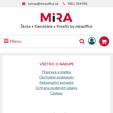
eshop@miraoffice.sk
0911 324 556
Škola
•
Kancelária
•
Kreatív by miraoffice
Menu
VŠETKO O NÁKUPE
Preprava a platba
Obchodné podmienky
Reklamačný
poriadok
Ochrana osobných údajov
Cookies