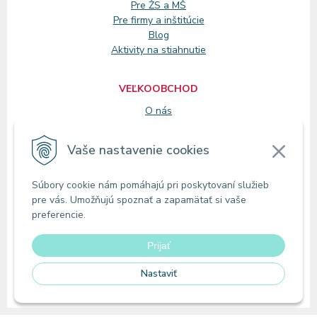
Pre ŽS a MŠ
Pre firmy a inštitúcie
Blog
Aktivity na stiahnutie
VEĽKOOBCHOD
O nás
Registrácia
Vaše nastavenie cookies
KONTAKT
Súbory cookie nám pomáhajú pri poskytovaní služieb
Zákaznícke oddelenie
pre vás. Umožňujú spoznať a zapamätať si vaše
Predajne
preferencie.
Odberné miesta
Prijať
Nastaviť
© 2026 MIRAoffice | Online papiernictvo •
tvorba eshopu cez UNIobchod
,
webhosting
spoločnosti
WEBYGROUP