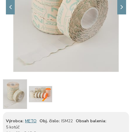
Výrobca:
METO
Obj. čislo:
ISM22
Obsah balenia:
5 kotúč