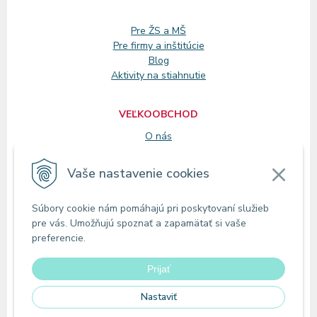
Pre ŽS a MŠ
Pre firmy a inštitúcie
Blog
Aktivity na stiahnutie
VEĽKOOBCHOD
O nás
Registrácia
Vaše nastavenie cookies
KONTAKT
Súbory cookie nám pomáhajú pri poskytovaní služieb
Zákaznícke oddelenie
pre vás. Umožňujú spoznať a zapamätať si vaše
Predajne
preferencie.
Odberné miesta
Prijať
Nastaviť
© 2026 MIRAoffice | Online papiernictvo •
tvorba eshopu cez UNIobchod
,