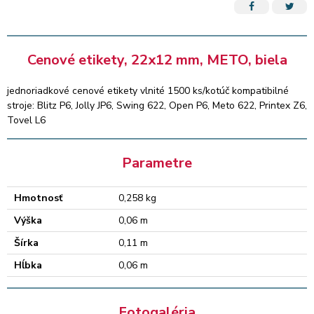
Cenové etikety, 22x12 mm, METO, biela
jednoriadkové cenové etikety vlnité 1500 ks/kotúč kompatibilné
stroje: Blitz P6, Jolly JP6, Swing 622, Open P6, Meto 622, Printex Z6,
Tovel L6
Parametre
Hmotnosť
0,258 kg
Výška
0,06 m
Šírka
0,11 m
Hĺbka
0,06 m
Fotogaléria