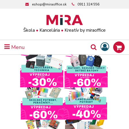
eshop@miraoffice.sk
0911 324 556
Škola
•
Kancelária
•
Kreatív by miraoffice
Menu