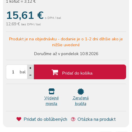
1 kotúč = 3,12 €
15,61
€
s DPH / bal
12,69 €
bez DPH / bal
Produkt je na objednávku -
dodanie je o 1-2 dni dlhšie ako je
nižšie uvedené
Doručíme až v pondelok
10.8.2026
bal
Pridať do košíka
Výdajné
Zaručená
miesta
kvalita
Pridať do obľúbených
Otázka na produkt