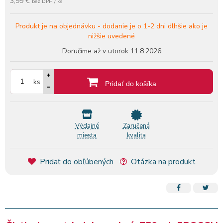
3,99 €
bez DPH / ks
Produkt je na objednávku -
dodanie je o 1-2 dni dlhšie ako je
nižšie uvedené
Doručíme až v utorok
11.8.2026
ks
Pridať do košíka
Výdajné
Zaručená
miesta
kvalita
Pridať do obľúbených
Otázka na produkt