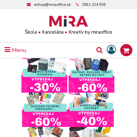
eshop@miraoffice.sk
0911 324 556
Škola
•
Kancelária
•
Kreatív by miraoffice
Menu