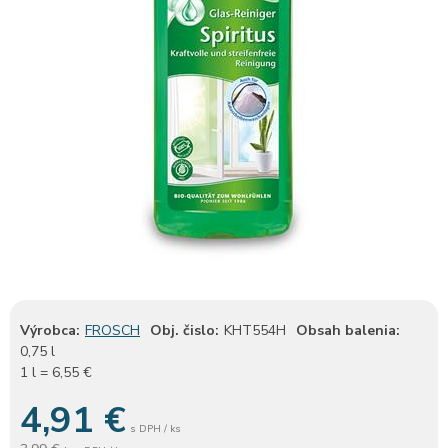
Výrobca:
FROSCH
Obj. čislo:
KHT554H
Obsah balenia:
0,75 l
1 l = 6,55 €
4,91
€
s DPH / ks