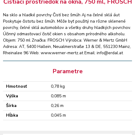
Čistiaci prostriedok na okná, 750 ml, FROSCH
Na sklo a hladké povrchy Čistí bez šmúh Aj na čelné sklá áut
Poskytuje čistotu bez šmúh. Môže byť použitý na rôzne sklenené
povrchy, čelné sklá automobilov a všetky druhy hladkých povrchov.
Účinný odmasťovací čistič okien s obsahom prírodného alkoholu.
Objem: 750 ml Značka: FROSCH Výrobca: Werner & Mertz GmbH
Adresa: AT, 5400 Hallein, Neualmerstraße 13 & DE, 551230 Mainz,
Rheinalee 96 Web: www.werner-mertz.at Email: info@erdal.at
Parametre
Hmotnosť
0,78 kg
Výška
0,085 m
Šírka
0,26 m
Hĺbka
0,045 m