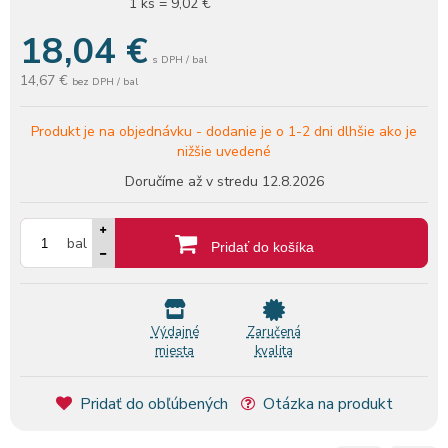
1 ks = 9,02 €
18,04
€
s DPH / bal
14,67 €
bez DPH / bal
Produkt je na objednávku -
dodanie je o 1-2 dni dlhšie ako je
nižšie uvedené
Doručíme až v stredu
12.8.2026
bal
Pridať do košíka
Výdajné
Zaručená
miesta
kvalita
Pridať do obľúbených
Otázka na produkt