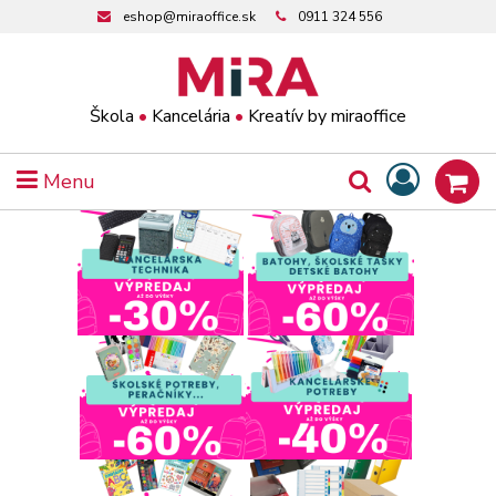
eshop@miraoffice.sk
0911 324 556
Škola
•
Kancelária
•
Kreatív by miraoffice
Menu