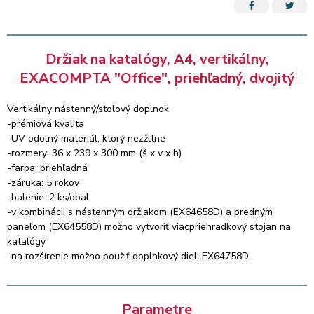
Držiak na katalógy, A4, vertikálny,
EXACOMPTA "Office", priehľadný, dvojitý
Vertikálny nástenný/stolový doplnok
-prémiová kvalita
-UV odolný materiál, ktorý nezžltne
-rozmery: 36 x 239 x 300 mm (š x v x h)
-farba: priehľadná
-záruka: 5 rokov
-balenie: 2 ks/obal
-v kombinácii s nástenným držiakom (EX64658D) a predným
panelom (EX64558D) možno vytvoriť viacpriehradkový stojan na
katalógy
-na rozšírenie možno použiť doplnkový diel: EX64758D
Parametre