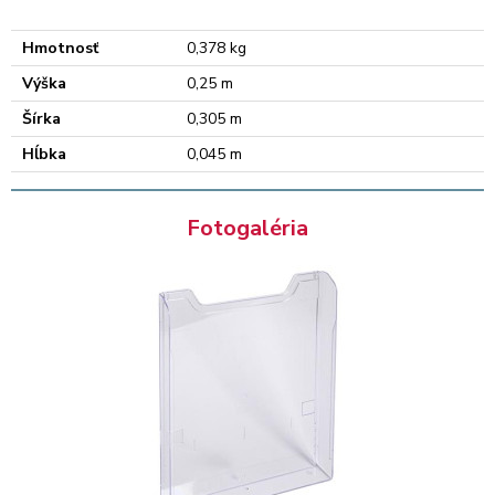
Hmotnosť
0,378 kg
Výška
0,25 m
Šírka
0,305 m
Hĺbka
0,045 m
Fotogaléria