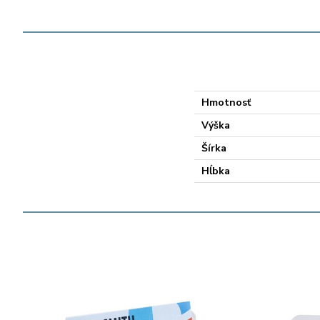
Hmotnosť
Výška
Šírka
Hĺbka