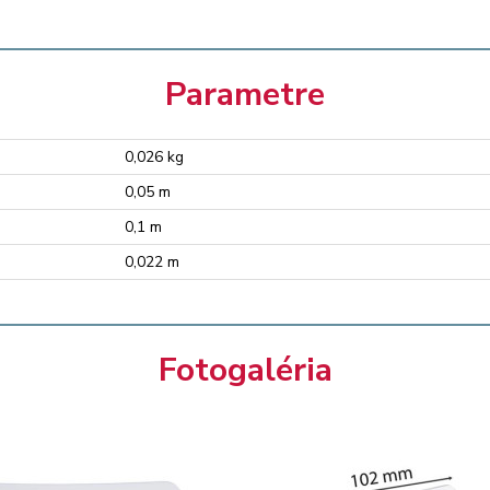
Parametre
0,026 kg
0,05 m
0,1 m
0,022 m
Fotogaléria