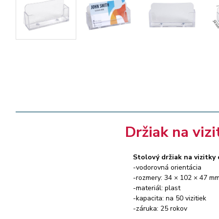
Držiak na viz
Stolový držiak na vizitk
-vodorovná orientácia
-rozmery: 34 × 102 × 47 m
-materiál: plast
-kapacita: na 50 vizitiek
-záruka: 25 rokov