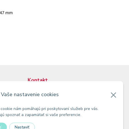
Kontakt
Zákaznícke oddelenie
Vaše nastavenie cookies
Predajne
Odberné miesta
cookie nám pomáhajú pri poskytovaní služieb pre vás.
ú spoznať a zapamätať si vaše preferencie.
Nastaviť
ť