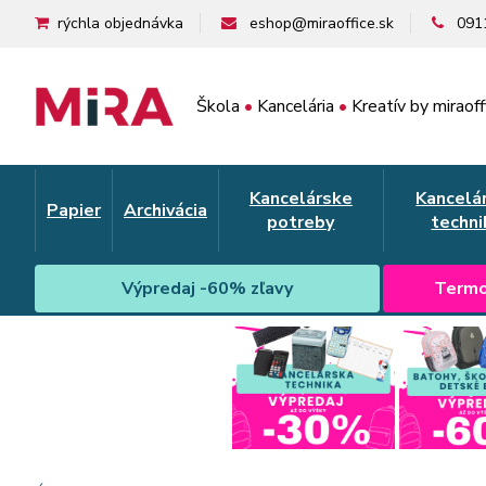
rýchla objednávka
eshop@miraoffice.sk
091
Škola
•
Kancelária
•
Kreatív by miraoff
Kancelárske
Kancelá
Papier
Archivácia
potreby
techni
Výpredaj -60% zľavy
Termo