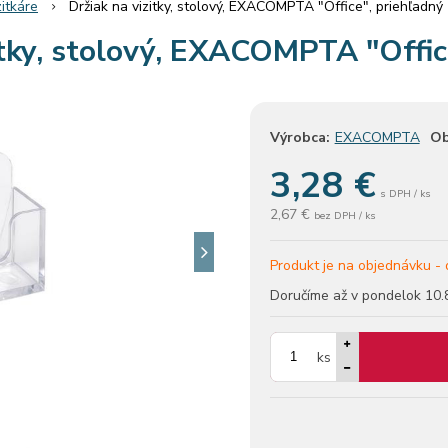
zitkáre
Držiak na vizitky, stolový, EXACOMPTA "Office", priehľadný
itky, stolový, EXACOMPTA "Offic
Výrobca:
EXACOMPTA
Ob
3,28
€
s DPH / ks
2,67 €
bez DPH / ks
Produkt je na objednávku -
Doručíme až v pondelok
10.
ks