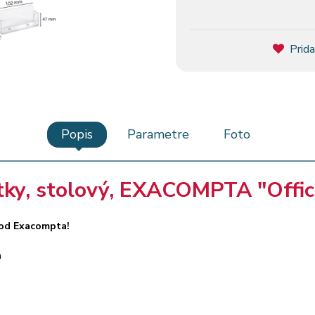
Prida
Popis
Parametre
Foto
itky, stolový, EXACOMPTA "Offic
y od Exacompta!
m