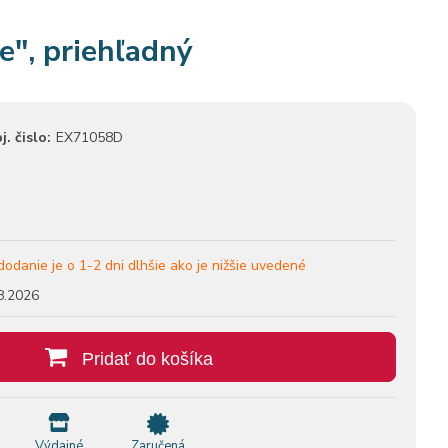
e", priehľadný
j. čislo:
EX71058D
dodanie je o 1-2 dni dlhšie ako je nižšie uvedené
8.2026
Pridať do košíka
Výdajné
Zaručená