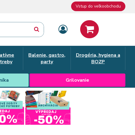
Vstup do veľkoobchodu
atívne
Balenie, gastro,
Drogéria, hygiena a
treby
party
BOZP
níka
Grilovanie