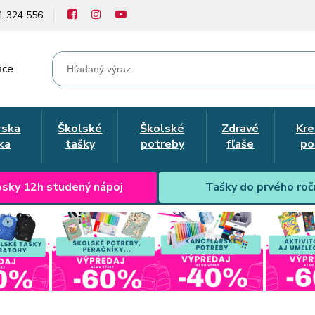
1 324 556
ice
rska
Školské
Školské
Zdravé
Kre
ka
tašky
potreby
fľaše
po
sky 12h studený nápoj
Tašky do prvého roč