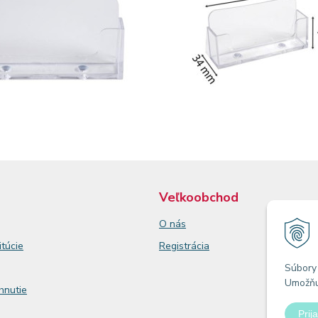
Veľkoobchod
O nás
itúcie
Registrácia
Súbory 
Umožňuj
ahnutie
Prija