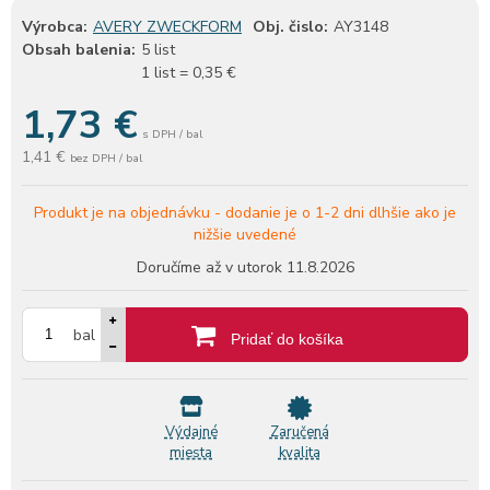
Výrobca:
AVERY ZWECKFORM
Obj. čislo:
AY3148
Obsah balenia:
5 list
1 list = 0,35 €
1,73
€
s DPH / bal
1,41 €
bez DPH / bal
Produkt je na objednávku -
dodanie je o 1-2 dni dlhšie ako je
nižšie uvedené
Doručíme až v utorok
11.8.2026
bal
Pridať do košíka
Výdajné
Zaručená
miesta
kvalita