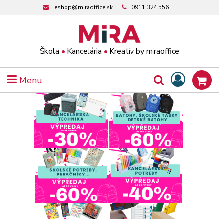
eshop@miraoffice.sk
0911 324 556
Škola
•
Kancelária
•
Kreatív by miraoffice
Menu