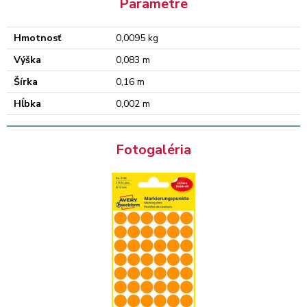
Parametre
Hmotnosť
0,0095 kg
Výška
0,083 m
Šírka
0,16 m
Hĺbka
0,002 m
Fotogaléria