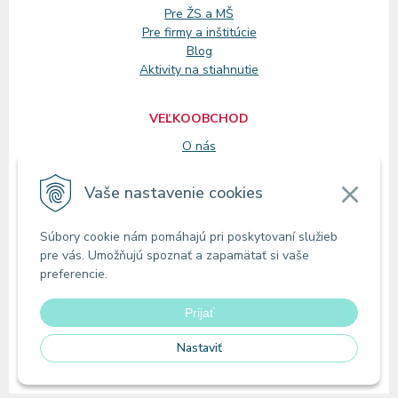
Pre ŽS a MŠ
Pre firmy a inštitúcie
Blog
Aktivity na stiahnutie
VEĽKOOBCHOD
O nás
Registrácia
Vaše nastavenie cookies
KONTAKT
Súbory cookie nám pomáhajú pri poskytovaní služieb
Zákaznícke oddelenie
pre vás. Umožňujú spoznať a zapamätať si vaše
Predajne
preferencie.
Odberné miesta
Prijať
Nastaviť
© 2026 MIRAoffice | Online papiernictvo •
tvorba eshopu cez UNIobchod
,
webhosting
spoločnosti
WEBYGROUP