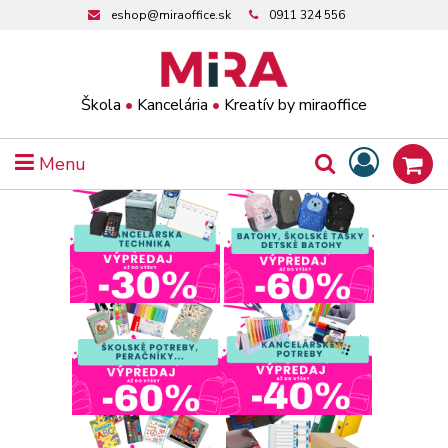
eshop@miraoffice.sk
0911 324 556
Škola
•
Kancelária
•
Kreatív by miraoffice
Menu