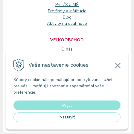
Pre ŽS a MŠ
Pre firmy a inštitúcie
Blog
Aktivity na stiahnutie
VEĽKOOBCHOD
O nás
Registrácia
Vaše nastavenie cookies
KONTAKT
Súbory cookie nám pomáhajú pri poskytovaní služieb
Zákaznícke oddelenie
pre vás. Umožňujú spoznať a zapamätať si vaše
Predajne
preferencie.
Odberné miesta
Prijať
Nastaviť
© 2026 MIRAoffice | Online papiernictvo •
tvorba eshopu cez UNIobchod
,
webhosting
spoločnosti
WEBYGROUP