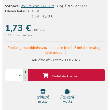
Výrobca:
AVERY ZWECKFORM
Obj. čislo:
AY3173
Obsah balenia:
4 list
1 list = 0,43 €
1,73
€
s DPH / bal
1,41 €
bez DPH / bal
Produkt je na objednávku -
dodanie je o 1-2 dni dlhšie ako je
nižšie uvedené
Doručíme až v utorok
11.8.2026
bal
Pridať do košíka
Výdajné
Zaručená
miesta
kvalita