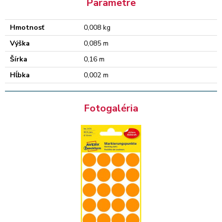
Parametre
Hmotnosť
0,008 kg
Výška
0,085 m
Šírka
0,16 m
Hĺbka
0,002 m
Fotogaléria