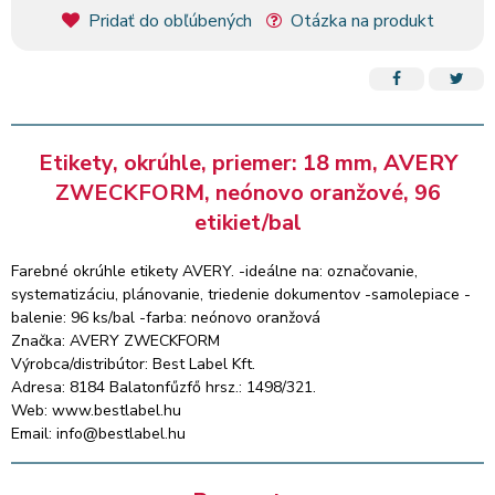
Pridať do obľúbených
Otázka na produkt
Etikety, okrúhle, priemer: 18 mm, AVERY
ZWECKFORM, neónovo oranžové, 96
etikiet/bal
Farebné okrúhle etikety AVERY. -ideálne na: označovanie,
systematizáciu, plánovanie, triedenie dokumentov -samolepiace -
balenie: 96 ks/bal -farba: neónovo oranžová
Značka: AVERY ZWECKFORM
Výrobca/distribútor: Best Label Kft.
Adresa: 8184 Balatonfűzfő hrsz.: 1498/321.
Web: www.bestlabel.hu
Email: info@bestlabel.hu