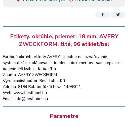
Etikety, okrúhle, priemer: 18 mm, AVERY
ZWECKFORM, žlté, 96 etikiet/bal
Farebné okrúhle etikety AVERY. -ideálne na: označovanie,
systematizáciu, plánovanie, triedenie dokumentov -samolepiace -
balenie: 96 ks/bal -farba: žltá
Značka: AVERY ZWECKFORM
Výrobca/distribútor: Best Label Kft.
Adresa: 8184 Balatonfűzfő hrsz.: 1498/321.
Web: www.bestlabel.hu
Email: info@bestlabel.hu
Parametre