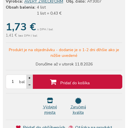
Výrobca:
AVERY ZWECKFORM
Obj. čislo:
AY3007
Obsah balenia:
4 list
1 list = 0,43 €
1,73
€
s DPH / bal
1,41 €
bez DPH / bal
Produkt je na objednávku -
dodanie je o 1-2 dni dlhšie ako je
nižšie uvedené
Doručíme až v utorok
11.8.2026
bal
Pridať do košíka
Výdajné
Zaručená
miesta
kvalita
Pridať do obľúbených
Otázka na produkt