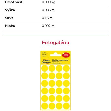
Hmotnosť
0,009 kg
Výška
0,085 m
Šírka
0,16 m
Hĺbka
0,002 m
Fotogaléria