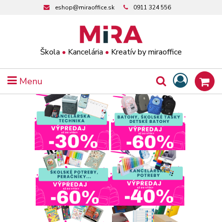
eshop@miraoffice.sk
0911 324 556
Škola
•
Kancelária
•
Kreatív by miraoffice
Menu