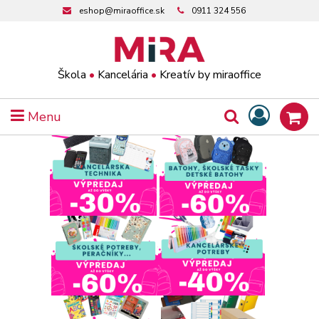
eshop@miraoffice.sk
0911 324 556
Škola
•
Kancelária
•
Kreatív by miraoffice
Menu