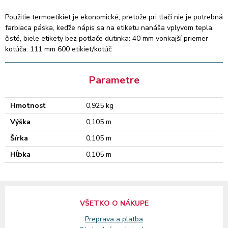
Použitie termoetikiet je ekonomické, pretože pri tlači nie je potrebná
farbiaca páska, keďže nápis sa na etiketu nanáša vplyvom tepla.
čisté, biele etikety bez potlače dutinka: 40 mm vonkajší priemer
kotúča: 111 mm 600 etikiet/kotúč
Parametre
Hmotnosť
0,925 kg
Výška
0,105 m
Šírka
0,105 m
Hĺbka
0,105 m
VŠETKO O NÁKUPE
Preprava a platba