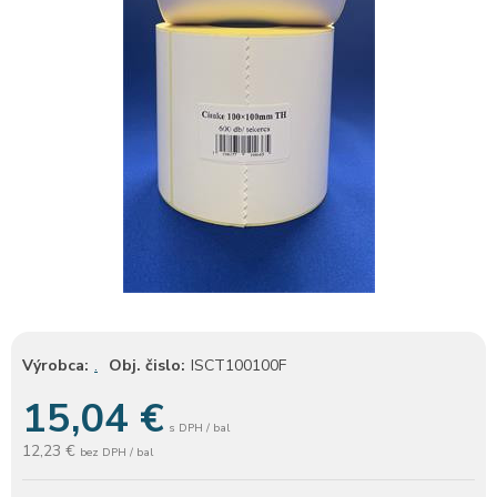
Výrobca:
.
Obj. čislo:
ISCT100100F
15,04
€
s DPH / bal
12,23 €
bez DPH / bal