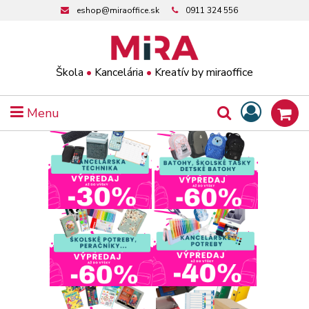
eshop@miraoffice.sk
0911 324 556
Škola
•
Kancelária
•
Kreatív by miraoffice
Menu