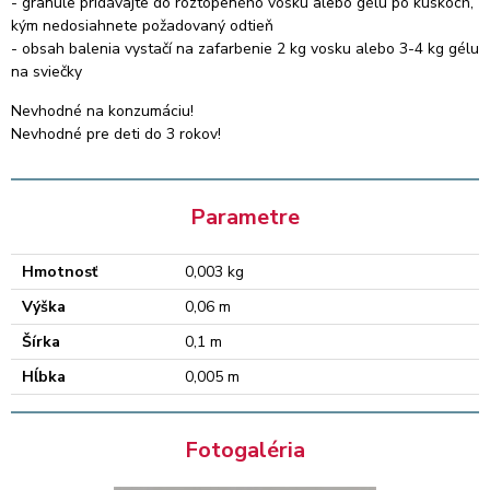
- granule pridávajte do roztopeného vosku alebo gélu po kúskoch,
kým nedosiahnete požadovaný odtieň
- obsah balenia vystačí na zafarbenie 2 kg vosku alebo 3-4 kg gélu
na sviečky
Nevhodné na konzumáciu!
Nevhodné pre deti do 3 rokov!
Parametre
Hmotnosť
0,003 kg
Výška
0,06 m
Šírka
0,1 m
Hĺbka
0,005 m
Fotogaléria