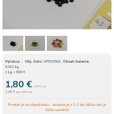
Výrobca:
.
Obj. čislo:
HP020564
Obsah balenia:
0,002 kg
1 kg = 900 €
1,80
€
s DPH / ks
1,46 €
bez DPH / ks
Produkt je na objednávku -
dodanie je o 1-2 dni dlhšie ako je
nižšie uvedené