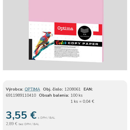
Výrobca:
OPTIMA
Obj. čislo:
1208061
EAN:
6911989110410
Obsah balenia:
100 ks
1 ks = 0,04 €
3,55
€
s DPH / BAL
2,89 €
bez DPH / BAL