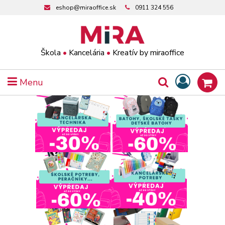
eshop@miraoffice.sk
0911 324 556
Škola
•
Kancelária
•
Kreatív by miraoffice
Menu