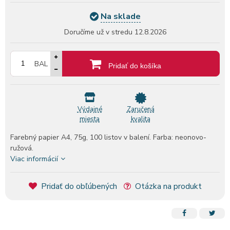
Na sklade
Doručíme už v stredu
12.8.2026
BAL
Pridať do košíka
Výdajné
Zaručená
miesta
kvalita
Farebný papier A4, 75g, 100 listov v balení. Farba: neonovo-
ružová.
Viac informácií
Pridať do obľúbených
Otázka na produkt