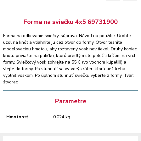
Forma na sviečku 4x5 69731900
Forma na odlievanie sviečky-súprava. Návod na použitie: Urobte
uzol na knôt a vtiahnite ju cez otvor do formy. Otvor tesnite
modelovaciou hmotou, aby roztavený vosk nevitiekol. Druhý koniec
knotu priviažte na paličku, ktorú predtým ste položili krížom na vrch
formy. Sviečkový vosk zohrejte na 55 C (vo vodnom kúpeli!!!) a
vlejte do formy. Po stuhnutí sa vytvorý kráter, ktorú tiež treba
vyplniť voskom. Po úplnom stuhnutí sviečku vyberte z formy. Tvar:
štvorec
Parametre
Hmotnosť
0,024 kg