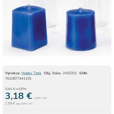
Výrobca:
Hobby Time
Obj. čislo:
2455301
EAN:
7610877441191
5,41 €
s DPH
3,18
€
s DPH / KS
2,59 €
bez DPH / KS