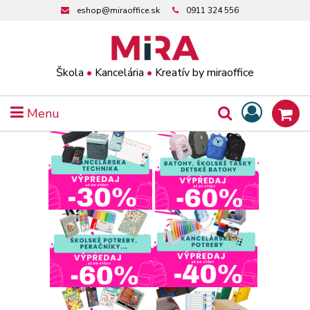
eshop@miraoffice.sk
0911 324 556
Škola
•
Kancelária
•
Kreatív by miraoffice
Menu