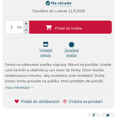
Na sklade
Doručíme až v utorok
11.8.2026
KS
Pridať do košíka
Výdajné
Zaručená
miesta
kvalita
Forma na odlievanie sviečky-súprava. Návod na použitie: Urobte
uzol na knôt a vtiahnite ju cez otvor do formy. Otvor tesnite
modelovaciou hmotou, aby roztavený vosk nevitiekol. Druhý
koniec knotu priviažte na paličku, ktorú predtým ste položili
krížom na vrch formy. Sviečkový vosk zohrejte na 55 C (vo
Viac informácií
vodnom kúpeli!!!) a vlejte do formy. Po stuhnutí sa vytvorý kráter,
ktorú tiež treba vyplniť voskom. Po úplnom stuhnutí sviečku
Pridať do obľúbených
Otázka na produkt
vyberte z formy. Tvar: štvorec