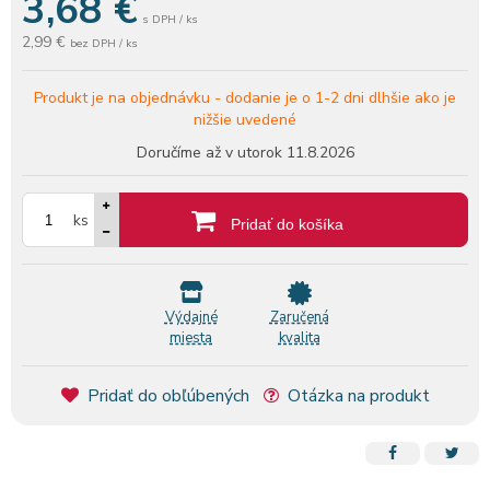
3,68
€
s DPH / ks
2,99 €
bez DPH / ks
Produkt je na objednávku -
dodanie je o 1-2 dni dlhšie ako je
nižšie uvedené
Doručíme až v utorok
11.8.2026
ks
Pridať do košíka
Výdajné
Zaručená
miesta
kvalita
Pridať do obľúbených
Otázka na produkt