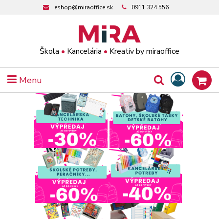
eshop@miraoffice.sk
0911 324 556
Škola
•
Kancelária
•
Kreatív by miraoffice
Menu