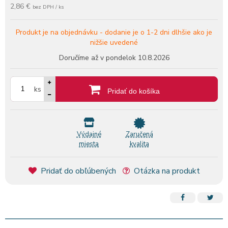
2,86 €
bez DPH / ks
Produkt je na objednávku -
dodanie je o 1-2 dni dlhšie ako je
nižšie uvedené
Doručíme až v pondelok
10.8.2026
ks
Pridať do košíka
Výdajné
Zaručená
miesta
kvalita
Pridať do obľúbených
Otázka na produkt