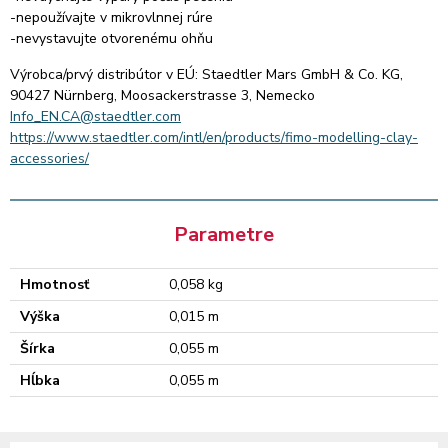
-nepoužívajte v mikrovlnnej rúre
-nevystavujte otvorenému ohňu
Výrobca/prvý distribútor v EÚ: Staedtler Mars GmbH & Co. KG,
90427 Nürnberg, Moosackerstrasse 3, Nemecko
Info_EN.CA@staedtler.com
https://www.staedtler.com/intl/en/products/fimo-modelling-clay-
accessories/
Parametre
Hmotnosť
0,058 kg
Výška
0,015 m
Šírka
0,055 m
Hĺbka
0,055 m