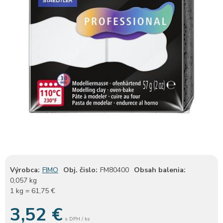
Výrobca:
FIMO
Obj. čislo:
FM80400
Obsah balenia:
0,057 kg
1 kg = 61,75 €
3,52
€
s DPH / ks