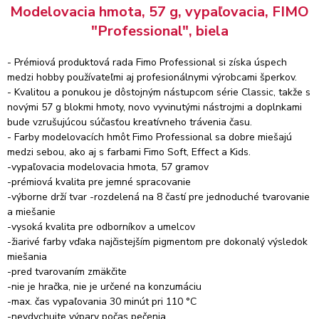
Modelovacia hmota, 57 g, vypaľovacia, FIMO
"Professional", biela
- Prémiová produktová rada Fimo Professional si získa úspech
medzi hobby používateľmi aj profesionálnymi výrobcami šperkov.
- Kvalitou a ponukou je dôstojným nástupcom série Classic, takže s
novými 57 g blokmi hmoty, novo vyvinutými nástrojmi a doplnkami
bude vzrušujúcou súčasťou kreatívneho trávenia času.
- Farby modelovacích hmôt Fimo Professional sa dobre miešajú
medzi sebou, ako aj s farbami Fimo Soft, Effect a Kids.
-vypaľovacia modelovacia hmota, 57 gramov
-prémiová kvalita pre jemné spracovanie
-výborne drží tvar -rozdelená na 8 častí pre jednoduché tvarovanie
a miešanie
-vysoká kvalita pre odborníkov a umelcov
-žiarivé farby vďaka najčistejším pigmentom pre dokonalý výsledok
miešania
-pred tvarovaním zmäkčite
-nie je hračka, nie je určené na konzumáciu
-max. čas vypaľovania 30 minút pri 110 °C
-nevdychujte výpary počas pečenia