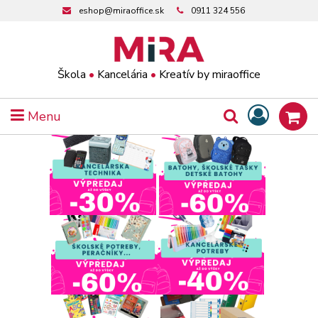
eshop@miraoffice.sk
0911 324 556
Škola
•
Kancelária
•
Kreatív by miraoffice
Menu