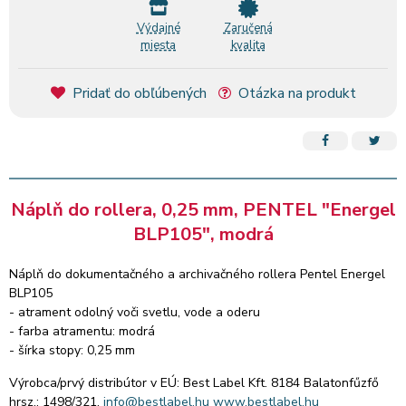
Výdajné
Zaručená
miesta
kvalita
Pridať do obľúbených
Otázka na produkt
Náplň do rollera, 0,25 mm, PENTEL "Energel
BLP105", modrá
Náplň do dokumentačného a archivačného rollera Pentel Energel
BLP105
- atrament odolný voči svetlu, vode a oderu
- farba atramentu: modrá
- šírka stopy: 0,25 mm
Výrobca/prvý distribútor v EÚ: Best Label Kft. 8184 Balatonfűzfő
hrsz.: 1498/321.
info@bestlabel.hu
www.bestlabel.hu