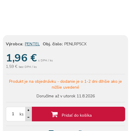
Výrobca:
PENTEL
Obj. čislo:
PENLRP5CX
1,96
€
s DPH / ks
1,59 €
bez DPH / ks
Produkt je na objednávku -
dodanie je o 1-2 dni dlhšie ako je
nižšie uvedené
Doručíme až v utorok
11.8.2026
ks
Pridať do košíka