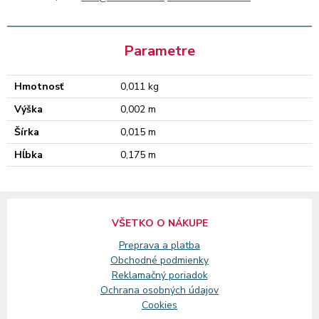
Parametre
Hmotnosť
0,011 kg
Výška
0,002 m
Šírka
0,015 m
Hĺbka
0,175 m
VŠETKO O NÁKUPE
Preprava a platba
Obchodné podmienky
Reklamačný
poriadok
Ochrana osobných údajov
Cookies