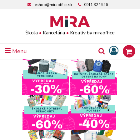
eshop@miraoffice.sk
0911 324 556
Škola
•
Kancelária
•
Kreatív by miraoffice
Menu