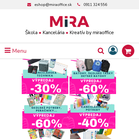
eshop@miraoffice.sk
0911 324 556
Škola
•
Kancelária
•
Kreatív by miraoffice
Menu