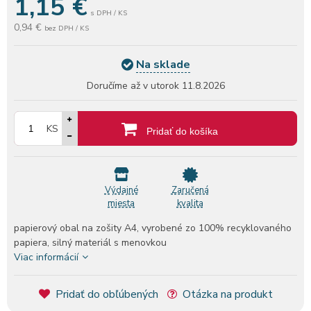
1,15
€
s DPH / KS
0,94 €
bez DPH / KS
Na sklade
Doručíme až v utorok
11.8.2026
KS
Pridať do košíka
Výdajné
Zaručená
miesta
kvalita
papierový obal na zošity A4, vyrobené zo 100% recyklovaného
papiera, silný materiál s menovkou
Viac informácií
Pridať do obľúbených
Otázka na produkt