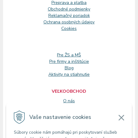
Preprava a platba
Obchodné podmienky
Reklamačný
poriadok
Ochrana osobných údajov
Cookies
Pre ŽS a MŠ
Pre firmy a inštitúcie
Blog
Aktivity na stiahnutie
VEĽKOOBCHOD
O nás
Registrácia
Vaše nastavenie cookies
KONTAKT
Súbory cookie nám pomáhajú pri poskytovaní služieb
Zákaznícke oddelenie