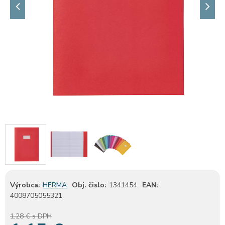
Výrobca:
HERMA
Obj. čislo:
1341454
EAN:
4008705055321
1,28 €
s DPH