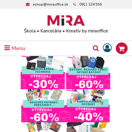
eshop@miraoffice.sk
0911 324 556
Škola
•
Kancelária
•
Kreatív by miraoffice
Menu