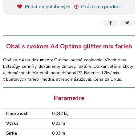
Pridať do obľúbených
Otázka na produkt
Obal s cvokom A4 Optima glitter mix farieb
Obálka A4 na dokumenty Optima, pevné zapínanie. Vhodné na
katalógy, cenníky, dokumenty, zmluvy, faktúry...Do kancelárie, školy
aj domácnosti. Materiál: nepriehľadný PP. Balenie: 12ks/ mix
trblietavých farieb (modrá, strieborná,ružová). Cena za 1 kus.
Parametre
Hmotnosť
0,042 kg
Výška
0,23 m
Šírka
0,33 m