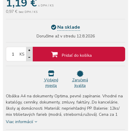
1,19
€
s DPH / KS
0,97 €
bez DPH / KS
Na sklade
Doručíme až v stredu
12.8.2026
KS
Pridať do košíka
Výdajné
Zaručená
miesta
kvalita
Obálka A4 na dokumenty Optima, pevné zapínanie. Vhodné na
katalógy, cenníky, dokumenty, zmluvy, faktúry...Do kancelárie,
školy aj domácnosti. Materiál: nepriehľadný PP. Balenie: 12ks/
mix trblietavých farieb (modrá, strieborná,ružová). Cena za 1
kus.
Viac informácií