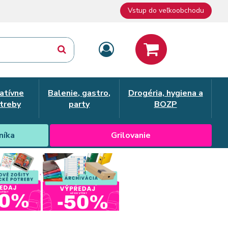
Vstup do veľkoobchodu
atívne
Balenie, gastro,
Drogéria, hygiena a
treby
party
BOZP
níka
Grilovanie