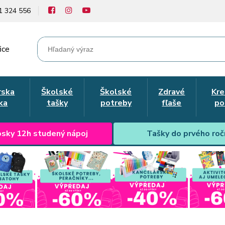
1 324 556
ice
rska
Školské
Školské
Zdravé
Kre
ka
tašky
potreby
fľaše
po
sky 12h studený nápoj
Tašky do prvého roč