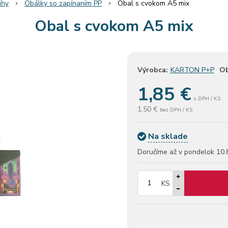
ihy
Obálky so zapínaním PP
Obal s cvokom A5 mix
Obal s cvokom A5 mix
Výrobca:
KARTON P+P
Ob
1,85
€
s DPH / KS
1,50 €
bez DPH / KS
Na sklade
Doručíme až v pondelok
10.
KS