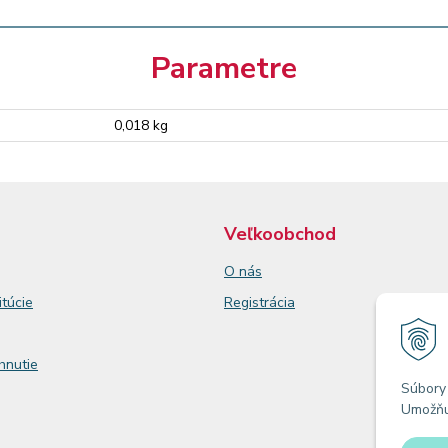
Parametre
0,018 kg
Veľkoobchod
O nás
itúcie
Registrácia
ahnutie
Súbory 
Umožňuj