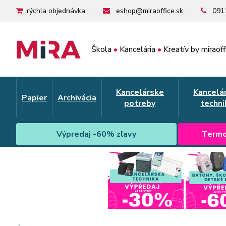
rýchla objednávka
eshop@miraoffice.sk
091
Škola
•
Kancelária
•
Kreatív by miraoff
Kancelárske
Kancelá
Papier
Archivácia
potreby
techni
Výpredaj -60% zľavy
Termo