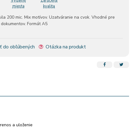
Výdajné
Zaručená
miesta
kvalita
ila 200 mic. Mix motívov. Uzatváranie na cvok. Vhodné pre
e dokumentov. Formát A5
ť do obľúbených
Otázka na produkt
renos a uloženie