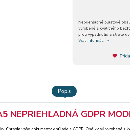
Nepriehľadné plastové obál
vyrobené z kvalitného bezf
proti vypadnutiu a strate d
Viac informácií
Prida
Popis
A5 NEPRIEHĽADNÁ GDPR MOD
ky. Chránia vaše dokumenty v súlade s GDPR. Obálky sú vyrobené z k