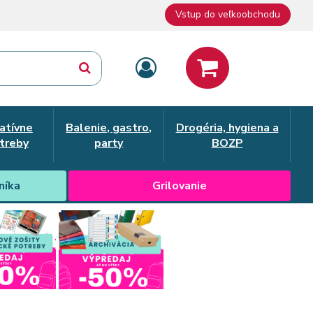
Vstup do veľkoobchodu
atívne
Balenie, gastro,
Drogéria, hygiena a
treby
party
BOZP
níka
Grilovanie