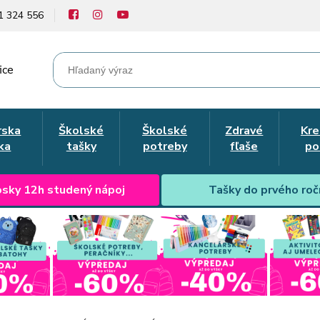
1 324 556
ice
rska
Školské
Školské
Zdravé
Kre
ka
tašky
potreby
fľaše
po
sky 12h studený nápoj
Tašky do prvého roč