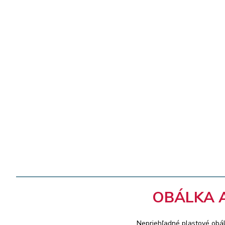
OBÁLKA 
Nepriehľadné plastové obál