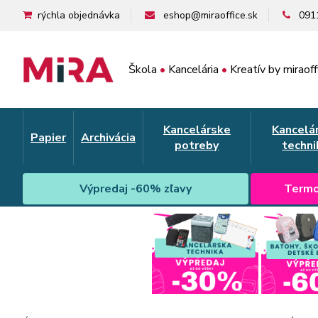
rýchla objednávka
eshop@miraoffice.sk
091
Škola
•
Kancelária
•
Kreatív by miraoff
Kancelárske
Kancelá
Papier
Archivácia
potreby
techni
Výpredaj -60% zľavy
Termo