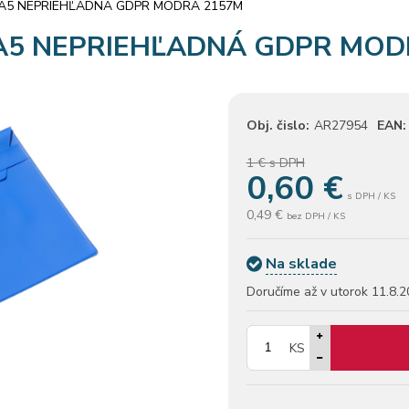
A5 NEPRIEHĽADNÁ GDPR MODRÁ 2157M
A5 NEPRIEHĽADNÁ GDPR MOD
Obj. čislo:
AR27954
EAN:
1 €
s DPH
0,60
€
s DPH / KS
0,49 €
bez DPH / KS
Na sklade
Doručíme až v utorok
11.8.2
KS