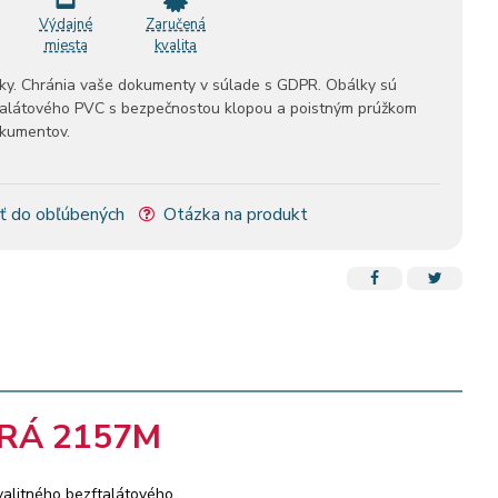
Výdajné
Zaručená
miesta
kvalita
ky. Chránia vaše dokumenty v súlade s GDPR. Obálky sú
talátového PVC s bezpečnostou klopou a poistným prúžkom
okumentov.
ť do obľúbených
Otázka na produkt
RÁ 2157M
valitného bezftalátového