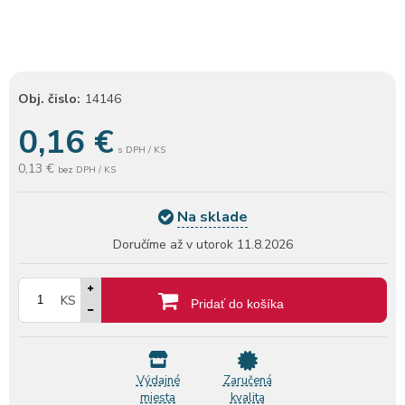
Obj. čislo:
14146
0,16
€
s DPH / KS
0,13 €
bez DPH / KS
Na sklade
Doručíme až v utorok
11.8.2026
KS
Pridať do košíka
Výdajné
Zaručená
miesta
kvalita