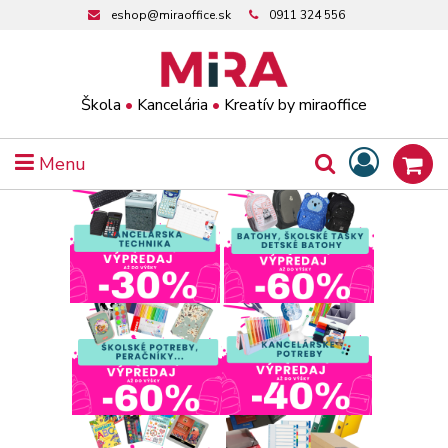
eshop@miraoffice.sk
0911 324 556
Škola
•
Kancelária
•
Kreatív by miraoffice
Menu