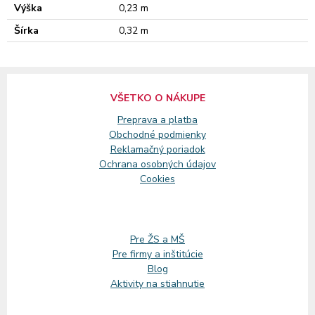
Výška
0,23 m
Šírka
0,32 m
VŠETKO O NÁKUPE
Preprava a platba
Obchodné podmienky
Reklamačný
poriadok
Ochrana osobných údajov
Cookies
Pre ŽS a MŠ
Pre firmy a inštitúcie
Blog
Aktivity na stiahnutie